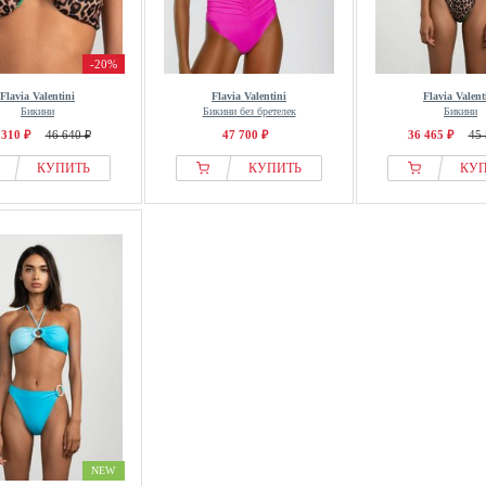
-20%
Flavia Valentini
Flavia Valentini
Flavia Valent
Бикини
Бикини без бретелек
Бикини
 310 ₽
46 640 ₽
47 700 ₽
36 465 ₽
45 
КУПИТЬ
КУПИТЬ
КУ
NEW