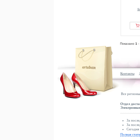
Б
Показано
1
-
Контакты
Все регионы
Отдел доста
Электронная
За после
За после
Сегодня 
Полная стат