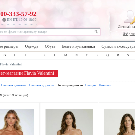
800-333-57-92
ПН-ПТ, 10:00-18:00
Личный к
Избран
ие размеры
Одежда
Обувь
Белье и купальники
Сумки и аксессуар
G
H
I
J
K
L
M
N
O
P
Q
R
S
Flavia Valentini
т-магазин Flavia Valentini
:
Сначала дешевые
Сначала дорогие
По популярности
Скидки
Новинки
9
(всего
9
позиций)