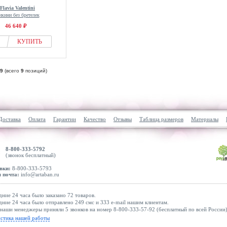
Flavia Valentini
икини без бретелек
46 640 ₽
КУПИТЬ
9
(всего
9
позиций)
Доставка
Оплата
Гарантии
Качество
Отзывы
Таблица размеров
Материалы
8-800-333-5792
(звонок бесплатный)
вки:
8-800-333-5793
 почта:
info@artaban.ru
дние 24 часа было заказано 72 товаров.
дние 24 часа было отправлено 249 смс и 333 e-mail нашим клиентам.
наши менеджеры приняли 5 звонков на номер 8-800-333-57-92 (бесплатный по всей России)
истика нашей работы