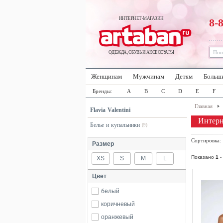
ИНТЕРНЕТ-МАГАЗИН
8-
ОДЕЖДА, ОБУВЬ И АКСЕССУАРЫ
Женщинам
Мужчинам
Детям
Больш
Бренды:
A
B
C
D
E
F
Главная
Flavia Valentini
Интерне
Белье и купальники
(9)
Сортировка
Размер
Показано
1
-
XS
S
M
L
Цвет
белый
коричневый
оранжевый