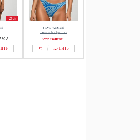
-20%
ini
Flavia Valentini
Бикини без бретелек
580 ₽
нет в наличии
ПИТЬ
КУПИТЬ