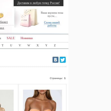
Доставим в любую точку России!
Ваша корзина пока
пуста...
абинет
Схема нашей
работы
ное
ы
SALE
Новинки
T
U
V
W
X
Y
Z
Страницы:
1