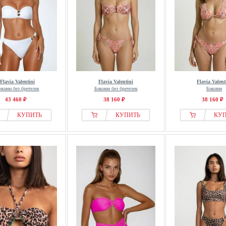
Flavia Valentini
Flavia Valentini
Flavia Valent
икини без бретелек
Бикини без бретелек
Бикини
43 460 ₽
38 160 ₽
38 160 ₽
КУПИТЬ
КУПИТЬ
КУ