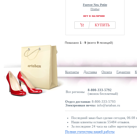
Forever New Petite
Платье
нет в наличии
КУПИТЬ
Показано
1
-
9
(всего
9
позиций)
Контакты
Доставка
Оплата
Гарантии
К
8-800-333-5792
Все регионы
(звонок бесплатный)
Отдел доставки:
8-800-333-5793
Электронная почта:
info@artaban.ru
Последний заказ был сделан сегодня, 06.08 
Наши клиенты оставили 55484 отзывов.
За последние 24 часа на сайте зарегистриро
Полная статистика нашей работы