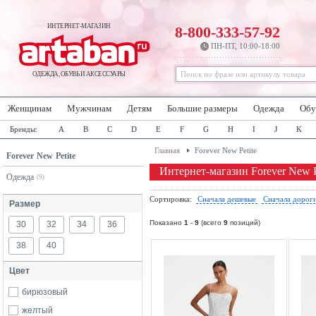
ИНТЕРНЕТ-МАГАЗИН
8-800-333-57-92
ПН-ПТ, 10:00-18:00
ОДЕЖДА, ОБУВЬ И АКСЕССУАРЫ
Женщинам
Мужчинам
Детям
Большие размеры
Одежда
Обу
Бренды:
A
B
C
D
E
F
G
H
I
J
K
Главная
Forever New Petite
Forever New Petite
Интернет-магазин Forever New P
Одежда
(9)
Сортировка:
Сначала дешевые
Сначала дорог
Размер
Показано
1
-
9
(всего
9
позиций)
30
32
34
36
38
40
Цвет
бирюзовый
желтый