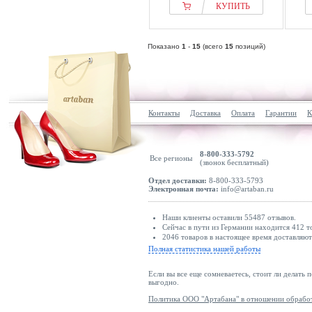
КУПИТЬ
Показано
1
-
15
(всего
15
позиций)
Контакты
Доставка
Оплата
Гарантии
К
8-800-333-5792
Все регионы
(звонок бесплатный)
Отдел доставки:
8-800-333-5793
Электронная почта:
info@artaban.ru
Наши клиенты оставили 55487 отзывов.
Сейчас в пути из Германии находится 412 т
2046 товаров в настоящее время доставляю
Полная статистика нашей работы
Если вы все еще сомневаетесь, стоит ли делать 
выгодно.
Политика ООО "Артабана" в отношении обрабо