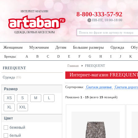
ИНТЕРНЕТ-МАГАЗИН
8-800-333-57-92
ПН-ПТ, 10:00-18:00
ОДЕЖДА, ОБУВЬ И АКСЕССУАРЫ
Женщинам
Мужчинам
Детям
Большие размеры
Одежда
Обу
Бренды:
A
B
C
D
E
F
G
H
I
J
K
Главная
FREEQUENT
FREEQUENT
Интернет-магазин FREEQUEN
Одежда
(15)
Сортировка:
Сначала дешевые
Сначала дорог
Размер
Показано
1
-
15
(всего
15
позиций)
XS
S
M
L
XL
XXL
Цвет
бежевый
белый