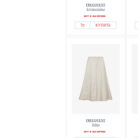
FREEQUENT
Блузка-платье
нет в наличии
КУПИТЬ
FREEQUENT
Юбка
нет в наличии