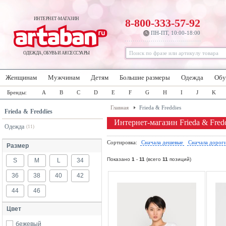
ИНТЕРНЕТ-МАГАЗИН
8-800-333-57-92
ПН-ПТ, 10:00-18:00
ОДЕЖДА, ОБУВЬ И АКСЕССУАРЫ
Женщинам
Мужчинам
Детям
Большие размеры
Одежда
Обу
Бренды:
A
B
C
D
E
F
G
H
I
J
K
Главная
Frieda & Freddies
Frieda & Freddies
Интернет-магазин Frieda & Fred
Одежда
(11)
Сортировка:
Сначала дешевые
Сначала дорог
Размер
Показано
1
-
11
(всего
11
позиций)
S
M
L
34
36
38
40
42
44
46
Цвет
бежевый