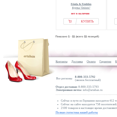
Frieda & Freddies
Куртка "Doloris"
нет в наличии
КУПИТЬ
Показано
1
-
11
(всего
11
позиций)
Контакты
Доставка
Оплата
Гарантии
К
8-800-333-5792
Все регионы
(звонок бесплатный)
Отдел доставки:
8-800-333-5793
Электронная почта:
info@artaban.ru
Сейчас в пути из Германии находится 412 т
Сейчас на сайте находится 758 посетителей
2100 товаров в настоящее время доставляю
Полная статистика нашей работы