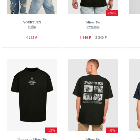
-36%
YOURTURN
Mister Tee
Майка
Футболка
4 235 ₽
3 440 ₽
5 340 ₽
-53%
-8%
Upscale by Mister Tee
Mister Tee