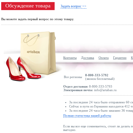
Обсуждение товара
Задать вопрос >>
Вы можете задать первый вопрос по этому товару.
Контакты
Доставка
Оплата
Гарантии
К
8-800-333-5792
Все регионы
(звонок бесплатный)
Отдел доставки:
8-800-333-5793
Электронная почта:
info@artaban.ru
За последние 24 часа было отправлено 60 с
Сейчас в пути из Германии находится 412 т
За последние 24 часа было заказано 36 това
Полная статистика нашей работы
Если вы все еще сомневаетесь, стоит ли делать 
выгодно.