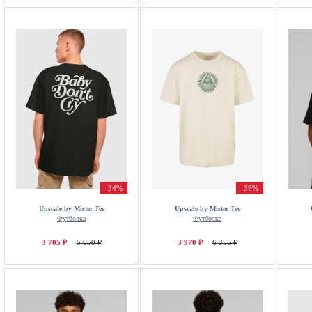
-34%
-38%
Upscale by Mister Tee
Upscale by Mister Tee
Футболка
Футболка
3 705 ₽
5 650 ₽
3 970 ₽
6 355 ₽