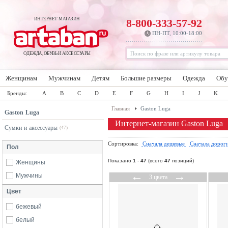
ИНТЕРНЕТ-МАГАЗИН
8-800-333-57-92
ПН-ПТ, 10:00-18:00
ОДЕЖДА, ОБУВЬ И АКСЕССУАРЫ
Женщинам
Мужчинам
Детям
Большие размеры
Одежда
Обу
Бренды:
A
B
C
D
E
F
G
H
I
J
K
Главная
Gaston Luga
Gaston Luga
Интернет-магазин Gaston Luga
Сумки и аксессуары
(47)
Сортировка:
Сначала дешевые
Сначала дорог
Пол
Показано
1
-
47
(всего
47
позиций)
Женщины
←
→
Мужчины
3 цвета
Цвет
бежевый
белый