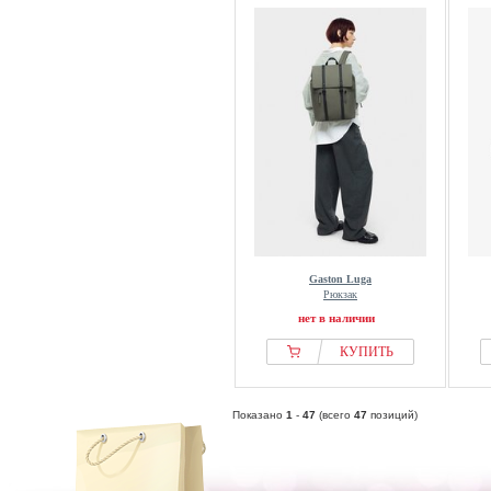
Gaston Luga
Рюкзак
нет в наличии
КУПИТЬ
Показано
1
-
47
(всего
47
позиций)