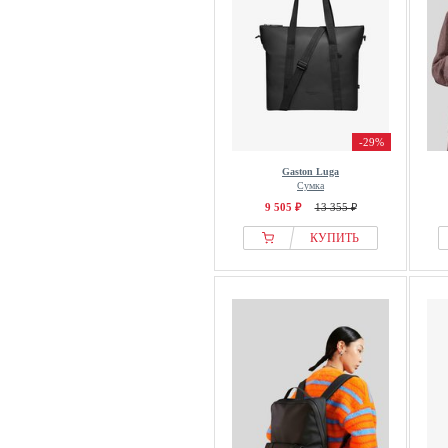
-29%
Gaston Luga
Сумка
9 505 ₽
13 355 ₽
КУПИТЬ