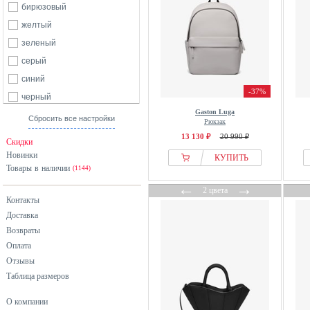
бирюзовый
желтый
зеленый
серый
синий
-37%
черный
Gaston Luga
Сбросить все настройки
Рюкзак
13 130 ₽
20 990 ₽
Скидки
Новинки
КУПИТЬ
Товары в наличии
(1144)
←
→
2 цвета
Контакты
Доставка
Возвраты
Оплата
Отзывы
Таблица размеров
О компании