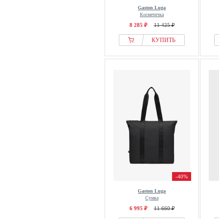
Gaston Luga
Косметичка
8 285 ₽
11 425 ₽
КУПИТЬ
-40%
Gaston Luga
Сумка
6 995 ₽
11 660 ₽