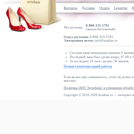
Контакты
Доставка
Оплата
Гарантии
К
8-800-333-5792
Все регионы
(звонок бесплатный)
Отдел доставки:
8-800-333-5793
Электронная почта:
info@artaban.ru
Сегодня наши менеджеры приняли 0 звонков
Последний заказ был сделан вчера, 07.08 в 
За последние 24 часа сделано 36 заказов.
Полная статистика нашей работы
Если вы все еще сомневаетесь, стоит ли делать 
выгодно.
Политика ООО "Артабана" в отношении обрабо
Copyright © 2010-2026 Artaban.ru — интернет-