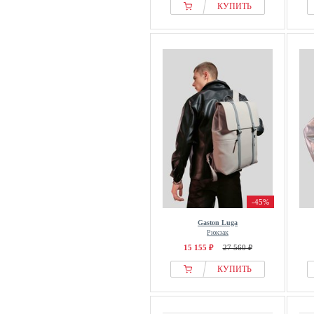
КУПИТЬ
-45%
Gaston Luga
Рюкзак
15 155 ₽
27 560 ₽
КУПИТЬ