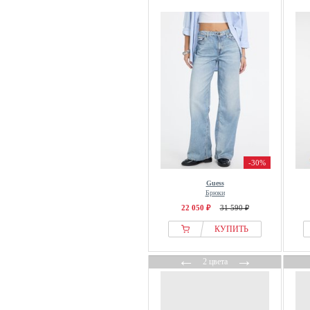
-30%
Guess
Брюки
22 050 ₽
31 590 ₽
КУПИТЬ
←
→
2 цвета