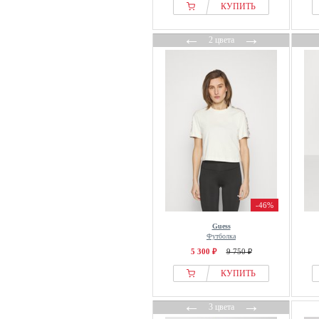
КУПИТЬ
←
→
2 цвета
-46%
Guess
Футболка
5 300 ₽
9 750 ₽
КУПИТЬ
←
→
3 цвета