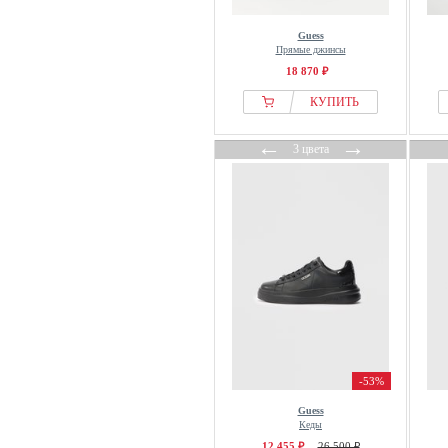
Guess
Прямые джинсы
18 870 ₽
КУПИТЬ
←
→
3 цвета
-53%
Guess
Кеды
12 455 ₽
26 500 ₽