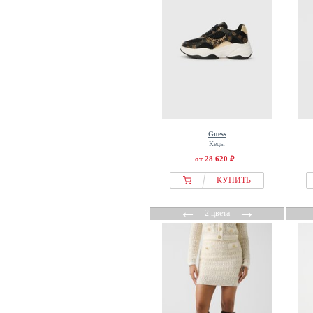
Guess
Кеды
от 28 620 ₽
КУПИТЬ
←
→
2 цвета