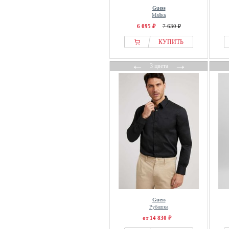
Guess
Майка
6 095 ₽
7 630 ₽
КУПИТЬ
←
→
3 цвета
Guess
Рубашка
от 14 830 ₽