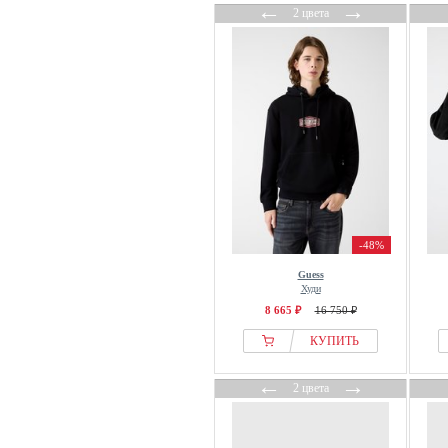
←
→
2 цвета
-48%
Guess
Худи
8 665 ₽
16 750 ₽
КУПИТЬ
←
→
2 цвета