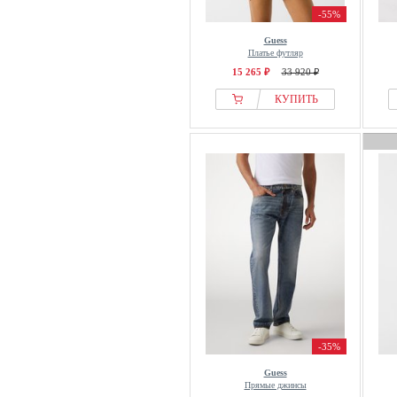
-55%
Guess
Платье футляр
15 265 ₽
33 920 ₽
КУПИТЬ
-35%
Guess
Прямые джинсы