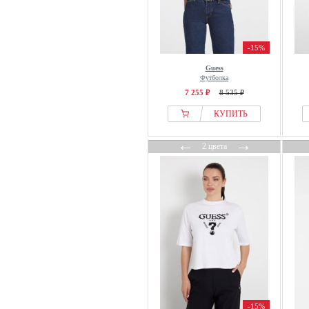
-15%
Guess
Футболка
7 255 ₽
8 535 ₽
КУПИТЬ
←
→
2 цвета
-15%