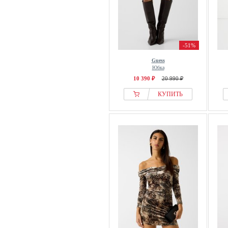
-51%
Guess
Юбка
10 390 ₽
20 990 ₽
КУПИТЬ