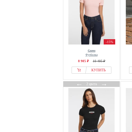
-15%
Guess
Футболка
8 905 ₽
10 495 ₽
КУПИТЬ
←
→
2 цвета