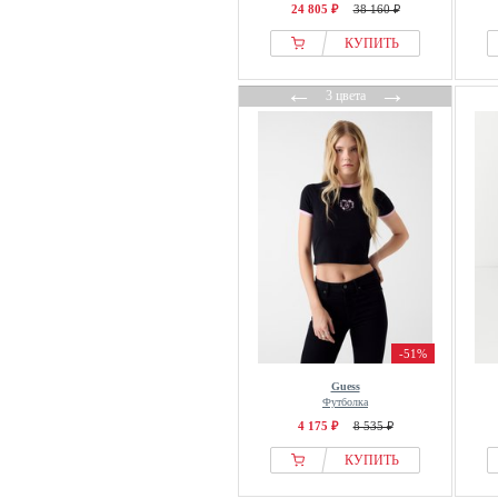
24 805 ₽
38 160 ₽
КУПИТЬ
←
→
3 цвета
-51%
Guess
Футболка
4 175 ₽
8 535 ₽
КУПИТЬ