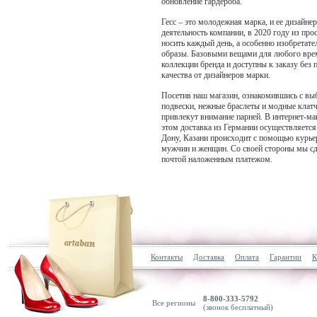
обновление гардероба.
Гесс – это молодежная марка, и ее дизайн
деятельность компании, в 2020 году из пр
носить каждый день, а особенно изобрета
образы. Базовыми вещами для любого време
коллекции бренда и доступны к заказу без
качества от дизайнеров марки.
Посетив наш магазин, ознакомившись с вы
подвески, нежные браслеты и модные клат
привлекут внимание парней. В интернет-м
этом доставка из Германии осуществляется 
Дону, Казани происходит с помощью курье
мужчин и женщин. Со своей стороны мы сде
почтой наложенным платежом.
Контакты
Доставка
Оплата
Гарантии
К
8-800-333-5792
Все регионы
(звонок бесплатный)