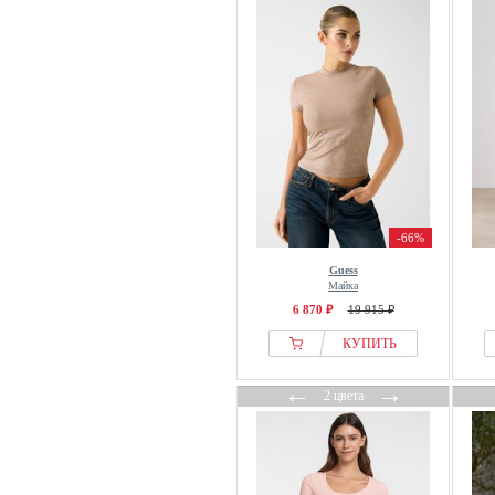
-66%
Guess
Майка
6 870 ₽
19 915 ₽
КУПИТЬ
←
→
2 цвета