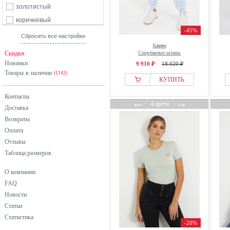
104
110
116
122
золотистый
коричневый
128
140
152
164
-45%
красный
170
Сбросить все настройки
176
б/р
Guess
оранжевый
Скидки
Спортивные штаны
разноцветный
Новинки
9 910 ₽
18 020 ₽
Товары в наличии
розовый
(1143)
КУПИТЬ
серебристый
Контакты
←
→
серый
4 цвета
Доставка
синий
Возвраты
фиолетовый
Оплата
хаки
Отзывы
Таблица размеров
черный
О компании
FAQ
Новости
Статьи
Статистика
-20%