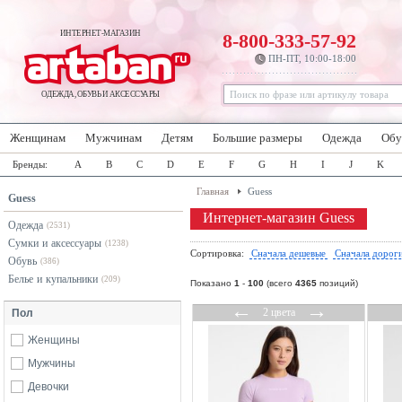
ИНТЕРНЕТ-МАГАЗИН
8-800-333-57-92
ПН-ПТ, 10:00-18:00
ОДЕЖДА, ОБУВЬ И АКСЕССУАРЫ
Женщинам
Мужчинам
Детям
Большие размеры
Одежда
Обу
Бренды:
A
B
C
D
E
F
G
H
I
J
K
Главная
Guess
Guess
Интернет-магазин Guess
Одежда
(2531)
Сумки и аксессуары
(1238)
Сортировка:
Сначала дешевые
Сначала дорог
Обувь
(386)
Белье и купальники
(209)
Показано
1
-
100
(всего
4365
позиций)
←
→
2 цвета
Пол
Женщины
Мужчины
Девочки