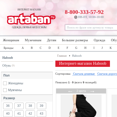
ИНТЕРНЕТ-МАГАЗИН
8-800-333-57-92
ПН-ПТ, 10:00-18:00
ОДЕЖДА, ОБУВЬ И АКСЕССУАРЫ
Женщинам
Мужчинам
Детям
Большие размеры
Одежда
Обу
Бренды:
A
B
C
D
E
F
G
H
I
J
K
Главная
Haboob
Haboob
Интернет-магазин Haboob
Обувь
(9)
Сортировка:
Сначала дешевые
Сначала дорог
Пол
Показано
1
-
9
(всего
9
позиций)
Женщины
←
→
Мужчины
2 цвета
Размер
36
37
38
39
40
41
42
43