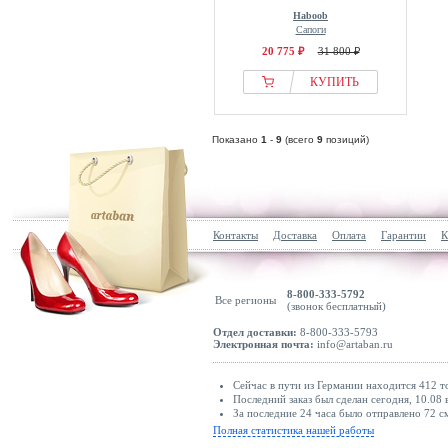
Haboob
Сапоги
20 775 ₽
31 800 ₽
КУПИТЬ
Показано
1
-
9
(всего
9
позиций)
Контакты
Доставка
Оплата
Гарантии
К
8-800-333-5792
Все регионы
(звонок бесплатный)
Отдел доставки:
8-800-333-5793
Электронная почта:
info@artaban.ru
Сейчас в пути из Германии находится 412 т
Последний заказ был сделан сегодня, 10.08 
За последние 24 часа было отправлено 72 с
Полная статистика нашей работы