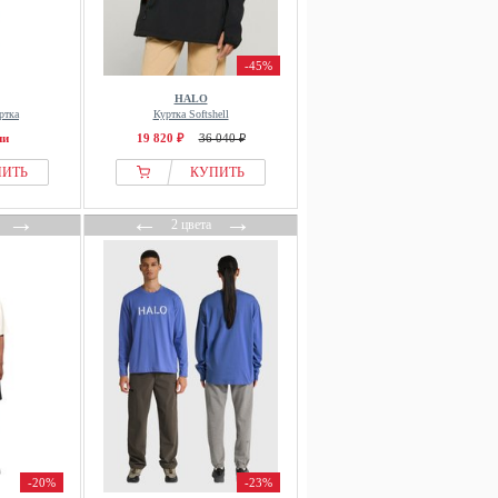
-45%
HALO
ртка
Куртка Softshell
ии
19 820 ₽
36 040 ₽
ПИТЬ
КУПИТЬ
→
←
→
2 цвета
-20%
-23%