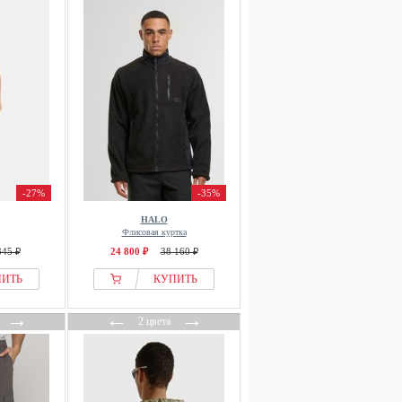
-27%
-35%
HALO
Флисовая куртка
345 ₽
24 800 ₽
38 160 ₽
ПИТЬ
КУПИТЬ
→
←
→
2 цвета