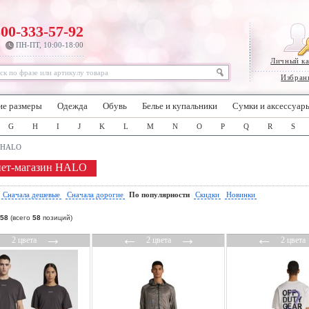
800-333-57-92
ПН-ПТ, 10:00-18:00
Личный к
Избран
ие размеры
Одежда
Обувь
Белье и купальники
Сумки и аксессуар
G
H
I
J
K
L
M
N
O
P
Q
R
S
HALO
нет-магазин HALO
:
Сначала дешевые
Сначала дорогие
По популярности
Скидки
Новинки
58
(всего
58
позиций)
←
→
←
→
←
2 цвета
2 цвета
2 цвета