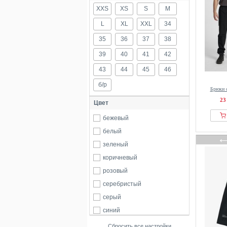
XXS
XS
S
M
L
XL
XXL
34
35
36
37
38
39
40
41
42
43
44
45
46
б/р
Брюки 
23
Цвет
бежевый
белый
зеленый
коричневый
розовый
серебристый
серый
синий
фиолетовый
Сбросить все настройки