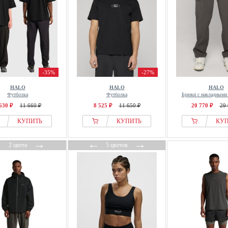
-35%
-27%
HALO
HALO
HALO
Футболка
Футболка
Брюки с накладными
630 ₽
11 660 ₽
8 525 ₽
11 650 ₽
20 770 ₽
29 
КУПИТЬ
КУПИТЬ
КУ
←
→
←
→
2 цвета
5 цветов