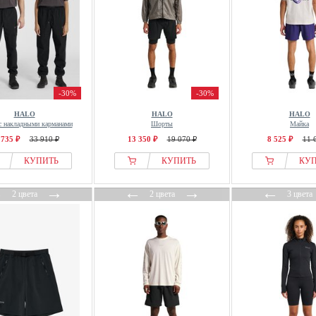
-30%
-30%
HALO
HALO
HALO
с накладными карманами
Шорты
Майка
 735 ₽
33 910 ₽
13 350 ₽
19 070 ₽
8 525 ₽
11 
КУПИТЬ
КУПИТЬ
КУ
←
→
←
→
←
2 цвета
2 цвета
3 цвета