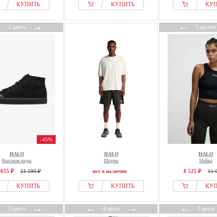
КУПИТЬ
КУПИТЬ
КУ
←
→
←
2 цвета
5 цветов
-45%
HALO
HALO
HALO
Высокие кеды
Шорты
Майка
 655 ₽
21 190 ₽
нет в наличии
8 525 ₽
11 
КУПИТЬ
КУПИТЬ
КУ
←
→
←
→
←
3 цвета
4 цвета
3 цвета