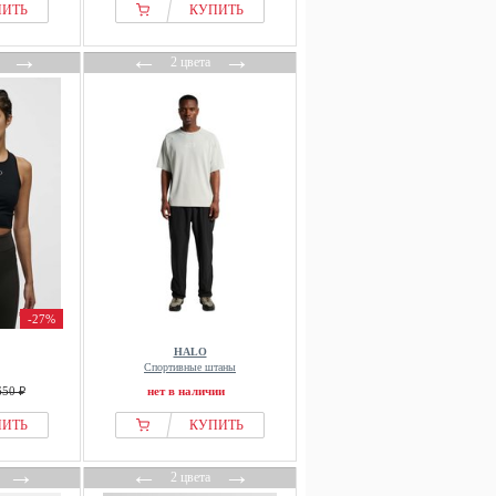
ПИТЬ
КУПИТЬ
→
←
→
2 цвета
-27%
HALO
Спортивные штаны
650 ₽
нет в наличии
ПИТЬ
КУПИТЬ
→
←
→
2 цвета