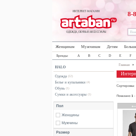
ИНТЕРНЕТ-МАГАЗИН
8-
ОДЕЖДА, ОБУВЬ И АКСЕССУАРЫ
Женщинам
Мужчинам
Детям
Больш
Бренды:
A
B
C
D
E
F
Главная
HALO
Интер
Одежда
(52)
Белье и купальники
(4)
Сортировка
Обувь
(1)
Сумки и аксессуары
(1)
Показано
1
-
Пол
Женщины
Мужчины
Размер