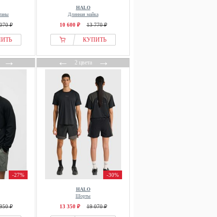
HALO
таны
Длинная майка
070 ₽
10 600 ₽
13 770 ₽
ПИТЬ
КУПИТЬ
→
←
→
2 цвета
-27%
-30%
HALO
Шорты
950 ₽
13 350 ₽
19 070 ₽