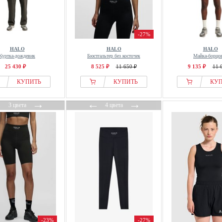
-27%
HALO
HALO
HALO
Куртка-дождевик
Бюстгальтер без косточек
Майка-борцо
25 430 ₽
8 525 ₽
11 650 ₽
9 135 ₽
11 
КУПИТЬ
КУПИТЬ
КУ
←
→
←
→
3 цвета
4 цвета
-23%
-27%