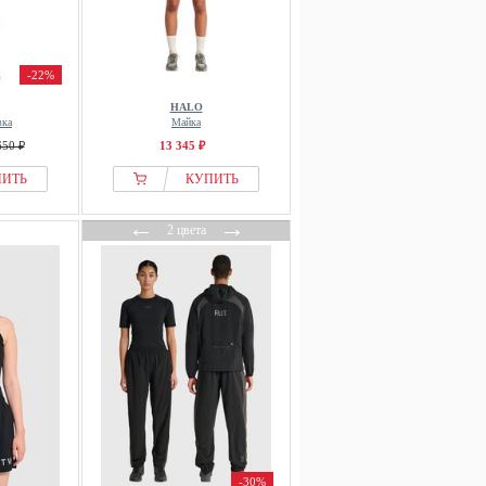
-22%
HALO
вка
Майка
650 ₽
13 345 ₽
ПИТЬ
КУПИТЬ
←
→
2 цвета
-30%