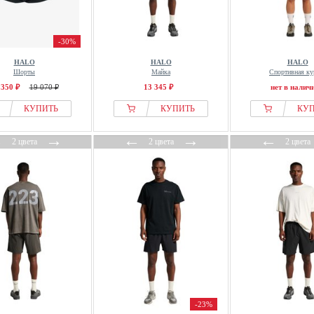
-30%
HALO
HALO
HALO
Шорты
Майка
Спортивная ку
 350 ₽
19 070 ₽
13 345 ₽
нет в налич
КУПИТЬ
КУПИТЬ
КУ
←
→
←
→
←
2 цвета
2 цвета
2 цвета
-23%