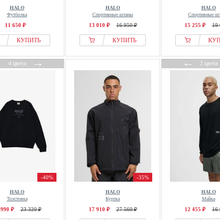
HALO
HALO
HALO
Футболка
Спортивные штаны
Спортивные ш
11 650 ₽
13 010 ₽
16 950 ₽
15 255 ₽
19 
КУПИТЬ
КУПИТЬ
КУ
←
→
←
4 цвета
2 цвета
-40%
-35%
HALO
HALO
HALO
Толстовка
Куртка
Майка
 990 ₽
23 320 ₽
17 910 ₽
27 560 ₽
12 455 ₽
16 