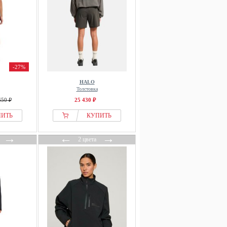
-27%
HALO
Толстовка
650 ₽
25 430 ₽
ПИТЬ
КУПИТЬ
→
←
→
2 цвета