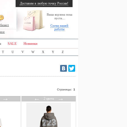
Доставим в любую точку России!
Ваша корзина пока
пуста...
абинет
Схема нашей
работы
ное
ы
SALE
Новинки
T
U
V
W
X
Y
Z
Страницы:
1
→
←
→
2 цвета