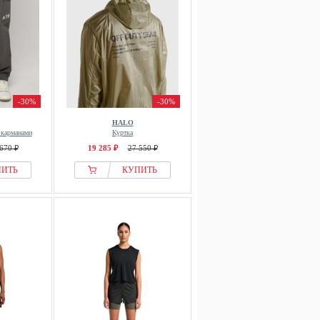
-30%
-30%
HALO
 карманами
Куртка
670 ₽
19 285 ₽
27 550 ₽
ПИТЬ
КУПИТЬ