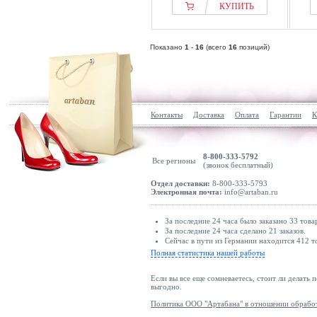
КУПИТЬ
Показано
1
-
16
(всего
16
позиций)
Контакты
Доставка
Оплата
Гарантии
К
8-800-333-5792
Все регионы
(звонок бесплатный)
Отдел доставки:
8-800-333-5793
Электронная почта:
info@artaban.ru
За последние 24 часа было заказано 33 това
За последние 24 часа сделано 21 заказов.
Сейчас в пути из Германии находится 412 т
Полная статистика нашей работы
Если вы все еще сомневаетесь, стоит ли делать 
выгодно.
Политика ООО "Артабана" в отношении обрабо