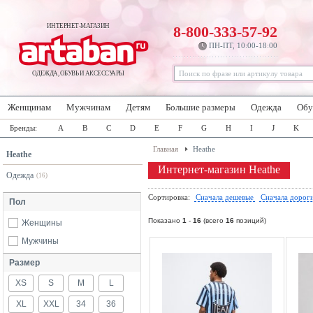
ИНТЕРНЕТ-МАГАЗИН
8-800-333-57-92
ПН-ПТ, 10:00-18:00
ОДЕЖДА, ОБУВЬ И АКСЕССУАРЫ
Женщинам
Мужчинам
Детям
Большие размеры
Одежда
Обу
Бренды:
A
B
C
D
E
F
G
H
I
J
K
Главная
Heathe
Heathe
Интернет-магазин Heathe
Одежда
(16)
Сортировка:
Сначала дешевые
Сначала дорог
Пол
Показано
1
-
16
(всего
16
позиций)
Женщины
Мужчины
Размер
XS
S
M
L
XL
XXL
34
36