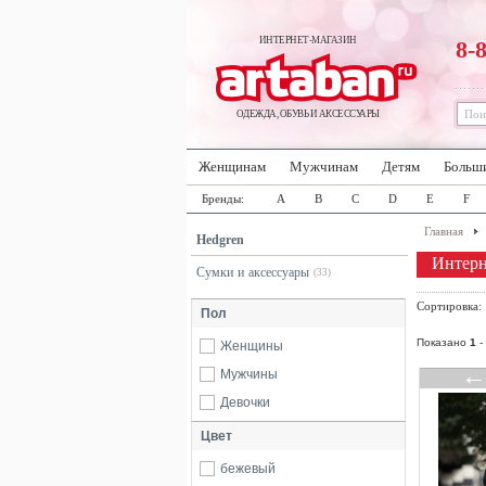
ИНТЕРНЕТ-МАГАЗИН
8-
ОДЕЖДА, ОБУВЬ И АКСЕССУАРЫ
Женщинам
Мужчинам
Детям
Больш
Бренды:
A
B
C
D
E
F
Главная
Hedgren
Интерн
Сумки и аксессуары
(33)
Сортировка
Пол
Показано
1
-
Женщины
Мужчины
Девочки
Цвет
бежевый