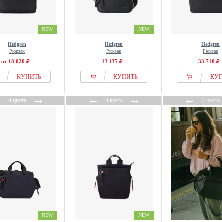
NEW
NEW
Hedgren
Hedgren
Hedgren
Рюкзак
Рюкзак
Рюкзак
от 18 020 ₽
13 135 ₽
33 710 ₽
КУПИТЬ
КУПИТЬ
КУ
←
→
←
→
←
4 цвета
4 цвета
2 цвета
NEW
NEW