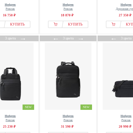
Hedgren
Hedgren
Hedgren
Рюкзак
Рюкзак
Дорожная су
16 750 ₽
18 870 ₽
27 350 ₽
КУПИТЬ
КУПИТЬ
КУ
←
→
←
→
←
3 цвета
3 цвета
3 цвета
NEW
NEW
Hedgren
Hedgren
Hedgren
Рюкзак
Рюкзак
Рюкзак
25 230 ₽
31 590 ₽
20 990 ₽