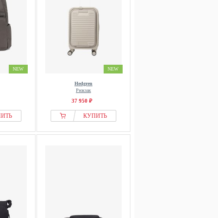
NEW
NEW
Hedgren
Рюкзак
37 950 ₽
ПИТЬ
КУПИТЬ