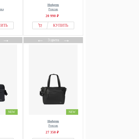
Hedgren
мка
Рюкзак
20 990 ₽
ПИТЬ
КУПИТЬ
→
←
→
3 цвета
NEW
NEW
Hedgren
Рюкзак
27 350 ₽