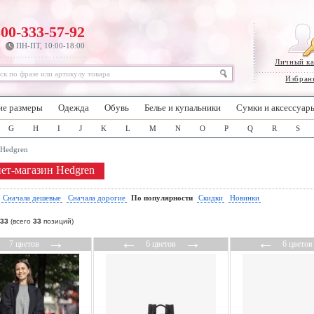
800-333-57-92
ПН-ПТ, 10:00-18:00
Личный к
Избран
ие размеры
Одежда
Обувь
Белье и купальники
Сумки и аксессуар
G
H
I
J
K
L
M
N
O
P
Q
R
S
Hedgren
ет-магазин Hedgren
:
Сначала дешевые
Сначала дорогие
По популярности
Скидки
Новинки
33
(всего
33
позиций)
←
→
←
→
←
7 цветов
6 цветов
6 цветов