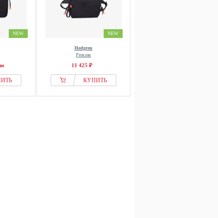
NEW
NEW
Hedgren
Рюкзак
ии
11 425 ₽
ПИТЬ
КУПИТЬ