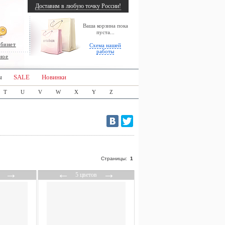
Доставим в любую точку России!
Ваша корзина пока
пуста...
абинет
Схема нашей
работы
ное
ы
SALE
Новинки
T
U
V
W
X
Y
Z
Страницы:
1
→
←
→
5 цветов