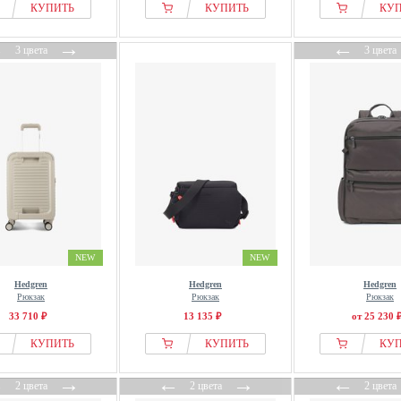
КУПИТЬ
КУПИТЬ
КУ
←
→
←
3 цвета
3 цвета
NEW
NEW
Hedgren
Hedgren
Hedgren
Рюкзак
Рюкзак
Рюкзак
33 710 ₽
13 135 ₽
от 25 230 
КУПИТЬ
КУПИТЬ
КУ
←
→
←
→
←
2 цвета
2 цвета
2 цвета