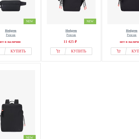
NEW
NEW
Hedgren
Hedgren
Hedgren
Рюкзак
Рюкзак
Рюкзак
нет в наличии
11 425 ₽
нет в налич
КУПИТЬ
КУПИТЬ
КУ
NEW