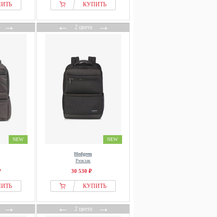
ПИТЬ
КУПИТЬ
→
←
→
2 цвета
NEW
NEW
Hedgren
Рюкзак
₽
30 530 ₽
ПИТЬ
КУПИТЬ
→
←
→
2 цвета