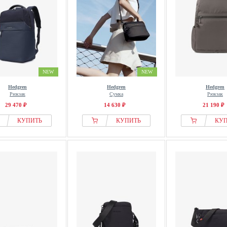
NEW
NEW
Hedgren
Hedgren
Hedgren
Рюкзак
Сумка
Рюкзак
29 470 ₽
14 630 ₽
21 190 ₽
КУПИТЬ
КУПИТЬ
КУ