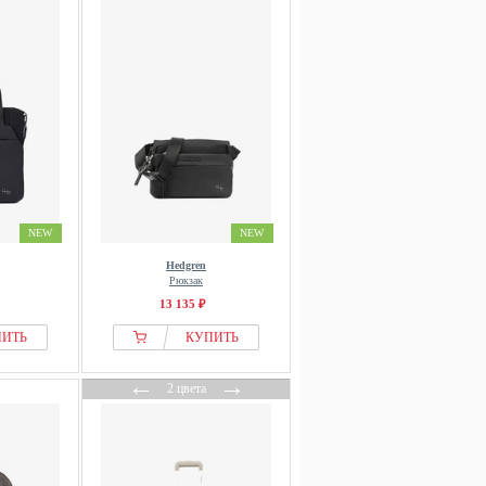
NEW
NEW
Hedgren
Рюкзак
13 135 ₽
ПИТЬ
КУПИТЬ
←
→
2 цвета