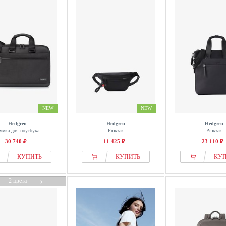
NEW
NEW
Hedgren
Hedgren
Hedgren
умка для ноутбука
Рюкзак
Рюкзак
30 740 ₽
11 425 ₽
23 110 ₽
КУПИТЬ
КУПИТЬ
КУ
←
→
2 цвета