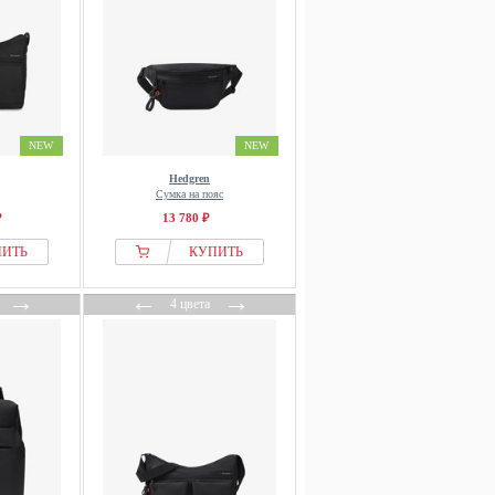
NEW
NEW
Hedgren
Сумка на пояс
₽
13 780 ₽
ПИТЬ
КУПИТЬ
→
←
→
4 цвета