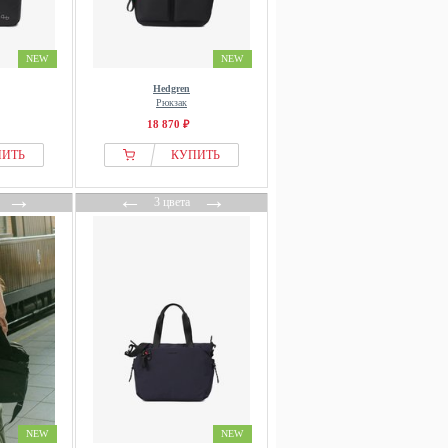
NEW
NEW
Hedgren
Рюкзак
18 870 ₽
ПИТЬ
КУПИТЬ
→
←
→
3 цвета
NEW
NEW