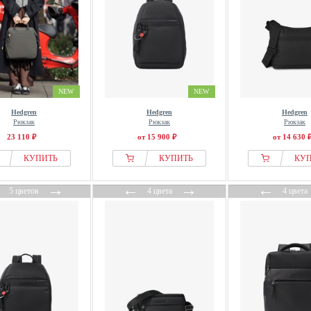
NEW
NEW
Hedgren
Hedgren
Hedgren
Рюкзак
Рюкзак
Рюкзак
23 110 ₽
от 15 900 ₽
от 14 630 
КУПИТЬ
КУПИТЬ
КУ
←
→
←
→
←
5 цветов
4 цвета
4 цвета