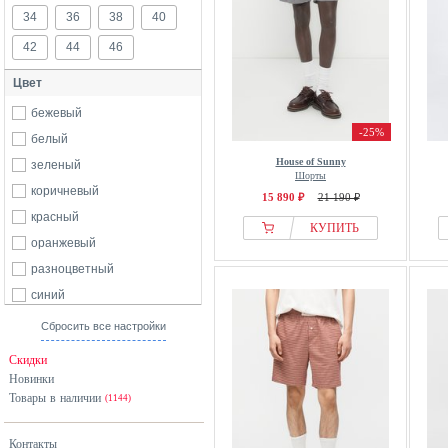
34
36
38
40
42
44
46
Цвет
бежевый
-25%
белый
House of Sunny
зеленый
Шорты
коричневый
15 890 ₽
21 190 ₽
красный
КУПИТЬ
оранжевый
разноцветный
синий
черный
Сбросить все настройки
Скидки
Новинки
Товары в наличии
(1144)
Контакты