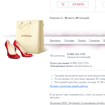
КУПИТЬ
Показано
1
-
39
(всего
39
позиций)
Контакты
Доставка
Оплата
Гарантии
К
8-800-333-5792
Все регионы
(звонок бесплатный)
Отдел доставки:
8-800-333-5793
Электронная почта:
info@artaban.ru
Средняя продолжительность разговоров наш
За последние 24 часа было заказано 69 това
Последний заказ был сделан сегодня, 07.08 
Полная статистика нашей работы
Если вы все еще сомневаетесь, стоит ли делать 
выгодно.
Политика ООО "Артабана" в отношении обрабо