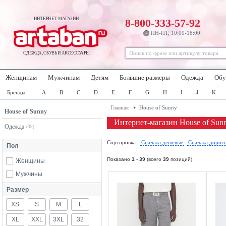
ИНТЕРНЕТ-МАГАЗИН
8-800-333-57-92
ПН-ПТ, 10:00-18:00
ОДЕЖДА, ОБУВЬ И АКСЕССУАРЫ
Женщинам
Мужчинам
Детям
Большие размеры
Одежда
Обу
Бренды:
A
B
C
D
E
F
G
H
I
J
K
Главная
House of Sunny
House of Sunny
Интернет-магазин House of Sun
Одежда
(39)
Сортировка:
Сначала дешевые
Сначала дорог
Пол
Показано
1
-
39
(всего
39
позиций)
Женщины
Мужчины
Размер
XS
S
M
L
XL
XXL
3XL
32