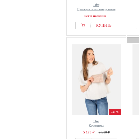
Hést
Пуловер с коротким рукавом
нет в наличии
КУПИТЬ
-46%
Hést
Косметичка
5 170 ₽
9 510 ₽