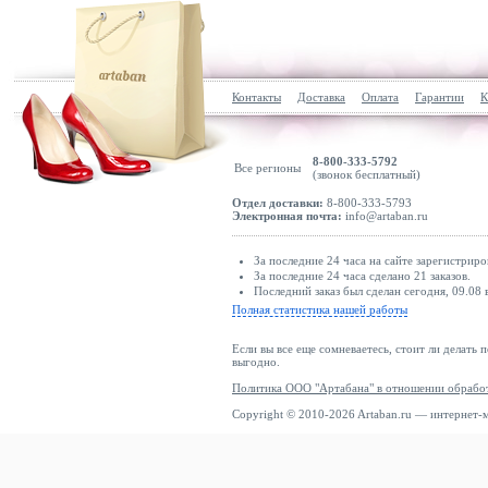
Контакты
Доставка
Оплата
Гарантии
К
8-800-333-5792
Все регионы
(звонок бесплатный)
Отдел доставки:
8-800-333-5793
Электронная почта:
info@artaban.ru
За последние 24 часа на сайте зарегистриро
За последние 24 часа сделано 21 заказов.
Последний заказ был сделан сегодня, 09.08 в
Полная статистика нашей работы
Если вы все еще сомневаетесь, стоит ли делать 
выгодно.
Политика ООО "Артабана" в отношении обрабо
Copyright © 2010-2026 Artaban.ru — интернет-