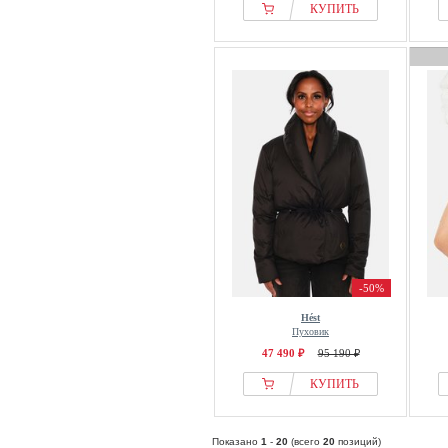
КУПИТЬ
-50%
Hést
Пуховик
47 490 ₽
95 190 ₽
КУПИТЬ
Показано
1
-
20
(всего
20
позиций)