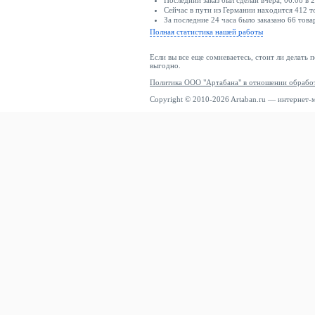
Последний заказ был сделан вчера, 06.08 в 2
Сейчас в пути из Германии находится 412 т
За последние 24 часа было заказано 66 това
Полная статистика нашей работы
Если вы все еще сомневаетесь, стоит ли делать 
выгодно.
Политика ООО "Артабана" в отношении обрабо
Copyright © 2010-2026 Artaban.ru — интернет-