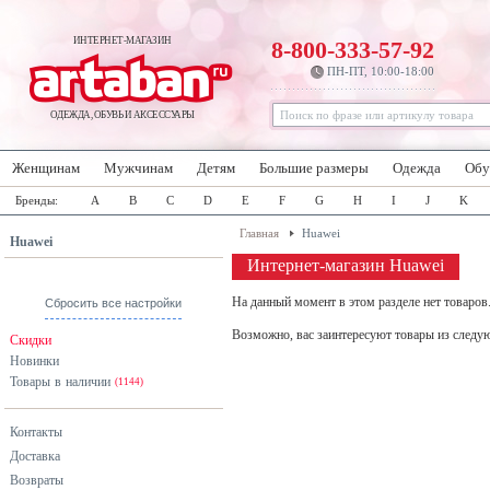
ИНТЕРНЕТ-МАГАЗИН
8-800-333-57-92
ПН-ПТ, 10:00-18:00
ОДЕЖДА, ОБУВЬ И АКСЕССУАРЫ
Женщинам
Мужчинам
Детям
Большие размеры
Одежда
Обу
Бренды:
A
B
C
D
E
F
G
H
I
J
K
Главная
Huawei
Huawei
Интернет-магазин Huawei
На данный момент в этом разделе нет товаров
Сбросить все настройки
Возможно, вас заинтересуют товары из следу
Скидки
Новинки
Товары в наличии
(1144)
Контакты
Доставка
Возвраты