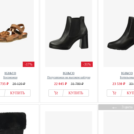
-17%
-31%
IGI&CO
IGI&CO
IGI&CO
Босоножки
Полусапожки на высоком каблуке
Ботильоны
 735 ₽
20 120 ₽
22 045 ₽
31 780 ₽
23 530 ₽
33 
КУПИТЬ
КУПИТЬ
КУ
←
3 цвета