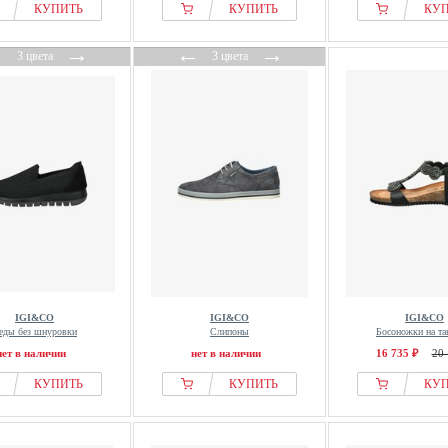
КУПИТЬ
КУПИТЬ
КУ
←
→
←
→
3 цвета
3 цвета
IGI&CO
IGI&CO
IGI&CO
еды без шнуровки
Слипоны
Босоножки на та
нет в наличии
нет в наличии
16 735 ₽
20 
КУПИТЬ
КУПИТЬ
КУ