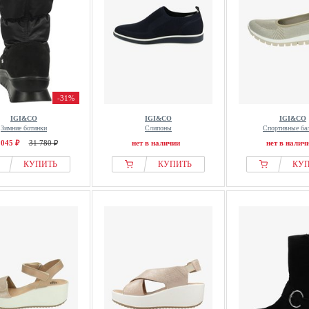
-31%
IGI&CO
IGI&CO
IGI&CO
Зимние ботинки
Слипоны
Спортивные ба
 045 ₽
31 780 ₽
нет в наличии
нет в налич
КУПИТЬ
КУПИТЬ
КУ