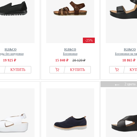
-25%
IGI&CO
IGI&CO
IGI&CO
еды без шнуровки
Босоножки
Босоножки на та
19 925 ₽
15 040 ₽
20 120 ₽
18 865 ₽
КУПИТЬ
КУПИТЬ
КУ
←
2 цвета