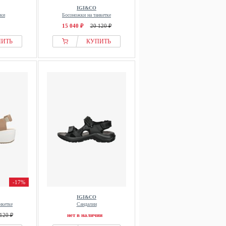
IGI&CO
нки
Босоножки на танкетке
15 040 ₽
20 120 ₽
ПИТЬ
КУПИТЬ
-17%
IGI&CO
нкетке
Сандалии
120 ₽
нет в наличии