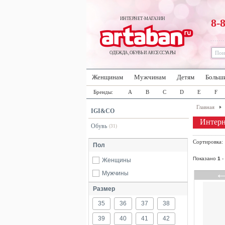
ИНТЕРНЕТ-МАГАЗИН
8-
ОДЕЖДА, ОБУВЬ И АКСЕССУАРЫ
Женщинам
Мужчинам
Детям
Больш
Бренды:
A
B
C
D
E
F
Главная
IGI&CO
Интерн
Обувь
(31)
Сортировка
Пол
Показано
1
-
Женщины
Мужчины
Размер
35
36
37
38
39
40
41
42