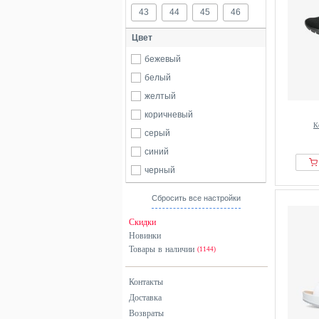
43
44
45
46
Цвет
бежевый
белый
желтый
коричневый
К
серый
синий
черный
Сбросить все настройки
Скидки
Новинки
Товары в наличии
(1144)
Контакты
Доставка
Возвраты