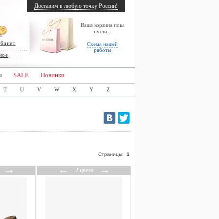
Доставим в любую точку России!
Ваша корзина пока
пуста...
абинет
Схема нашей
работы
ное
ы
SALE
Новинки
T
U
V
W
X
Y
Z
Страницы:
1
→
←
→
2 цвета