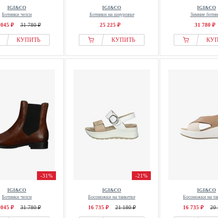
IGI&CO
IGI&CO
IGI&CO
Ботинки челси
Ботинки на шнуровке
Зимние боти
 045 ₽
31 780 ₽
25 225 ₽
31 780 ₽
КУПИТЬ
КУПИТЬ
КУ
-31%
-21%
IGI&CO
IGI&CO
IGI&CO
Ботинки челси
Босоножки на танкетке
Босоножки на та
 045 ₽
31 780 ₽
16 735 ₽
21 180 ₽
16 735 ₽
20 