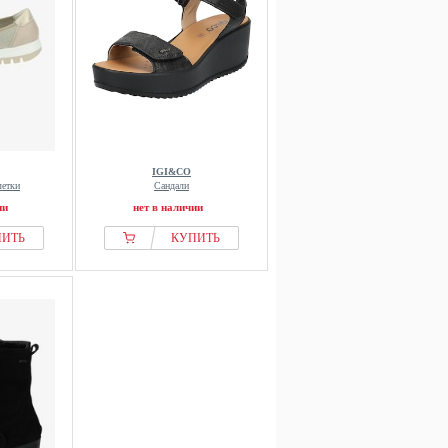
IGI&CO
летки
Сандали
ии
нет в наличии
ПИТЬ
КУПИТЬ