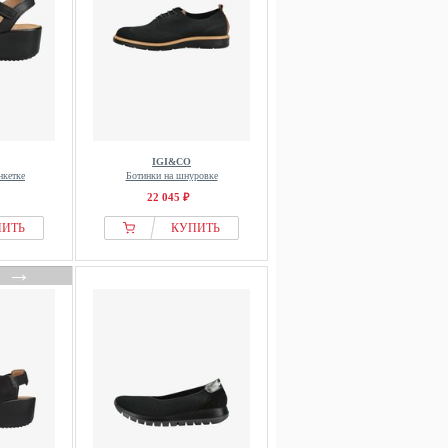
IGI&CO
нкетке
Ботинки на шнуровке
22 045 ₽
ПИТЬ
КУПИТЬ
→