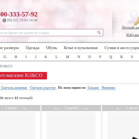
800-333-57-92
ПН-ПТ, 10:00-18:00
Личный к
Избран
ие размеры
Одежда
Обувь
Белье и купальники
Сумки и аксессуар
G
H
I
J
K
L
M
N
O
P
Q
R
S
IGI&CO
ет-магазин IGI&CO
:
Сначала дешевые
Сначала дорогие
По популярности
Скидки
Новинки
31
(всего
31
позиций)
←
→
←
→
←
3 цвета
5 цветов
3 цвета