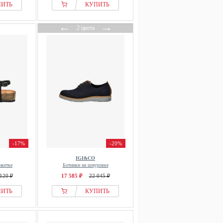
ПИТЬ
КУПИТЬ
←
→
2 цвета
-17%
-20%
IGI&CO
нкетке
Ботинки на шнуровке
120 ₽
17 585 ₽
22 045 ₽
ПИТЬ
КУПИТЬ