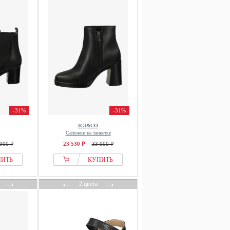
-31%
-31%
IGI&CO
Сапожки на танкетке
900 ₽
23 530 ₽
33 900 ₽
ПИТЬ
КУПИТЬ
→
←
→
2 цвета