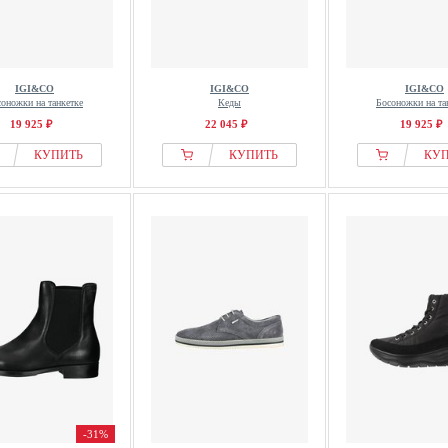
IGI&CO
IGI&CO
IGI&CO
оножки на танкетке
Кеды
Босоножки на та
19 925 ₽
22 045 ₽
19 925 ₽
КУПИТЬ
КУПИТЬ
КУ
-31%