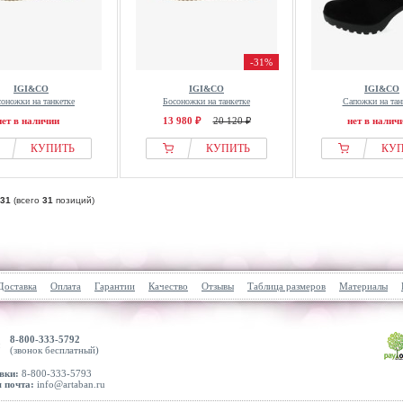
-31%
IGI&CO
IGI&CO
IGI&CO
оножки на танкетке
Босоножки на танкетке
Сапожки на тан
нет в наличии
13 980 ₽
20 120 ₽
нет в налич
КУПИТЬ
КУПИТЬ
КУ
31
(всего
31
позиций)
Доставка
Оплата
Гарантии
Качество
Отзывы
Таблица размеров
Материалы
8-800-333-5792
(звонок бесплатный)
вки:
8-800-333-5793
 почта:
info@artaban.ru