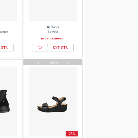
IGI&CO
нкетке
Балетки
нет в наличии
ПИТЬ
КУПИТЬ
←
→
3 цвета
-25%