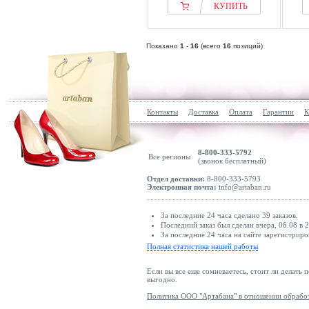
КУПИТЬ
Показано
1
-
16
(всего
16
позиций)
Контакты
Доставка
Оплата
Гарантии
К
8-800-333-5792
Все регионы
(звонок бесплатный)
Отдел доставки:
8-800-333-5793
Электронная почта:
info@artaban.ru
За последние 24 часа сделано 39 заказов.
Последний заказ был сделан вчера, 06.08 в 2
За последние 24 часа на сайте зарегистриро
Полная статистика нашей работы
Если вы все еще сомневаетесь, стоит ли делать 
выгодно.
Политика ООО "Артабана" в отношении обрабо