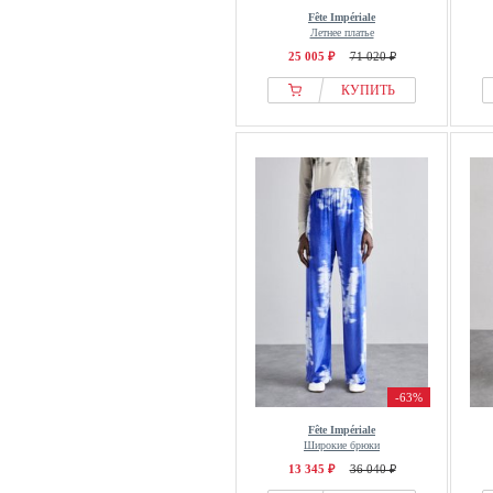
Fête Impériale
Летнее платье
25 005 ₽
71 020 ₽
КУПИТЬ
-63%
Fête Impériale
Широкие брюки
13 345 ₽
36 040 ₽