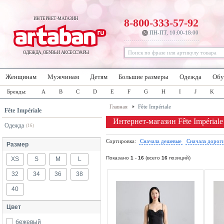
ИНТЕРНЕТ-МАГАЗИН
8-800-333-57-92
ПН-ПТ, 10:00-18:00
ОДЕЖДА, ОБУВЬ И АКСЕССУАРЫ
Женщинам
Мужчинам
Детям
Большие размеры
Одежда
Обу
Бренды:
A
B
C
D
E
F
G
H
I
J
K
Главная
Fête Impériale
Fête Impériale
Интернет-магазин Fête Impériale
Одежда
(16)
Сортировка:
Сначала дешевые
Сначала дорог
Размер
Показано
1
-
16
(всего
16
позиций)
XS
S
M
L
32
34
36
38
40
Цвет
бежевый