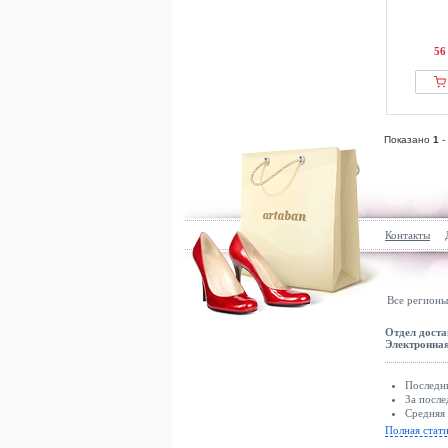
56
Показано
1
-
Контакты
Все регионы
Отдел доста
Электронная
Последни
За после
Средняя 
Полная стат