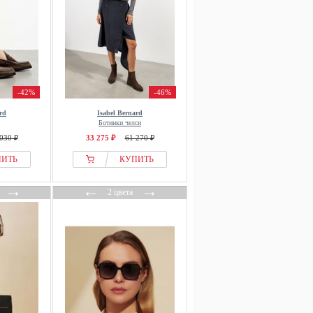
-42%
-46%
rd
Isabel Bernard
Ботинки челси
030 ₽
33 275 ₽
61 270 ₽
ПИТЬ
КУПИТЬ
→
←
→
2 цвета