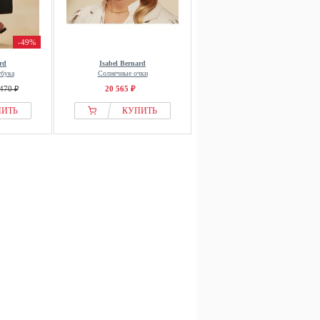
-49%
rd
Isabel Bernard
тбука
Солнечные очки
470 ₽
20 565 ₽
ПИТЬ
КУПИТЬ