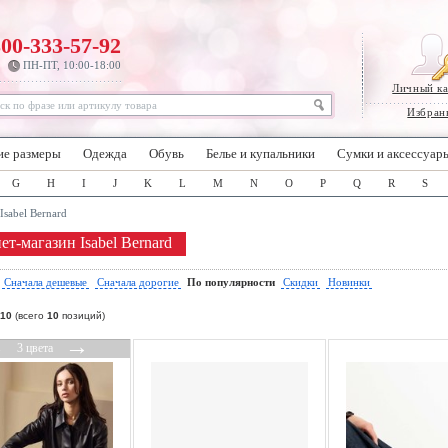
800-333-57-92
ПН-ПТ, 10:00-18:00
Личный к
Избран
ие размеры
Одежда
Обувь
Белье и купальники
Сумки и аксессуар
G
H
I
J
K
L
M
N
O
P
Q
R
S
Isabel Bernard
ет-магазин Isabel Bernard
:
Сначала дешевые
Сначала дорогие
По популярности
Скидки
Новинки
10
(всего
10
позиций)
←
→
3 цвета