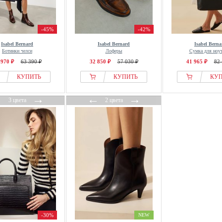
-45%
-42%
Isabel Bernard
Isabel Bernard
Isabel Berna
Ботинки челси
Лоферы
Сумка для ноу
 970 ₽
63 390 ₽
32 850 ₽
57 030 ₽
41 965 ₽
82 
КУПИТЬ
КУПИТЬ
КУ
←
→
←
→
3 цвета
2 цвета
-30%
NEW