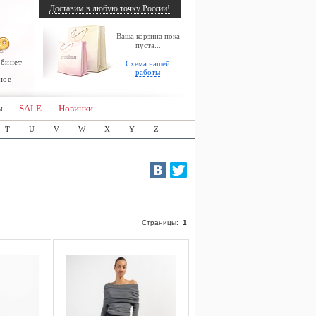
Доставим в любую точку России!
Ваша корзина пока
пуста...
абинет
Схема нашей
работы
ное
ы
SALE
Новинки
T
U
V
W
X
Y
Z
Страницы:
1