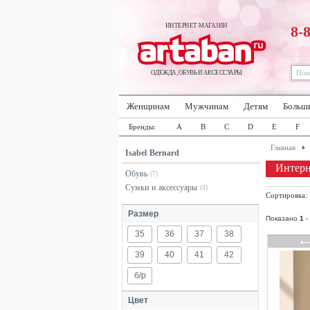
ИНТЕРНЕТ-МАГАЗИН
8-
ОДЕЖДА, ОБУВЬ И АКСЕССУАРЫ
Женщинам
Мужчинам
Детям
Больш
Бренды:
A
B
C
D
E
F
Главная
Isabel Bernard
Интерн
Обувь
(7)
Сумки и аксессуары
(3)
Сортировка
Размер
Показано
1
-
35
36
37
38
39
40
41
42
б/р
Цвет