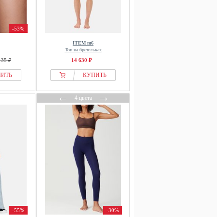
-53%
ITEM m6
Топ на бретельках
135 ₽
14 630 ₽
ПИТЬ
КУПИТЬ
←
→
4 цвета
-55%
-30%