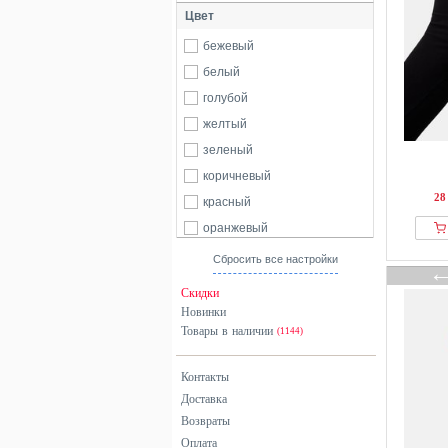
Цвет
бежевый
белый
голубой
желтый
зеленый
коричневый
28
красный
оранжевый
розовый
Сбросить все настройки
серый
Скидки
синий
Новинки
Товары в наличии
фиолетовый
(1144)
черный
Контакты
Доставка
Возвраты
Оплата