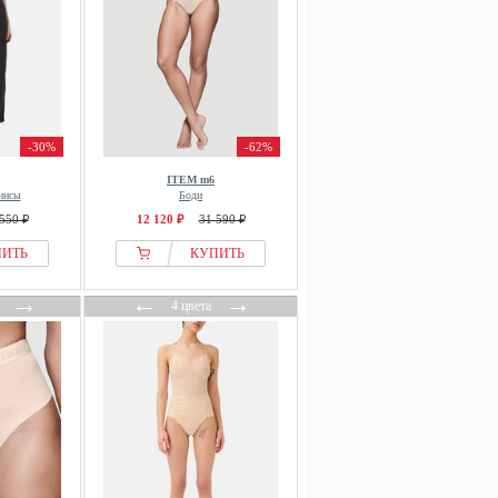
-30%
-62%
ITEM m6
инсы
Боди
550 ₽
12 120 ₽
31 590 ₽
ПИТЬ
КУПИТЬ
→
←
→
4 цвета