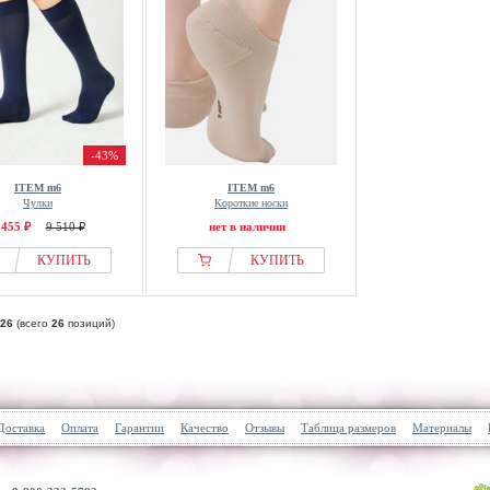
-43%
ITEM m6
ITEM m6
Чулки
Короткие носки
 455 ₽
9 510 ₽
нет в наличии
КУПИТЬ
КУПИТЬ
26
(всего
26
позиций)
Доставка
Оплата
Гарантии
Качество
Отзывы
Таблица размеров
Материалы