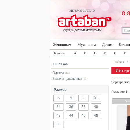
ИНТЕРНЕТ-МАГАЗИН
8-
ОДЕЖДА, ОБУВЬ И АКСЕССУАРЫ
Женщинам
Мужчинам
Детям
Больш
Бренды:
A
B
C
D
E
F
Главная
ITEM m6
Интерн
Одежда
(15)
Белье и купальники
(10)
Сортировка
Размер
Показано
1
-
S
M
L
XL
34
36
38
40
42
44
46
48
50