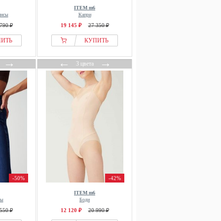
ITEM m6
инсы
Капри
790 ₽
19 145 ₽
27 350 ₽
ПИТЬ
КУПИТЬ
→
←
→
3 цвета
-50%
-42%
ITEM m6
сы
Боди
550 ₽
12 120 ₽
20 990 ₽