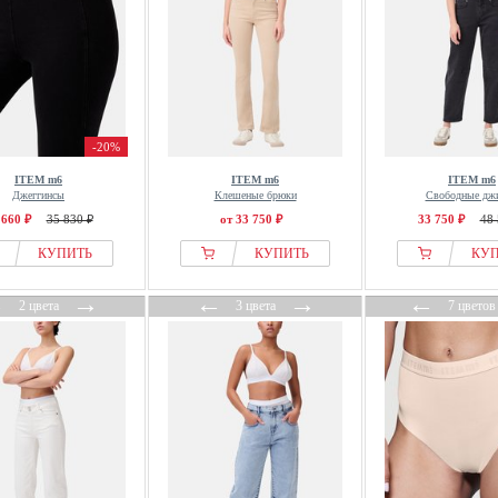
-20%
ITEM m6
ITEM m6
ITEM m6
Джеггинсы
Клешеные брюки
Свободные дж
 660 ₽
35 830 ₽
от 33 750 ₽
33 750 ₽
48 
КУПИТЬ
КУПИТЬ
КУ
←
→
←
→
←
2 цвета
3 цвета
7 цветов