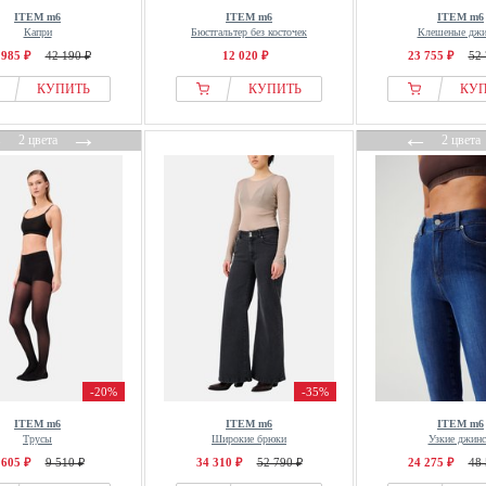
ITEM m6
ITEM m6
ITEM m6
Капри
Бюстгальтер без косточек
Клешеные дж
 985 ₽
42 190 ₽
12 020 ₽
23 755 ₽
52 
КУПИТЬ
КУПИТЬ
КУ
←
→
←
2 цвета
2 цвета
-20%
-35%
ITEM m6
ITEM m6
ITEM m6
Трусы
Широкие брюки
Узкие джин
 605 ₽
9 510 ₽
34 310 ₽
52 790 ₽
24 275 ₽
48 