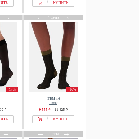
ПИТЬ
КУПИТЬ
→
←
→
4 цвета
-17%
-16%
ITEM m6
Носки
90 ₽
9 555 ₽
11 425 ₽
ПИТЬ
КУПИТЬ
→
←
→
2 цвета