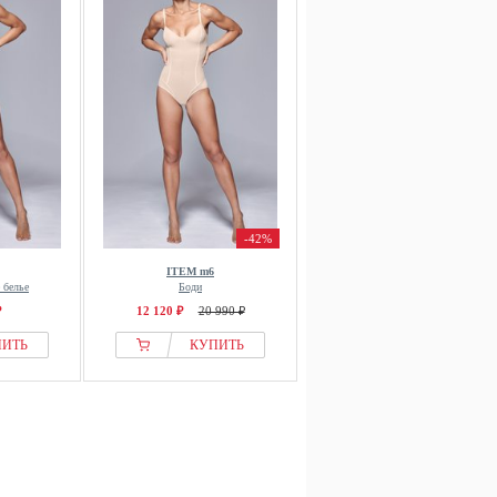
-42%
ITEM m6
 белье
Боди
₽
12 120 ₽
20 990 ₽
ПИТЬ
КУПИТЬ