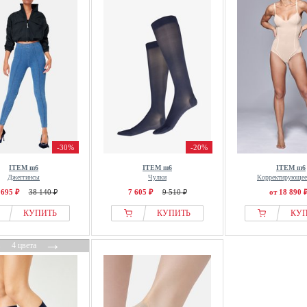
-30%
-20%
ITEM m6
ITEM m6
ITEM m6
Джеггинсы
Чулки
Корректирующее
 695 ₽
38 140 ₽
7 605 ₽
9 510 ₽
от 18 890 
КУПИТЬ
КУПИТЬ
КУ
←
→
4 цвета