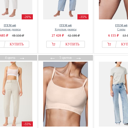
-26%
-35%
ITEM m6
ITEM m6
ITEM m6
Короткие джинсы
Короткие джинсы
Слипы
 685 ₽
48 550 ₽
27 420 ₽
42 190 ₽
6 155 ₽
13 
КУПИТЬ
КУПИТЬ
КУ
←
→
←
→
4 цвета
5 цветов
-55%