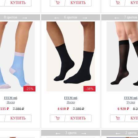
КУПИТЬ
КУПИТЬ
КУ
←
→
←
→
←
8 цветов
6 цветов
7 цветов
-25%
-38%
ITEM m6
ITEM m6
ITEM m6
Носки
Носки
Чулки
 535 ₽
7 380 ₽
4 610 ₽
7 380 ₽
6 920 ₽
8 2
КУПИТЬ
КУПИТЬ
КУ
←
→
←
3 цвета
2 цвета