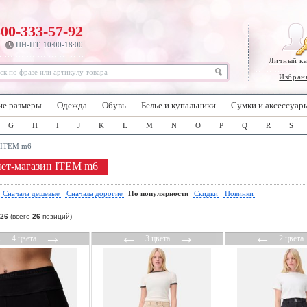
800-333-57-92
ПН-ПТ, 10:00-18:00
Личный к
Избран
ие размеры
Одежда
Обувь
Белье и купальники
Сумки и аксессуар
G
H
I
J
K
L
M
N
O
P
Q
R
S
ITEM m6
ет-магазин ITEM m6
:
Сначала дешевые
Сначала дорогие
По популярности
Скидки
Новинки
26
(всего
26
позиций)
←
→
←
→
←
4 цвета
3 цвета
2 цвета