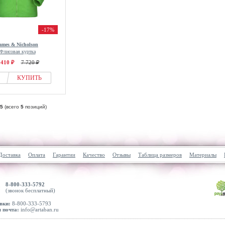
-17%
ames & Nicholson
Флисовая куртка
 410 ₽
7 720 ₽
КУПИТЬ
5
(всего
5
позиций)
Доставка
Оплата
Гарантии
Качество
Отзывы
Таблица размеров
Материалы
8-800-333-5792
(звонок бесплатный)
вки:
8-800-333-5793
 почта:
info@artaban.ru