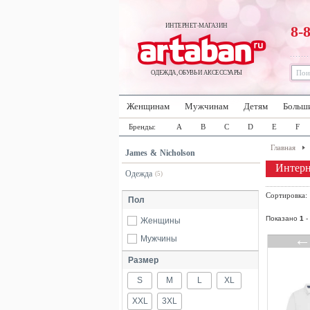
ИНТЕРНЕТ-МАГАЗИН
8-
ОДЕЖДА, ОБУВЬ И АКСЕССУАРЫ
Женщинам
Мужчинам
Детям
Больш
Бренды:
A
B
C
D
E
F
Главная
James & Nicholson
Интерн
Одежда
(5)
Сортировка
Пол
Показано
1
-
Женщины
Мужчины
Размер
S
M
L
XL
XXL
3XL