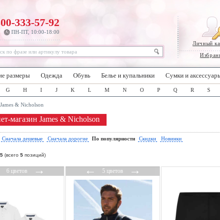
800-333-57-92
ПН-ПТ, 10:00-18:00
Личный к
Избран
ие размеры
Одежда
Обувь
Белье и купальники
Сумки и аксессуар
G
H
I
J
K
L
M
N
O
P
Q
R
S
James & Nicholson
ет-магазин James & Nicholson
:
Сначала дешевые
Сначала дорогие
По популярности
Скидки
Новинки
5
(всего
5
позиций)
←
→
←
→
6 цветов
5 цветов