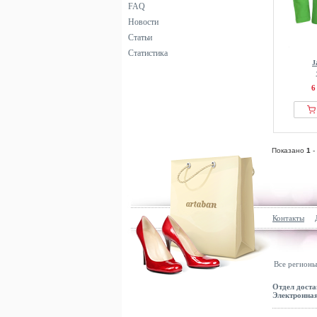
FAQ
Новости
Статьи
Статистика
J
6
Показано
1
-
Контакты
Все регионы
Отдел доста
Электронная