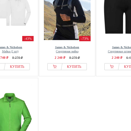
-43%
-73%
ames & Nicholson
James & Nicholson
James & Nicho
Майка (2 шт)
Спортивная майка
Спортивные штаны
 740 ₽
8 270 ₽
2 240 ₽
8 270 ₽
2 240 ₽
6 4
КУПИТЬ
КУПИТЬ
КУ