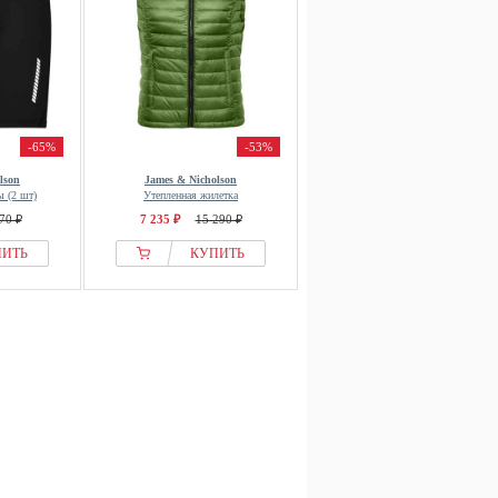
-65%
-53%
lson
James & Nicholson
 (2 шт)
Утепленная жилетка
70 ₽
7 235 ₽
15 290 ₽
ПИТЬ
КУПИТЬ