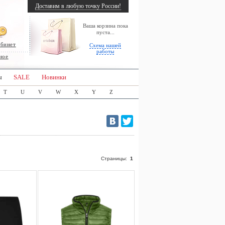
Доставим в любую точку России!
Ваша корзина пока
пуста...
абинет
Схема нашей
работы
ное
ы
SALE
Новинки
T
U
V
W
X
Y
Z
Страницы:
1