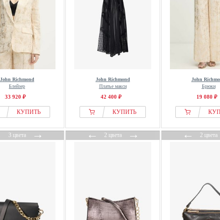
John Richmond
John Richmond
John Richm
Блейзер
Платье макси
Брюки
33 920 ₽
42 400 ₽
19 080 ₽
КУПИТЬ
КУПИТЬ
КУ
←
→
←
→
←
3 цвета
2 цвета
2 цвета