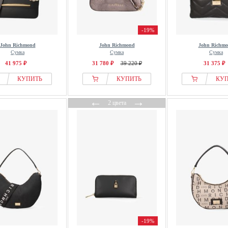
-19%
John Richmond
John Richmond
John Richm
Сумка
Сумка
Сумка
41 975 ₽
31 780 ₽
39 220 ₽
31 375 ₽
КУПИТЬ
КУПИТЬ
КУ
←
→
2 цвета
-19%