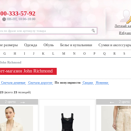
800-333-57-92
ПН-ПТ, 10:00-18:00
Личный к
Избран
ие размеры
Одежда
Обувь
Белье и купальники
Сумки и аксессуар
G
H
I
J
K
L
M
N
O
P
Q
R
S
John Richmond
ет-магазин John Richmond
:
Сначала дешевые
Сначала дорогие
По популярности
Скидки
Новинки
23
(всего
23
позиций)
←
→
←
2 цвета
2 цвета