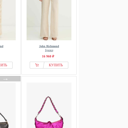
ond
John Richmond
Брюки
16 960 ₽
ПИТЬ
КУПИТЬ
→