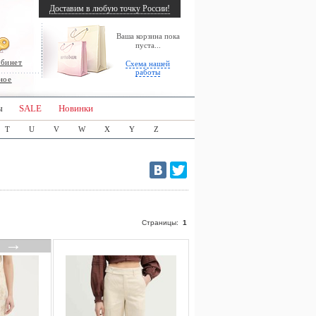
Доставим в любую точку России!
Ваша корзина пока
пуста...
абинет
Схема нашей
работы
ное
ы
SALE
Новинки
T
U
V
W
X
Y
Z
Страницы:
1
→