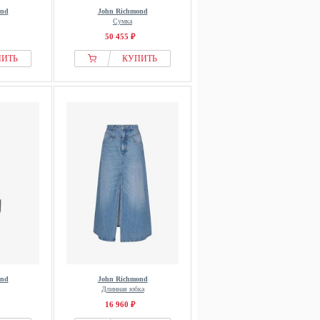
ond
John Richmond
Сумка
50 455 ₽
ПИТЬ
КУПИТЬ
ond
John Richmond
Длинная юбка
16 960 ₽