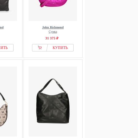
ond
John Richmond
Сумка
31 375 ₽
ПИТЬ
КУПИТЬ