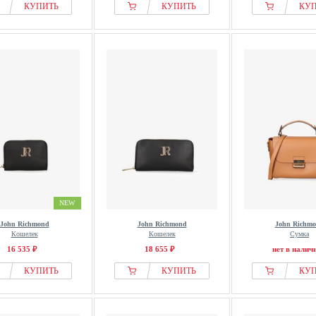
КУПИТЬ
КУПИТЬ
КУ
NEW
John Richmond
John Richmond
John Richm
Кошелек
Кошелек
Сумка
16 535 ₽
18 655 ₽
нет в налич
КУПИТЬ
КУПИТЬ
КУ