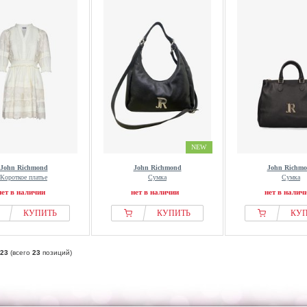
NEW
John Richmond
John Richmond
John Richm
Короткое платье
Сумка
Сумка
нет в наличии
нет в наличии
нет в налич
КУПИТЬ
КУПИТЬ
КУ
23
(всего
23
позиций)