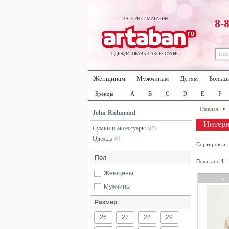
ИНТЕРНЕТ-МАГАЗИН
8-
ОДЕЖДА, ОБУВЬ И АКСЕССУАРЫ
Женщинам
Мужчинам
Детям
Больш
Бренды:
A
B
C
D
E
F
Главная
John Richmond
Интерн
Сумки и аксессуары
(17)
Одежда
(6)
Сортировка
Пол
Показано
1
-
Женщины
Мужчины
Размер
26
27
28
29