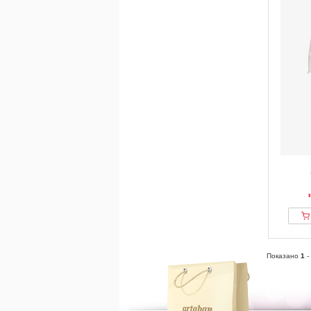
Показано
1
-