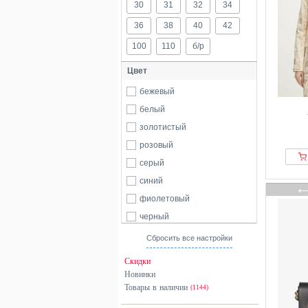
30
31
32
34
36
38
40
42
100
110
б/р
Цвет
бежевый
белый
золотистый
розовый
серый
синий
фиолетовый
черный
Сбросить все настройки
Скидки
Новинки
Товары в наличии
(1144)