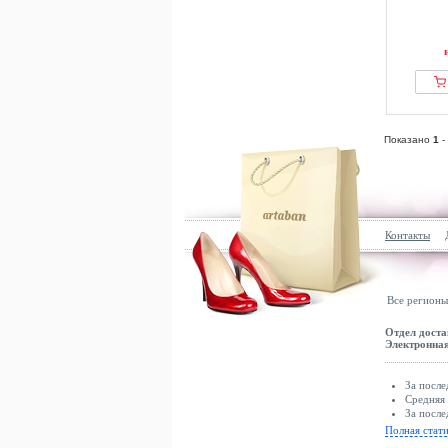
Показано
1
-
Контакты
Все регионы
Отдел доста
Электронная
За после
Средняя 
За после
Полная стат