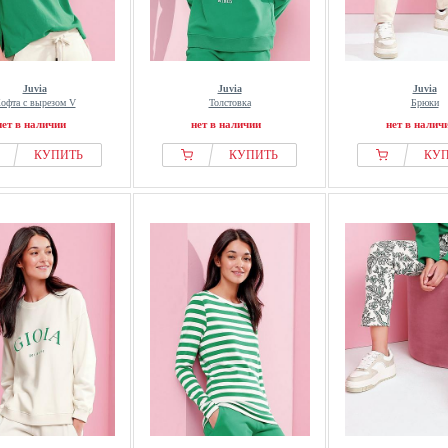
Juvia
Juvia
Juvia
офта с вырезом V
Толстовка
Брюки
нет в наличии
нет в наличии
нет в налич
КУПИТЬ
КУПИТЬ
КУ