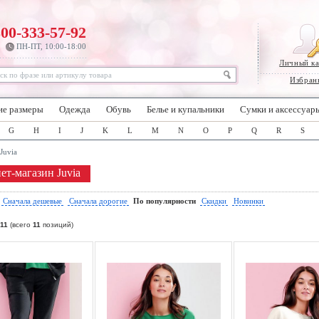
800-333-57-92
ПН-ПТ, 10:00-18:00
Личный к
Избран
ие размеры
Одежда
Обувь
Белье и купальники
Сумки и аксессуар
G
H
I
J
K
L
M
N
O
P
Q
R
S
Juvia
ет-магазин Juvia
:
Сначала дешевые
Сначала дорогие
По популярности
Скидки
Новинки
11
(всего
11
позиций)