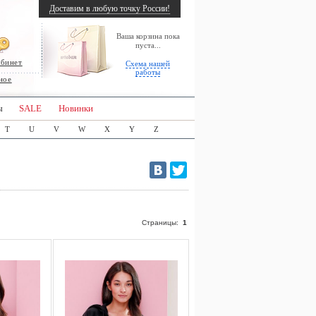
Доставим в любую точку России!
Ваша корзина пока
пуста...
абинет
Схема нашей
работы
ное
ы
SALE
Новинки
T
U
V
W
X
Y
Z
Страницы:
1