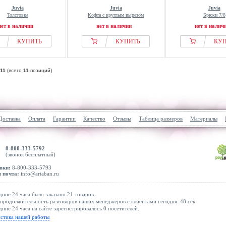
Juvia
Juvia
Juvia
Толстовка
Кофта с круглым вырезом
Брюки 7/8
нет в наличии
нет в наличии
нет в налич
КУПИТЬ
КУПИТЬ
КУ
11
(всего
11
позиций)
Доставка
Оплата
Гарантии
Качество
Отзывы
Таблица размеров
Материалы
8-800-333-5792
(звонок бесплатный)
вки:
8-800-333-5793
 почта:
info@artaban.ru
дние 24 часа было заказано 21 товаров.
продолжительность разговоров наших менеджеров с клиентами сегодня: 48 сек.
дние 24 часа на сайте зарегистрировалось 0 посетителей.
истика нашей работы