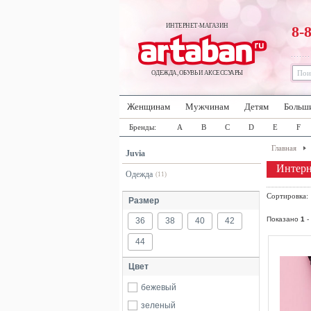
ИНТЕРНЕТ-МАГАЗИН
8-
ОДЕЖДА, ОБУВЬ И АКСЕССУАРЫ
Женщинам
Мужчинам
Детям
Больш
Бренды:
A
B
C
D
E
F
Главная
Juvia
Интерн
Одежда
(11)
Сортировка
Размер
Показано
1
-
36
38
40
42
44
Цвет
бежевый
зеленый