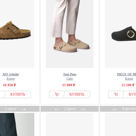
AFS Schuhe
Toni Pons
PIECE OF M
Клоги
Сабо
Клоги
16 950 ₽
15 900 ₽
21 190 ₽
КУПИТЬ
КУПИТЬ
КУ
←
→
←
→
←
2 цвета
2 цвета
8 цветов