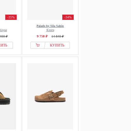
-35%
-34%
Palado by Sila Sahin
аблуке
Клоги
400 ₽
9 750 ₽
14 840 ₽
ПИТЬ
КУПИТЬ