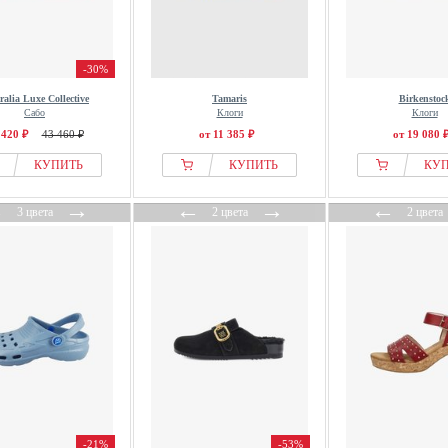
-30%
ralia Luxe Collective
Tamaris
Birkenstoc
Сабо
Клоги
Клоги
 420 ₽
43 460 ₽
от 11 385 ₽
от 19 080 
КУПИТЬ
КУПИТЬ
КУ
←
→
←
→
←
3 цвета
2 цвета
2 цвета
-21%
-53%