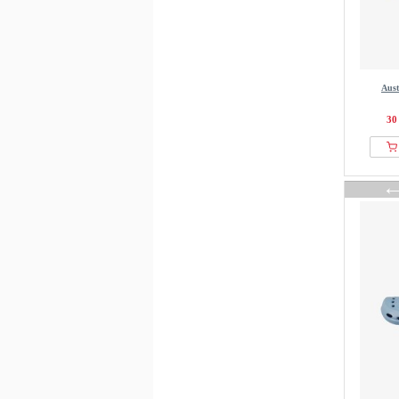
Yokono
YOURTURN
Zign Studio
Aust
30