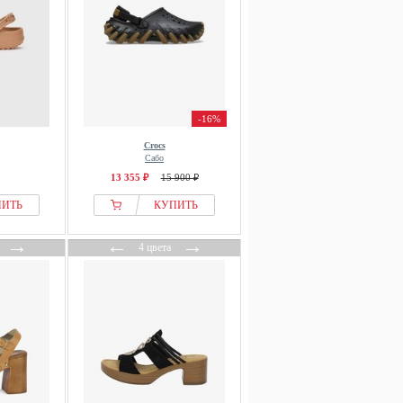
-16%
Crocs
Сабо
13 355 ₽
15 900 ₽
ПИТЬ
КУПИТЬ
→
←
→
4 цвета