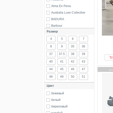
Alma En Pena
Australia Luxe Collective
BADURA
Barbour
Размер
Bata
4
BECK
5
6
7
Belafit
8
9
35
36
Berkemann
37
37.5
38
39
Birkenstock
40
41
42
43
Bosanova
44
45
46
47
Brutting
48
49
50
51
Buffalo
Bullboxer
Цвет
Camel Active
бежевый
CAMPERLAB
белый
CaShott
бирюзовый
CESARE GASPARI