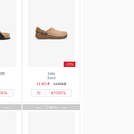
-23%
IND
Crocs
Клоги
11 425 ₽
14 840 ₽
ПИТЬ
КУПИТЬ
→
←
→
2 цвета