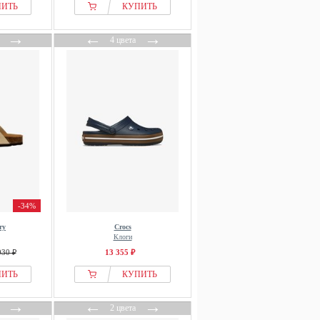
ПИТЬ
КУПИТЬ
→
←
→
4 цвета
-34%
ry
Crocs
Клоги
030 ₽
13 355 ₽
ПИТЬ
КУПИТЬ
→
←
→
2 цвета