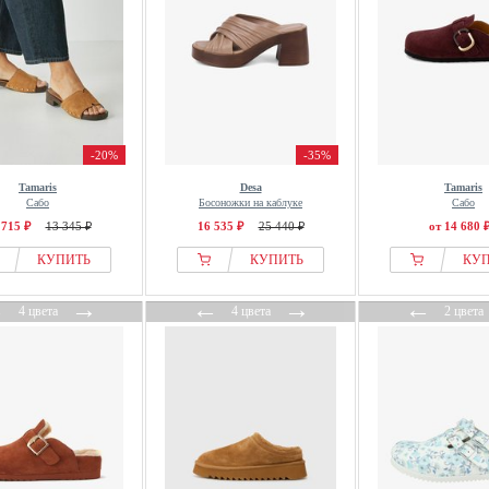
-20%
-35%
Tamaris
Desa
Tamaris
Сабо
Босоножки на каблуке
Сабо
 715 ₽
13 345 ₽
16 535 ₽
25 440 ₽
от 14 680 
КУПИТЬ
КУПИТЬ
КУ
←
→
←
→
←
4 цвета
4 цвета
2 цвета