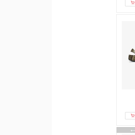
Mango
Marco Tozzi
Massimo Dutti
Max Mara
Melvin & Hamilton
Mexx
Michael Kors
Moschino
MOU
Mustang
naturalsense
Naturlaaufer
Nelson
Nero Giardini
New Look
Next
Palado