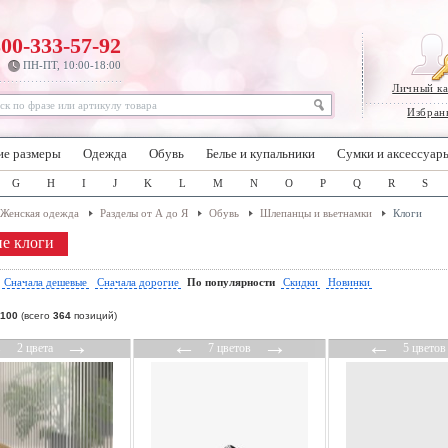
800-333-57-92
ПН-ПТ, 10:00-18:00
Личный к
Избран
ие размеры
Одежда
Обувь
Белье и купальники
Сумки и аксессуар
G
H
I
J
K
L
M
N
O
P
Q
R
S
Женская одежда
Разделы от А до Я
Обувь
Шлепанцы и вьетнамки
Клоги
е клоги
:
Сначала дешевые
Сначала дорогие
По популярности
Скидки
Новинки
100
(всего
364
позиций)
←
→
←
→
←
2 цвета
7 цветов
5 цветов