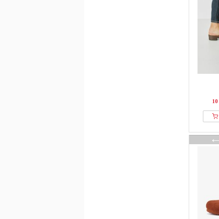
Shepherd
Sienna
SKECHERS
Sorel
Steve Madden
Stradivarius
Studio W
Tamaris
10
The North Face
Think!
Toga
Toni Pons
Vagabond
Vitaform
Vivisence
Waldlaufer
Wojas