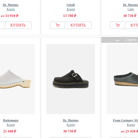
Dr. Martens
Scholl
Dr. Marten
Клоги
Клоги
Сабо
от 33 910 ₽
13 780 ₽
30 730 ₽
КУПИТЬ
КУПИТЬ
КУ
←
2 цвета
Berkemann
Dr. Martens
From Germany Wi
Клоги
Клоги
Клоги
25 440 ₽
30 730 ₽
от 25 420 