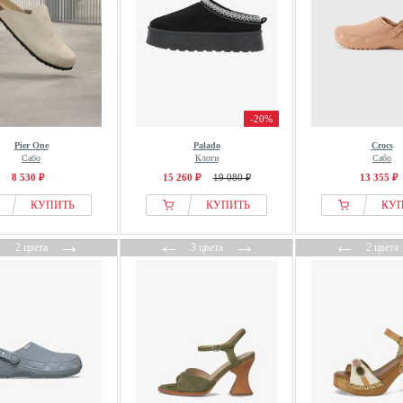
-20%
Pier One
Palado
Crocs
Сабо
Клоги
Сабо
8 530 ₽
15 260 ₽
19 080 ₽
13 355 ₽
КУПИТЬ
КУПИТЬ
КУ
←
→
←
→
←
2 цвета
3 цвета
2 цвета