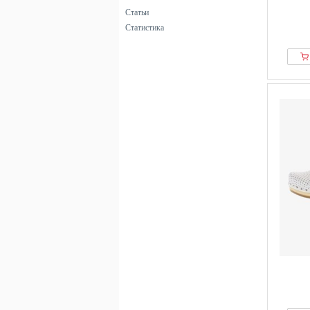
Gemini
Статьи
GINO ROSSI
Статистика
Gioseppo
GmbH
Guess
Haflinger
Hunter ORIGINAL
Icepeak
Industex
Josef Seibel
Julietta
Lascana
LASOCKI
Laura Vita
Lico
Liva Loop
Mae&Mathilda