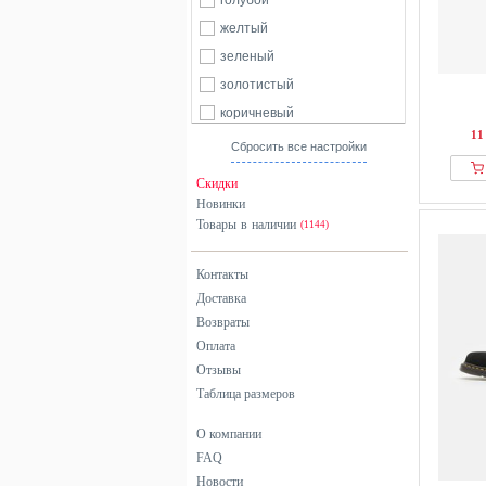
голубой
City Walk
желтый
Coach
зеленый
Copenhagen Studios
золотистый
Crocs
коричневый
Dc Shoes
11
красный
Сбросить все настройки
Derimod
разноцветный
Скидки
Desa
розовый
Новинки
Divine Factory
Товары в наличии
серебристый
(1144)
Dr. Brinkmann
серый
Dr. Martens
Контакты
синий
Доставка
Dune London
фиолетовый
Возвраты
El Naturalista
хаки
Оплата
even&odd
черный
Отзывы
From Germany With Love
Таблица размеров
G-star Raw
О компании
Gabor
FAQ
GARDENA
Новости