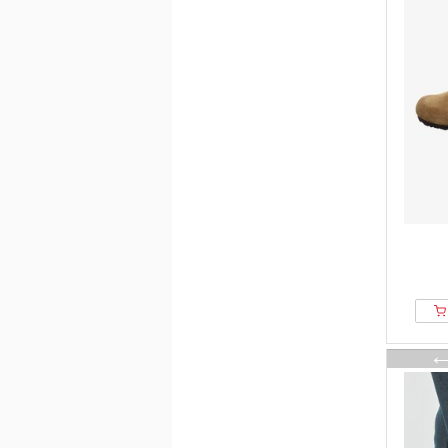
Palado by Sila Sahin
Palladium
Pavement
PIECE OF MIND
Pier One
Plakton
Priority
Pull&Bear
Raid
Regatta
Remonte-dorndorf
Rieker
ROHDE
RYŁKO
SACHA
Salomon Sportstyle
Scholl
Shabbies Amsterdam