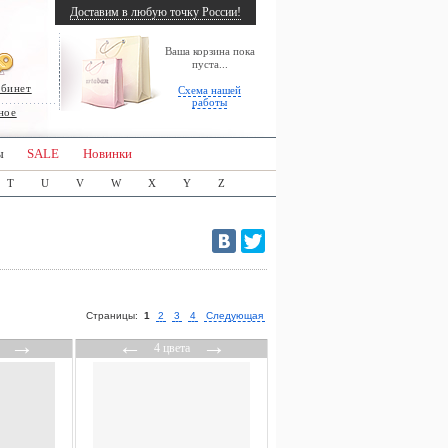
Доставим в любую точку России!
Ваша корзина пока
пуста...
абинет
Схема нашей
работы
ное
ы
SALE
Новинки
T
U
V
W
X
Y
Z
Страницы:
1
2
3
4
Следующая
→
←
→
4 цвета