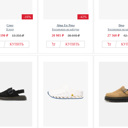
-16%
-42%
Crocs
Alma En Pena
Desa
Клоги
Босоножки на каблуке
Босоножки на к
 190 ₽
13 355 ₽
20 905 ₽
36 040 ₽
27 560 ₽
42 
КУПИТЬ
КУПИТЬ
КУ