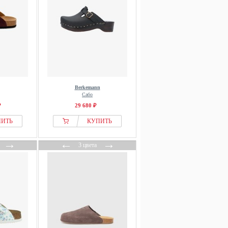
Berkemann
Сабо
₽
29 680 ₽
ПИТЬ
КУПИТЬ
→
←
→
3 цвета