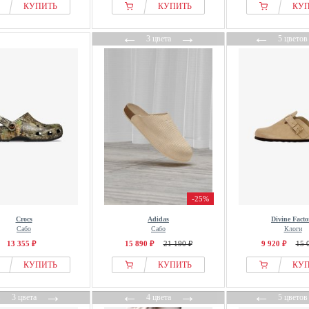
КУПИТЬ
КУПИТЬ
КУ
←
→
←
3 цвета
5 цветов
-25%
Crocs
Adidas
Divine Facto
Сабо
Сабо
Клоги
13 355 ₽
15 890 ₽
21 190 ₽
9 920 ₽
15 
КУПИТЬ
КУПИТЬ
КУ
←
→
←
→
←
3 цвета
4 цвета
5 цветов