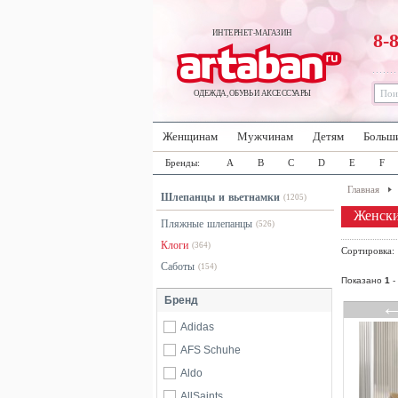
ИНТЕРНЕТ-МАГАЗИН
8-
ОДЕЖДА, ОБУВЬ И АКСЕССУАРЫ
Женщинам
Мужчинам
Детям
Больш
Бренды:
A
B
C
D
E
F
Главная
Шлепанцы и вьетнамки
(1205)
Женски
Пляжные шлепанцы
(526)
Клоги
(364)
Сортировка
Саботы
(154)
Показано
1
-
Бренд
Adidas
AFS Schuhe
Aldo
AllSaints