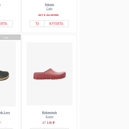
s
Yokono
Сабо
нет в наличии
ПИТЬ
КУПИТЬ
→
th Love
Birkenstock
Клоги
₽
17 120 ₽