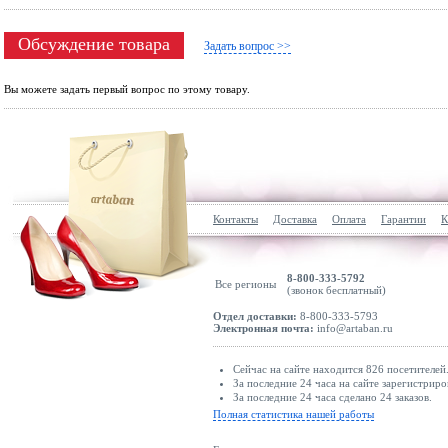
Обсуждение товара
Задать вопрос >>
Вы можете задать первый вопрос по этому товару.
Контакты
Доставка
Оплата
Гарантии
К
8-800-333-5792
Все регионы
(звонок бесплатный)
Отдел доставки:
8-800-333-5793
Электронная почта:
info@artaban.ru
Сейчас на сайте находится 826 посетителей
За последние 24 часа на сайте зарегистриро
За последние 24 часа сделано 24 заказов.
Полная статистика нашей работы