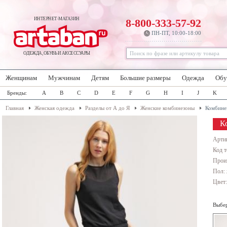
ИНТЕРНЕТ-МАГАЗИН
8-800-333-57-92
ПН-ПТ, 10:00-18:00
ОДЕЖДА, ОБУВЬ И АКСЕССУАРЫ
Женщинам
Мужчинам
Детям
Большие размеры
Одежда
Обу
Бренды:
A
B
C
D
E
F
G
H
I
J
K
Главная
Женская одежда
Разделы от А до Я
Женские комбинезоны
Комбине
К
Арти
Код т
Прои
Пол:
Цвет
Выбер