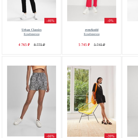
-46%
-0%
Urban Classics
even&odd
Комбинезон
Комбинезон
4 765 ₽
8 775 ₽
5 745 ₽
5 745 ₽
-66%
-39%