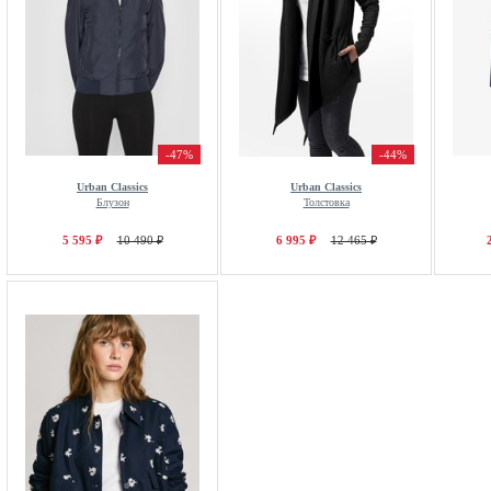
-47%
-44%
Urban Classics
Urban Classics
Блузон
Толстовка
5 595 ₽
10 490 ₽
6 995 ₽
12 465 ₽