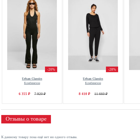
-20%
-28%
Urban Classics
Urban Classics
Комбинезон
Комбинезон
6 355 ₽
7 920 ₽
8 410 ₽
11 660 ₽
Отзывы о товаре
К данному товару пока ещё нет ни одного отзыва.