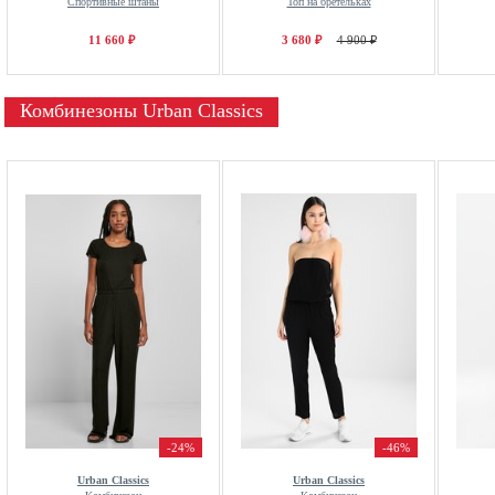
Спортивные штаны
Топ на бретельках
11 660 ₽
3 680 ₽
4 900 ₽
Комбинезоны Urban Classics
-24%
-46%
Urban Classics
Urban Classics