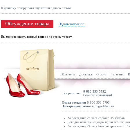
К данному товару пока ещё нет ни одного отзыва.
Обсуждение товара
Задать вопрос >>
Вы можете задать первый вопрос по этому товару.
Контакты
Доставка
Оплата
Гарантии
К
8-800-333-5792
Все регионы
(звонок бесплатный)
Отдел доставки:
8-800-333-5793
Электронная почта:
info@artaban.ru
За последние 24 часа сделано 45 заказов.
Сегодня наши менеджеры приняли 0 звонков
За последние 24 часа было отправлено 102 