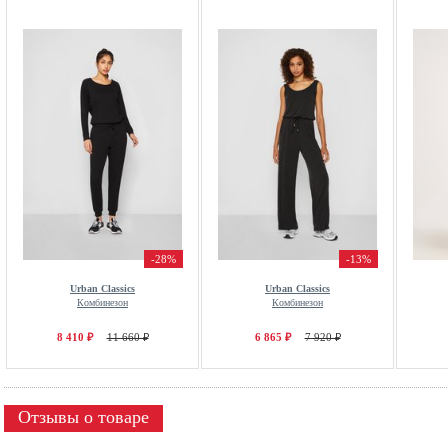
-28%
-13%
Urban Classics
Urban Classics
Комбинезон
Комбинезон
8 410 ₽
11 660 ₽
6 865 ₽
7 920 ₽
Отзывы о товаре