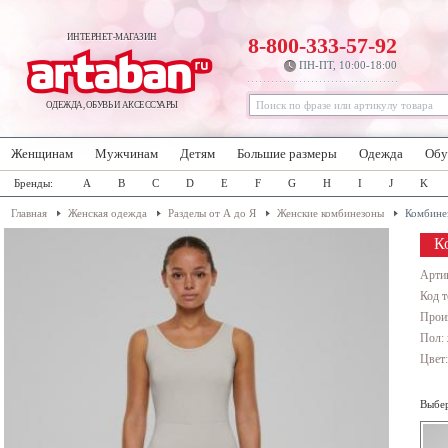
ИНТЕРНЕТ-МАГАЗИН
8-800-333-57-92
ПН-ПТ, 10:00-18:00
ОДЕЖДА, ОБУВЬ И АКСЕССУАРЫ
Женщинам
Мужчинам
Детям
Большие размеры
Одежда
Обу
Бренды:
A
B
C
D
E
F
G
H
I
J
K
Главная
Женская одежда
Разделы от А до Я
Женские комбинезоны
Комбине
К
Арти
Код т
Прои
Пол:
Цвет
Выбер