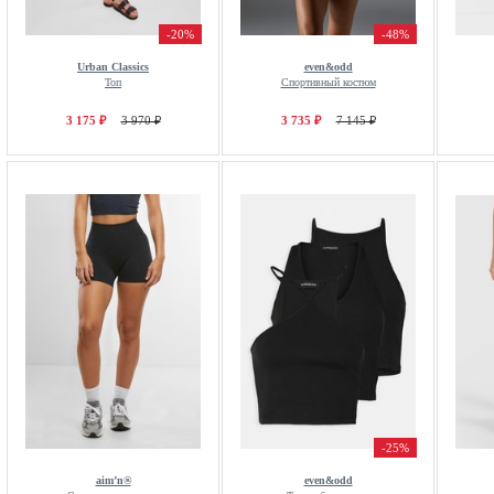
-20%
-48%
Urban Classics
even&odd
Топ
Спортивный костюм
3 175 ₽
3 970 ₽
3 735 ₽
7 145 ₽
-25%
aim’n®
even&odd