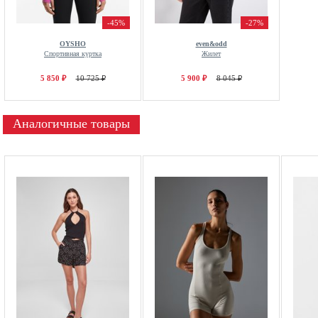
-45%
-27%
OYSHO
even&odd
Спортивная куртка
Жилет
5 850 ₽
10 725 ₽
5 900 ₽
8 045 ₽
Аналогичные товары