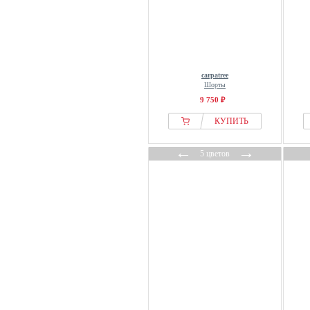
carpatree
Шорты
9 750 ₽
КУПИТЬ
←
→
5 цветов