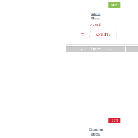
NEW
Adidas
Шорты
12 230 ₽
КУПИТЬ
←
→
3 цвета
-38%
Champion
Шорты