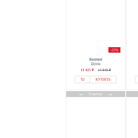
-23%
Rossignol
Шорты
11 425 ₽
14 840 ₽
КУПИТЬ
←
→
6 цветов