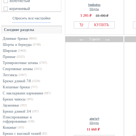
Culture
золотистый
Smilodox
Dangerous DNGRS
коричневый
Шорты
5 295 ₽
10 490 ₽
Denim Factory
красный
Сбросить все настройки
Dynafit
оранжевый
КУПИТЬ
Соседние разделы
Ed Hardy
розовый
←
→
Длинные брюки
(8842)
3 цвета
ellesse
серебристый
Шорты и бермуды
(5740)
Emporio Armani
серый
Широкие
(5463)
even&odd
синий
Прямые
(5322)
Тренировочные штаны
Fabletics
(2707)
фиолетовый
Спортивные штаны
(2621)
Falke
хаки
Леггинсы
(2467)
FELICIOUS
черный
Брюки длиной 7/8
(2220)
Клешеные брюки
Fila
(757)
С накладными карманами
(687)
French Connection
Брюки чиносы
(305)
Friends Like These
Зауженные
(202)
From Germany With Love
Брюки длиной 3/4
(197)
Плиссированные и
GANT
aim’n®
гофрированные
(130)
Шорты
Golds Gym
Кожаные
(103)
11 660 ₽
Брюки с высокой талией
(82)
Gorilla Wear