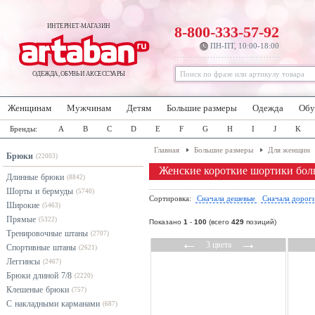
ИНТЕРНЕТ-МАГАЗИН
8-800-333-57-92
ПН-ПТ, 10:00-18:00
ОДЕЖДА, ОБУВЬ И АКСЕССУАРЫ
Женщинам
Мужчинам
Детям
Большие размеры
Одежда
Обу
Бренды:
A
B
C
D
E
F
G
H
I
J
K
Главная
Большие размеры
Для женщин
Брюки
(22003)
Женские короткие шортики бол
Длинные брюки
(8842)
Шорты и бермуды
(5740)
Сортировка:
Сначала дешевые
Сначала дорог
Широкие
(5463)
Прямые
(5322)
Показано
1
-
100
(всего
429
позиций)
Тренировочные штаны
(2707)
←
→
3 цвета
Спортивные штаны
(2621)
Леггинсы
(2467)
Брюки длиной 7/8
(2220)
Клешеные брюки
(757)
С накладными карманами
(687)