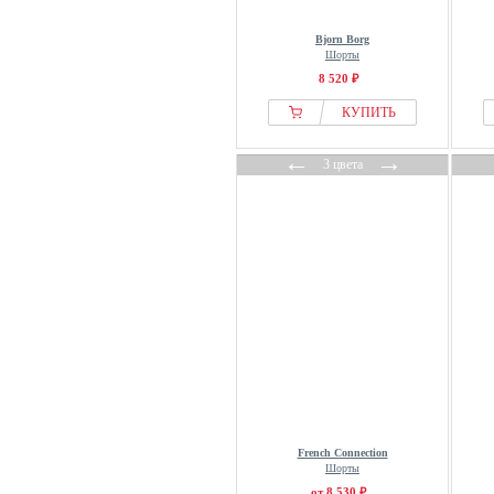
Bjorn Borg
Шорты
8 520 ₽
КУПИТЬ
←
→
3 цвета
French Connection
Шорты
от 8 530 ₽