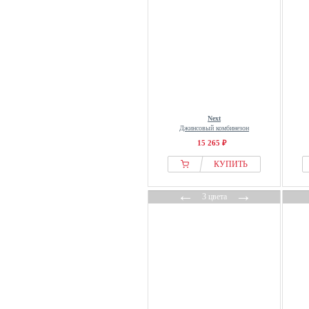
Marie Lund
MELA
Next
Nike
normani
Odlo
OH APRIL
Next
Джинсовый комбинезон
ON
15 265 ₽
ONeill
КУПИТЬ
Only
ONLY CARMAKOMA
←
→
3 цвета
OSIA
OW COLLECTION
OXXO
OYSHO
Pegador
Pepe Jeans