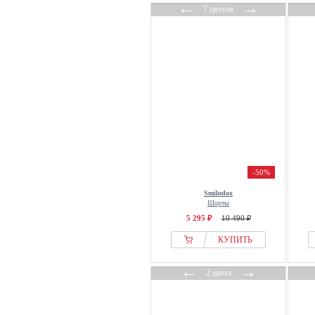
←
→
7 цветов
-50%
Smilodox
Шорты
5 295 ₽
10 490 ₽
КУПИТЬ
←
→
2 цвета