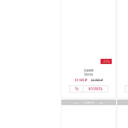
Karl Lagerfeld
Kempa
LA MANIA
Lacoste
Lanius
Lascana
Les Lunes
Liberté Essentiel
-21%
LIPSY
Lacoste
LOAVIES
Шорты
LolaLiza
13 345 ₽
16 960 ₽
Lonsdale
КУПИТЬ
lululemon
←
→
LYKKELAND ateliér
2 цвета
Mango
Marc Ellis
Marc OPolo