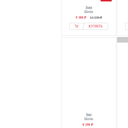
Smilodox
Twist
Шорты
SNOCKS
9 380 ₽
12 230 ₽
Sofie Schnoor
КУПИТЬ
Spieth & Wensky
SQUATPROOF
STAND STUDIO
Stradivarius
Stronger
SugarShape
Sundek
Superdry & Co
Surf Inc.
Sweaty Betty
Tezenis
The North Face
Next
THE SET
Шорты
8 290 ₽
Threadbare