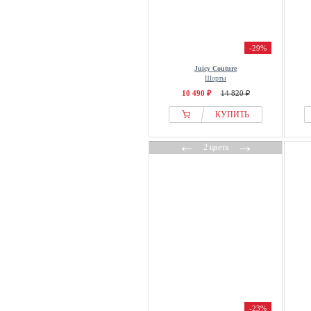
Picture Organic Clothing
Pieces
Pip Studio
-29%
Protest
Juicy Couture
Pull&Bear
Шорты
Puma
10 490 ₽
14 820 ₽
Red Bull Racing x Pepe Jeans
КУПИТЬ
Reebok
←
→
Regatta
2 цвета
Reiss
rethinkit studios
Rich & Royal
Rocawear
Rossignol
Roxy
S.oliver
Saint Tropez
Self.
-23%