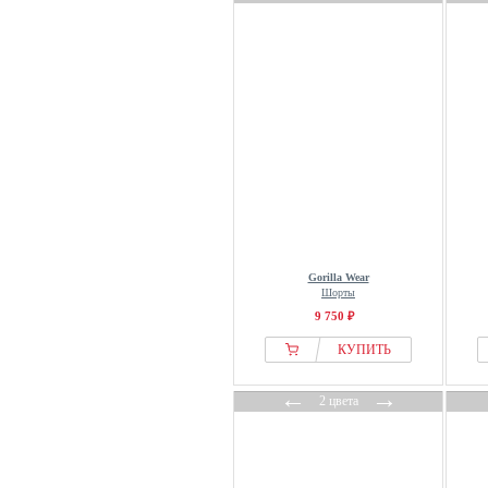
Gorilla Wear
Шорты
9 750 ₽
КУПИТЬ
←
→
2 цвета