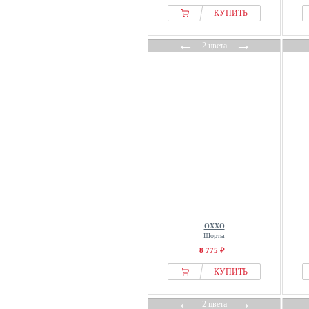
Tommy Hilfiger
КУПИТЬ
Twist
←
→
2 цвета
Under Armour
Urban Classics
Vila
Vivance
WRSTBHVR
Yours Clothing
OXXO
Шорты
8 775 ₽
КУПИТЬ
←
→
2 цвета