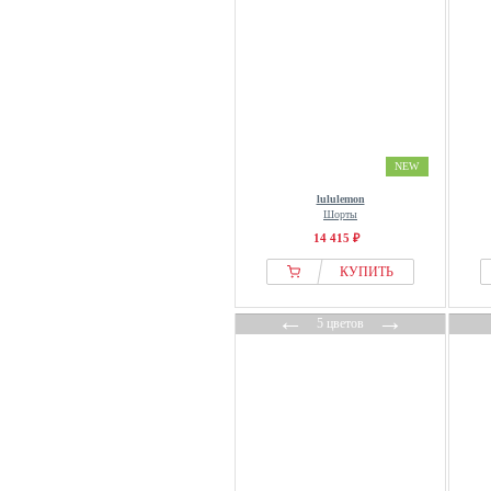
NEW
lululemon
Шорты
14 415 ₽
КУПИТЬ
←
→
5 цветов