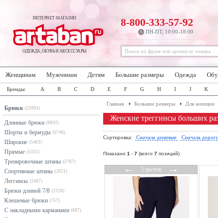
ИНТЕРНЕТ-МАГАЗИН
8-800-333-57-92
ПН-ПТ, 10:00-18:00
ОДЕЖДА, ОБУВЬ И АКСЕССУАРЫ
Женщинам
Мужчинам
Детям
Большие размеры
Одежда
Обу
Бренды:
A
B
C
D
E
F
G
H
I
J
K
Главная
Большие размеры
Для женщин
Брюки
(22003)
Женские треггинсы больших ра
Длинные брюки
(8842)
Шорты и бермуды
(5740)
Сортировка:
Сначала дешевые
Сначала дорог
Широкие
(5463)
Прямые
(5322)
Показано
1
-
7
(всего
7
позиций)
Тренировочные штаны
(2707)
←
→
5 цветов
Спортивные штаны
(2621)
Леггинсы
(2467)
Брюки длиной 7/8
(2220)
Клешеные брюки
(757)
С накладными карманами
(687)