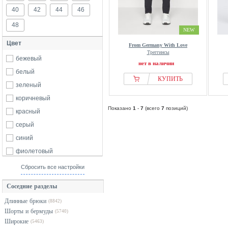
40
42
44
46
48
NEW
Цвет
From Germany With Love
Треггинсы
бежевый
нет в наличии
белый
КУПИТЬ
зеленый
коричневый
Показано
1
-
7
(всего
7
позиций)
красный
серый
синий
фиолетовый
черный
Сбросить все настройки
Соседние разделы
Длинные брюки
(8842)
Шорты и бермуды
(5740)
Широкие
(5463)