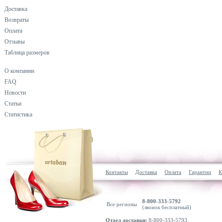
Доставка
Возвраты
Оплата
Отзывы
Таблица размеров
О компании
FAQ
Новости
Статьи
Статистика
Контакты
Доставка
Оплата
Гарантии
К
8-800-333-5792
Все регионы
(звонок бесплатный)
Отдел доставки:
8-800-333-5793