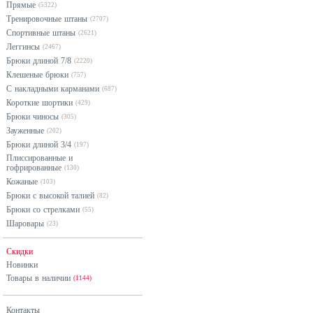
Прямые
(5322)
Тренировочные штаны
(2707)
Спортивные штаны
(2621)
Леггинсы
(2467)
Брюки длиной 7/8
(2220)
Клешеные брюки
(757)
С накладными карманами
(687)
Короткие шортики
(429)
Брюки чиносы
(305)
Зауженные
(202)
Брюки длиной 3/4
(197)
Плиссированные и
гофрированные
(130)
Кожаные
(103)
Брюки с высокой талией
(82)
Брюки со стрелками
(55)
Шаровары
(23)
Скидки
Новинки
Товары в наличии
(1144)
Контакты