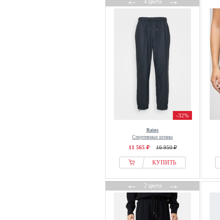
←
→
4 цвета
Marc Cain
Marc Ellis
Marc Jacobs
Marc OPolo
Marc OPolo DENIM
Margo collection
Marie Lund
Marimekko
Marks & Spencer
-32%
Masai
Rains
Max Mara
Спортивные штаны
MBYM
11 565 ₽
16 950 ₽
MELA
КУПИТЬ
Mexx
←
→
Miamoda
2 цвета
Michael Kors
MINOTI