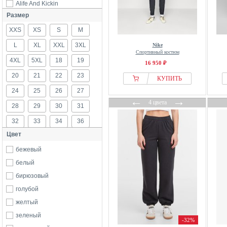
Alife And Kickin
Размер
Alpha Industries
XXS
America Today
XS
S
M
American Vintage
L
XL
XXL
3XL
Nike
Спортивный костюм
Angel Of Style
4XL
5XL
18
19
16 950 ₽
ANINE BING
20
21
22
23
КУПИТЬ
Anna Field
24
25
26
27
Another Cotton Lab
←
→
4 цвета
28
29
30
31
Apricot
32
33
34
36
ARKET
Цвет
ARKK Copenhagen
38
40
42
44
Armani Exchange
бежевый
46
48
50
52
Armedangels
белый
54
56
58
60
Asics
бирюзовый
62
64
76
80
ATHLECIA
голубой
84
88
92
96
B.ANGEL
желтый
100
104
108
б/р
B.Young
зеленый
-32%