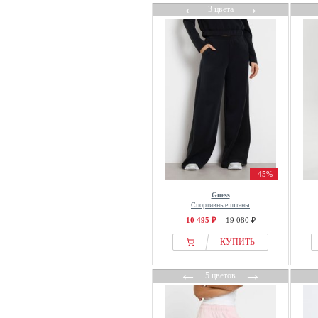
Red Bull Racing x Pepe Jeans
←
→
3 цвета
Reebok
Reiss
Résumé
Reternity
rethinkit studios
RevolutionRace
Rich & Royal
Rip Curl
Rocawear
-45%
Rocket Science
Guess
Röhnisch
Спортивные штаны
10 495 ₽
19 080 ₽
Rossignol
Roxy
КУПИТЬ
Rukka
←
→
5 цветов
S.oliver
Saint Tropez
Salsa Jeans