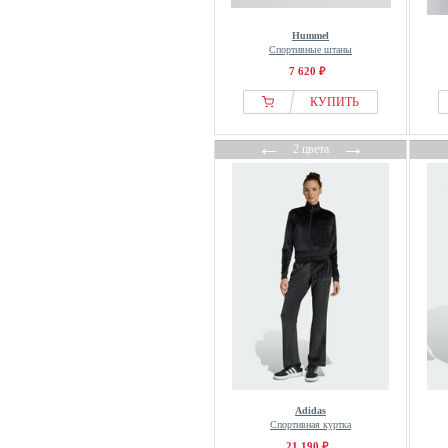
Lacoste
Hummel
lala Berlin
Спортивные штаны
Lanius
7 620 ₽
Lascana
КУПИТЬ
Laura Ashley
←
→
Le Temps Des Cerises
2 цвета
lemoniade
Les Lunes
Levete Room
Liberté Essentiel
LIPSY
Liu Jo
LOAVIES
LOLA CASADEMUNT
LolaLiza
Lollys Laundry
Adidas
Спортивная куртка
Long Tall Sally
21 190 ₽