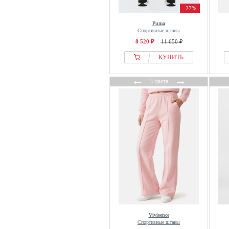
OMBRE
-27%
ON
Puma
Спортивные штаны
ONeill
8 520 ₽
11 650 ₽
Only
КУПИТЬ
ONLY CARMAKOMA
OPUS
←
→
3 цвета
OSIA
OVS
OW COLLECTION
OXMO
OXXO
OYSHO
PALM ANGELS
PANGAIA
Patagonia
Peak Performance
Vivisence
Peanuts
Спортивные штаны