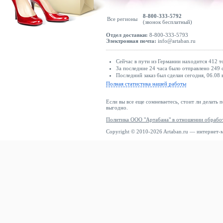
Soyaconcept
8-800-333-5792
Все регионы
Starter
(звонок бесплатный)
Stieglitz
Отдел доставки:
8-800-333-5793
Электронная почта:
info@artaban.ru
Stooker Women
Stradivarius
Сейчас в пути из Германии находится 412 т
За последние 24 часа было отправлено 249 
Street One
Последний заказ был сделан сегодня, 06.08 
Полная статистика нашей работы
Stronger
Studio Untold
Если вы все еще сомневаетесь, стоит ли делать 
выгодно.
Style Republic
Политика ООО "Артабана" в отношении обрабо
Sundek
Copyright © 2010-2026 Artaban.ru — интернет-
Superdry & Co
Surf Inc.
Sweaty Betty
Swedemount
Tamaris
TATUUM
Ted Baker