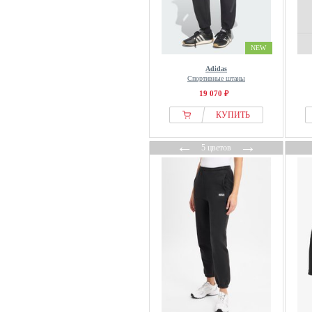
Deha
Denim Factory
Diesel
NEW
DKNY
Adidas
Drykorn
Спортивные штаны
DSQUARED2
19 070 ₽
Ed Hardy
КУПИТЬ
EDITED
←
→
Elara
5 цветов
Elbsand
Elena Miro
ELHO
Elias Rumelis
ellesse
Ellos Collection
Emporio Armani
ENDURANCE
ESOTIQ