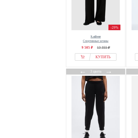
Next
Nike
Nike Golf
-29%
NO NAME
S.oliver
Noisy May
Спортивные штаны
Noppies
9 505 ₽
13 355 ₽
North Bend
КУПИТЬ
North Sails
←
→
NÜ Denmark
3 цвета
NÜMPH
Nur Die
Obey Clothing
Odlo
OFF-WHITE
OH APRIL
OLSEN
Oltre