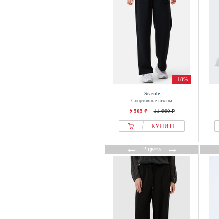
Mira Paris
Missoni
Mister Tee
Mizuno
MM by MaxMara
MM6 Maison Margiela
Modanisa
-18%
modström
Seaside
Спортивные штаны
Mos Mosh
9 505 ₽
11 660 ₽
Moschino
КУПИТЬ
moshi moshi mind
Motivi
←
→
2 цвета
MSCH COPENHAGEN
Multiply Apparel
NAOKO
Navigazione
New Era
New Look