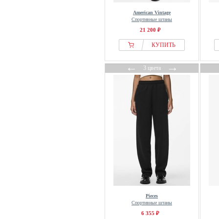
ESTRO
American Vintage
Спортивные штаны
Evans
21 200 ₽
even&odd
КУПИТЬ
Fabienne Chapot
Fabletics
←
→
3 цвета
Falconeri
Falke
FatFace
FAVELA
FELICIOUS
Fila
Filippa K
Fiorella Rubino
FP Movement
Fransa
Pieces
Fred Perry
Спортивные штаны
6 355 ₽
Freddy