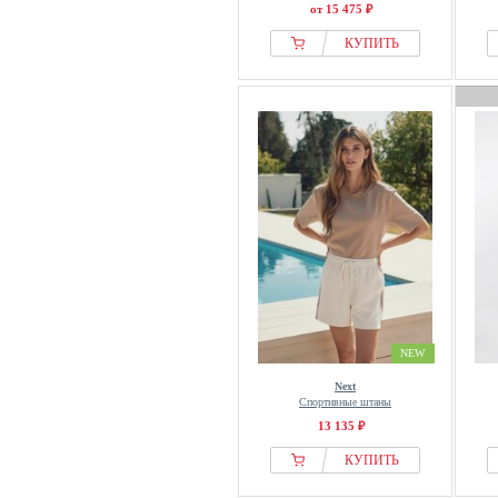
Pegador
от 15 475 ₽
Picture Organic Clothing
КУПИТЬ
Pieces
Pip Studio
Pixie Girl
Pont Neuf
Princess Goes Hollywood
Prohibited
Project X Paris
Protest
Pull&Bear
Puma
NEW
Quiksilver
Raffaello Rossi
Next
Спортивные штаны
rag & bone
13 135 ₽
Rains
КУПИТЬ
Re:Covered