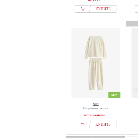
Lonsdale
КУПИТЬ
Lotto
Love & Roses
Love Copenhagen
Luin Living
Luisa Spagnoli
Luisa Viola
lululemon
M&Co
MAC
Madeleine
Mads Nørgaard
NEW
MAERZ Muenchen
Next
Mama.licious
Спортивная куртка
нет в наличии
Mango
Marat
КУПИТЬ
Marc Aurel