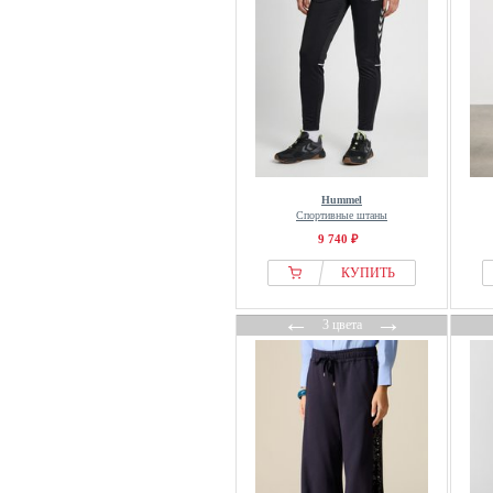
Iriedaily
ITS MAY
Ivy Copenhagen
J.lindeberg
J.LINDEBERG Sports
Jaded London
Jako
Hummel
jbs
Спортивные штаны
JDY
9 740 ₽
Jette
КУПИТЬ
Jimmy Key
←
→
JJXX
3 цвета
Jockey
Johnny Urban
JoJo Maman Bébé
JOOP! JEANS
Jordan
Joules