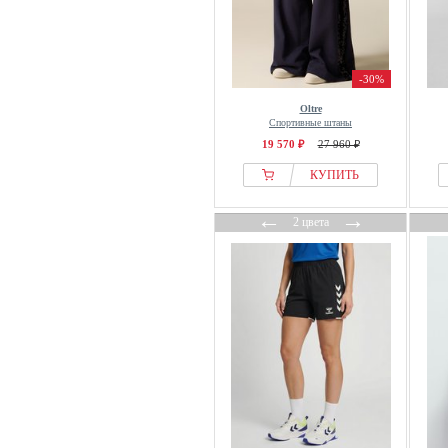
Juicy Couture
Just Cavalli
Just Rhyse
-30%
K-swiss
Oltre
Спортивные штаны
K-WAY
19 570 ₽
27 960 ₽
Kaffe
КУПИТЬ
Kangaroos
Kappa
←
→
2 цвета
Karen By Simonsen
Karl Kani
Karl Lagerfeld
kay/day
Kempa
Kleinigkeit
KOROSHI
Koton
LA MANIA