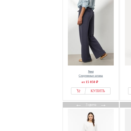
Carlheim
CARLO COLUCCI
carpatree
CARS JEANS
Cartoon
Casall
Caspara
Cecil
Cellbes of Sweden
Next
CESARE GASPARI
Спортивные штаны
Champion
от 15 050 ₽
Chiemsee
КУПИТЬ
CHINTI & PARKER
←
→
Cipo & Baxx
3 цвета
CITIZENS OF HUMANITY
Classic Basics
Closed