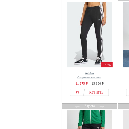
Hanro
Harmont & Blaine
HECHTER PARIS
Hessnatur
HEYANNO
Hollister Co.
Honesty Rules
House of Sunny
HUF
-27%
Hummel
Adidas
Спортивные штаны
HYPEDROP
11 675 ₽
15 890 ₽
ICANIWILL
КУПИТЬ
Icebreaker
Icecream
←
→
2 цвета
Ichi
iets frans...
Inwear