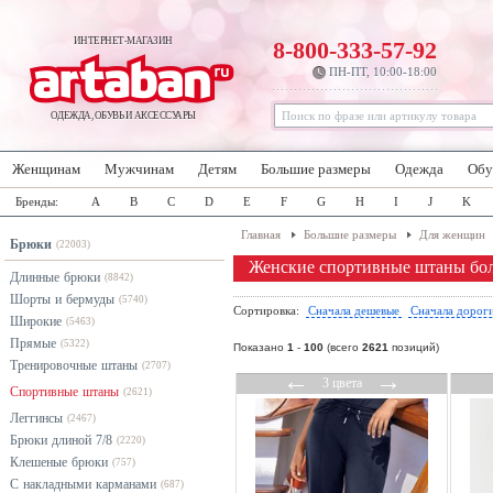
ИНТЕРНЕТ-МАГАЗИН
8-800-333-57-92
ПН-ПТ, 10:00-18:00
ОДЕЖДА, ОБУВЬ И АКСЕССУАРЫ
Женщинам
Мужчинам
Детям
Большие размеры
Одежда
Обу
Бренды:
A
B
C
D
E
F
G
H
I
J
K
Главная
Большие размеры
Для женщин
Брюки
(22003)
Женские спортивные штаны бо
Длинные брюки
(8842)
Шорты и бермуды
(5740)
Сортировка:
Сначала дешевые
Сначала дорог
Широкие
(5463)
Прямые
(5322)
Показано
1
-
100
(всего
2621
позиций)
Тренировочные штаны
(2707)
←
→
3 цвета
Спортивные штаны
(2621)
Леггинсы
(2467)
Брюки длиной 7/8
(2220)
Клешеные брюки
(757)
С накладными карманами
(687)