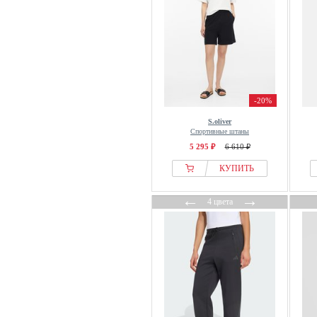
Cloud 5ive
Cocouture
Colmar
colourful rebel
COMMA
Cool Mama
-20%
Copenhagen Cartel
S.oliver
Спортивные штаны
Copenhagen Studios
5 295 ₽
6 610 ₽
Coster Copenhagen
КУПИТЬ
Cream
Culture
←
→
4 цвета
Cupshe
Damart
Dangerous DNGRS
DAY BIRGER ET MIKKELSEN
Dea Kudibal
DEF