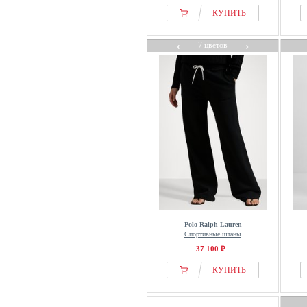
French Connection
КУПИТЬ
Friends Like These
←
→
7 цветов
FROM FUTURE
From Germany With Love
GANT
GAP
Garcia
Gestuz
Gina Tricot
Girlfriend Collective
GOBI Cashmere
Good For Nothing
Gorilla Wear
Polo Ralph Lauren
Спортивные штаны
Guess
37 100 ₽
H.I.S
КУПИТЬ
HALO
Han Kjøbenhavn