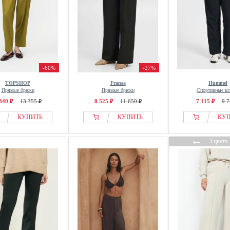
-60%
-27%
TOPSHOP
Fransa
Hummel
Прямые брюки
Прямые брюки
Спортивные ш
340 ₽
13 355 ₽
8 525 ₽
11 650 ₽
7 115 ₽
9 7
КУПИТЬ
КУПИТЬ
КУ
←
3 цвета