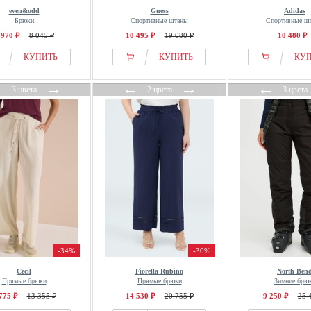
even&odd
Guess
Adidas
Брюки
Спортивные штаны
Спортивные ш
 970 ₽
8 045 ₽
10 495 ₽
19 080 ₽
10 480 ₽
КУПИТЬ
КУПИТЬ
КУ
←
→
←
→
←
3 цвета
2 цвета
3 цвета
-34%
-30%
Cecil
Fiorella Rubino
North Ben
Прямые брюки
Прямые брюки
Зимние брю
775 ₽
13 355 ₽
14 530 ₽
20 755 ₽
9 250 ₽
25 