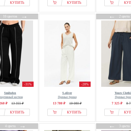
КУПИТЬ
КУПИТЬ
КУ
←
→
←
16 цветов
2 цвета
-31%
-28%
Smilodox
S.oliver
Yours Cloth
портивный костюм
Прямые брюки
Прямые брю
260 ₽
13 355 ₽
13 780 ₽
19 080 ₽
7 325 ₽
8 7
КУПИТЬ
КУПИТЬ
КУ
←
→
←
4 цвета
3 цвета