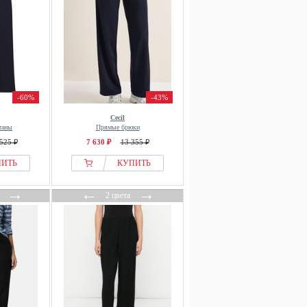
-60%
-43%
Cecil
таны
Прямые брюки
525 ₽
7 630 ₽
13 355 ₽
ПИТЬ
КУПИТЬ
→
←
→
2 цвета