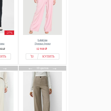
-27%
LolaLiza
таны
Прямые брюки
40 ₽
12 910 ₽
ПИТЬ
КУПИТЬ
→
←
→
10 цветов