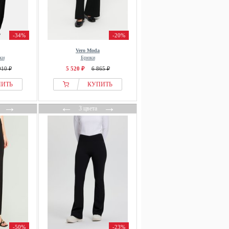
-34%
-20%
Vero Moda
ки
Брюки
910 ₽
5 520 ₽
6 865 ₽
ПИТЬ
КУПИТЬ
→
←
→
3 цвета
-50%
-23%