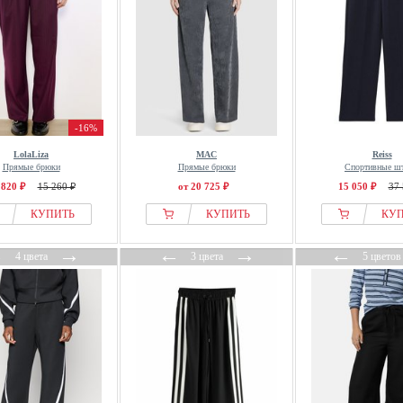
-16%
LolaLiza
MAC
Reiss
Прямые брюки
Прямые брюки
Спортивные ш
 820 ₽
15 260 ₽
от 20 725 ₽
15 050 ₽
37 
КУПИТЬ
КУПИТЬ
КУ
←
→
←
→
←
4 цвета
3 цвета
5 цветов