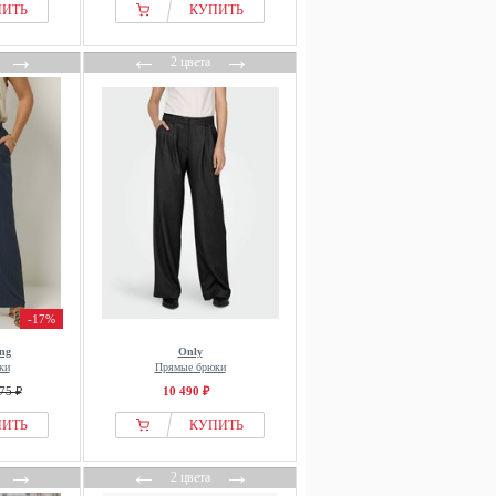
ПИТЬ
КУПИТЬ
→
←
→
2 цвета
-17%
ing
Only
ки
Прямые брюки
75 ₽
10 490 ₽
ПИТЬ
КУПИТЬ
→
←
→
2 цвета