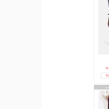
Blue Seven
blue shadow
Bobo Choses
Bogner
BonA Parte
Born Living Yoga
BOSS
Brandit
Brave Soul
BRAX
Breal
11
Brooks Brothers
Brownie
Bruuns Bazaar
Bubbleroom
Buffalo
Bugatti