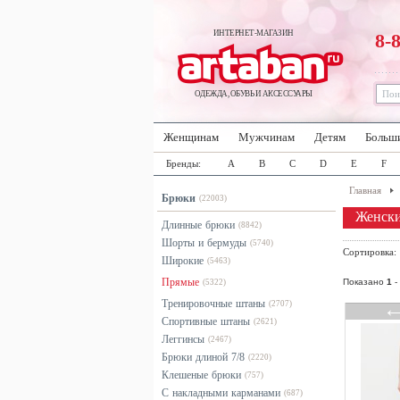
ИНТЕРНЕТ-МАГАЗИН
8-
ОДЕЖДА, ОБУВЬ И АКСЕССУАРЫ
Женщинам
Мужчинам
Детям
Больш
Бренды:
A
B
C
D
E
F
Главная
Брюки
(22003)
Женски
Длинные брюки
(8842)
Шорты и бермуды
(5740)
Сортировка
Широкие
(5463)
Прямые
Показано
1
-
(5322)
Тренировочные штаны
(2707)
Спортивные штаны
(2621)
Леггинсы
(2467)
Брюки длиной 7/8
(2220)
Клешеные брюки
(757)
С накладными карманами
(687)