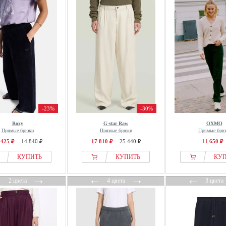
-23%
-30%
Roxy
G-star Raw
OXMO
Прямые брюки
Прямые брюки
Прямые брю
 425 ₽
14 840 ₽
17 810 ₽
25 440 ₽
11 650 ₽
КУПИТЬ
КУПИТЬ
КУ
←
→
←
→
←
2 цвета
4 цвета
3 цвета