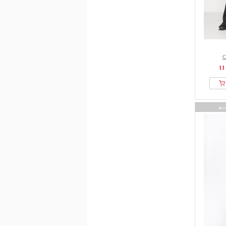
Cecil
Cellbes of Sweden
Champion
Cherry Koko
Chiemsee
С
CHINTI & PARKER
11
Cinq à Sept
Cipo & Baxx
CITIZENS OF HUMANITY
Classic Basics
Closed
Cloud 5ive
Cocouture
colourful rebel
COMMA
Cool Mama
Copenhagen Muse
Copenhagen Studios