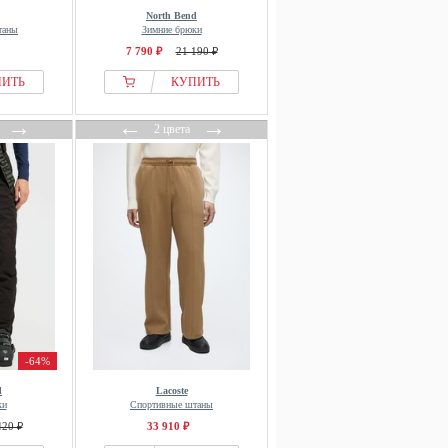
North Bend
таны
Зимние брюки
7 790 ₽
21 190 ₽
ПИТЬ
КУПИТЬ
→
←
→
2 цвета
-64%
d
Lacoste
ки
Спортивные штаны
420 ₽
33 910 ₽