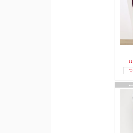
BY IC
By Malene Birger
Cache Cache
Cache Coeur
Calliope
Calvin Klein
CALZEDONIA
CAMBIO
12
Camel Active
Camomilla Italia
CAMPERLAB
Carhartt WIP
Caroll
carpatree
CARS JEANS
Cartoon
Caspara