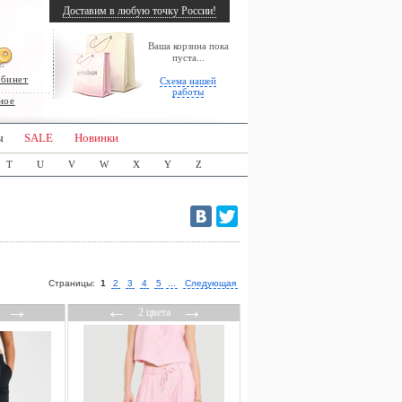
Доставим в любую точку России!
Ваша корзина пока
пуста...
абинет
Схема нашей
работы
ное
ы
SALE
Новинки
T
U
V
W
X
Y
Z
Страницы:
1
2
3
4
5
...
Следующая
→
←
→
2 цвета