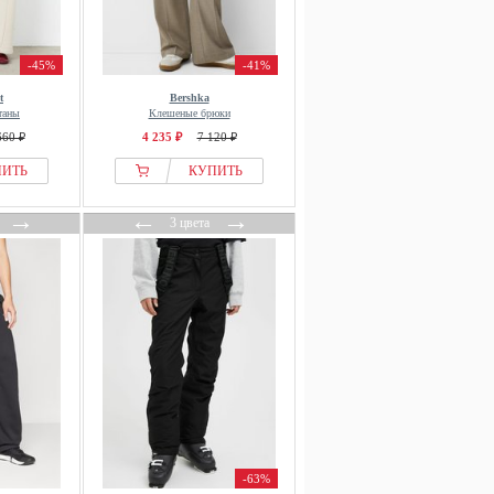
-45%
-41%
t
Bershka
таны
Клешеные брюки
660 ₽
4 235 ₽
7 120 ₽
ПИТЬ
КУПИТЬ
→
←
→
3 цвета
-63%