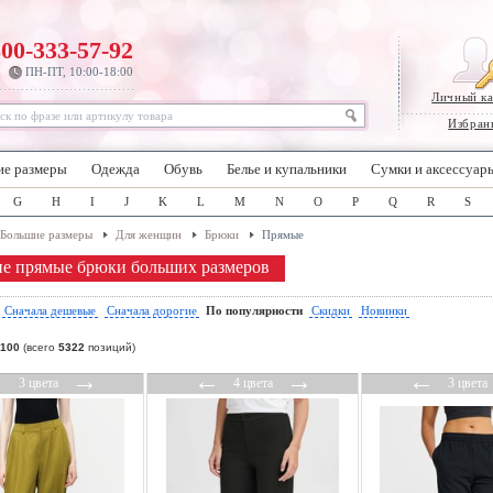
800-333-57-92
ПН-ПТ, 10:00-18:00
Личный к
Избран
ие размеры
Одежда
Обувь
Белье и купальники
Сумки и аксессуар
G
H
I
J
K
L
M
N
O
P
Q
R
S
Большие размеры
Для женщин
Брюки
Прямые
е прямые брюки больших размеров
:
Сначала дешевые
Сначала дорогие
По популярности
Скидки
Новинки
100
(всего
5322
позиций)
←
→
←
→
←
3 цвета
4 цвета
3 цвета