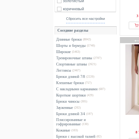
134
Anna Field
140
146
152
золотистый
Another Cotton Lab
коричневый
158
б/р
3
Antik Batik
красный
Сбросить все настройки
Antoine et Lili
оранжевый
Соседние разделы
Apart
разноцветный
Длинные брюки
(8842)
Apricot
розовый
Шорты и бермуды
(5740)
ARKET
серебристый
Широкие
(5463)
ARKK Copenhagen
серый
Тренировочные штаны
(2707)
Спортивные штаны
Armani Exchange
(2621)
синий
Леггинсы
(2467)
Armedangels
фиолетовый
Брюки длиной 7/8
(2220)
ASPESI
хаки
Клешеные брюки
(757)
С накладными карманами
ATHLECIA
черный
(687)
Короткие шортики
(429)
Attesa Maternity
Брюки чиносы
(305)
Aware
Зауженные
(202)
B.ANGEL
Брюки длиной 3/4
(197)
Плиссированные и
B.Young
гофрированные
(130)
BALL
Кожаные
(103)
8 
Брюки с высокой талией
(82)
Balmohk