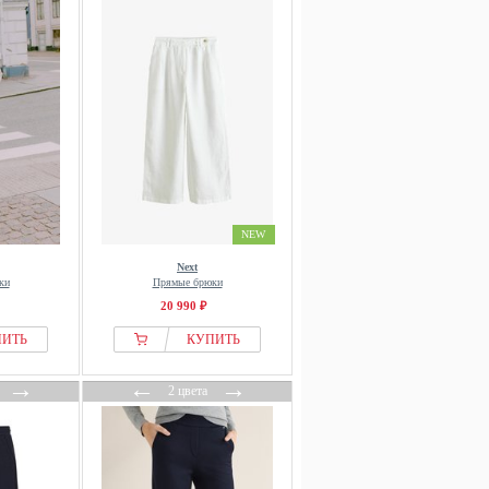
NEW
Next
ки
Прямые брюки
20 990 ₽
ПИТЬ
КУПИТЬ
→
←
→
2 цвета