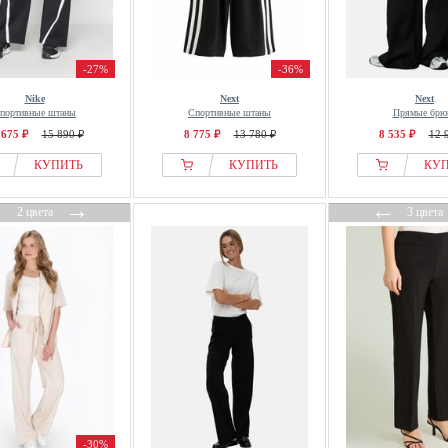
-27%
-36%
Nike
Next
Next
портивные штаны
Спортивные штаны
Прямые брю
 675 ₽
15 890 ₽
8 775 ₽
13 780 ₽
8 535 ₽
12 
КУПИТЬ
КУПИТЬ
КУ
←
→
←
2 цвета
3 цвета
-30%