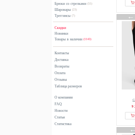
Брюки со стрелками
(55)
Barbour
Шаровары
(23)
Base Level
Треггинсы
(7)
BAUM UND PFERDGARTEN
Скидки
BDG Urban Outfitters
Новинки
Bench
Товары в наличии
(1143)
Benu
Контакты
Bershka
Доставка
Betty & Co
Возвраты
Betty Barclay
Оплата
BHOEM
Отзывы
Billabong
Таблица размеров
Bimba Y Lola
О компании
BITE Studios
С
FAQ
9 
Bitte Kai Rand
Новости
BIZUU
Статьи
Статистика
Bjorn Borg
Blue Fire