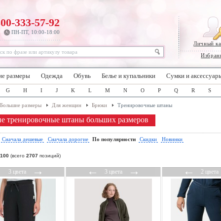
800-333-57-92
ПН-ПТ, 10:00-18:00
Личный к
Избран
ие размеры
Одежда
Обувь
Белье и купальники
Сумки и аксессуар
G
H
I
J
K
L
M
N
O
P
Q
R
S
Большие размеры
Для женщин
Брюки
Тренировочные штаны
е тренировочные штаны больших размеров
:
Сначала дешевые
Сначала дорогие
По популярности
Скидки
Новинки
100
(всего
2707
позиций)
←
→
←
→
←
3 цвета
3 цвета
2 цвета