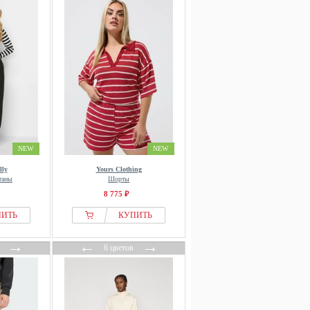
NEW
NEW
lly
Yours Clothing
таны
Шорты
8 775 ₽
ПИТЬ
КУПИТЬ
→
←
→
6 цветов