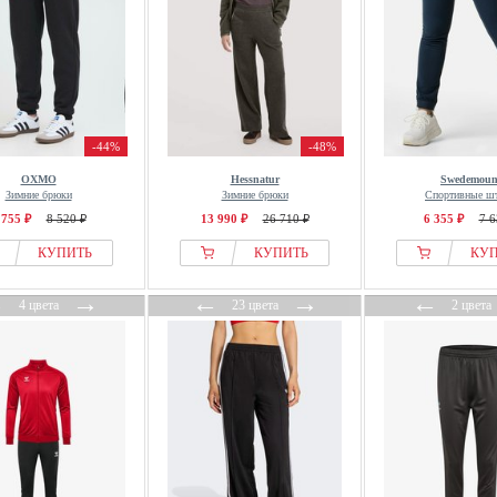
-44%
-48%
OXMO
Hessnatur
Swedemoun
Зимние брюки
Зимние брюки
Спортивные ш
 755 ₽
8 520 ₽
13 990 ₽
26 710 ₽
6 355 ₽
7 6
КУПИТЬ
КУПИТЬ
КУ
←
→
←
→
←
4 цвета
23 цвета
2 цвета