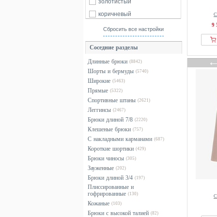
BALL
золотистый
Barrow
коричневый
С
9 
BAUM UND PFERDGARTEN
красный
Сбросить все настройки
BDG Urban Outfitters
оранжевый
Соседние разделы
Beach Time
разноцветный
Длинные брюки
(8842)
BELLEMERE
розовый
Шорты и бермуды
(5740)
Bench
серебристый
Широкие
(5463)
Bershka
серый
Прямые
(5322)
Спортивные штаны
Betty & Co
(2621)
синий
Леггинсы
(2467)
Betty Barclay
фиолетовый
Брюки длиной 7/8
(2220)
Billabong
хаки
Клешеные брюки
(757)
С накладными карманами
BIZUU
черный
(687)
Короткие шортики
(429)
Bjorn Borg
Брюки чиносы
(305)
Blue Seven
Зауженные
(202)
blue shadow
Брюки длиной 3/4
(197)
Плиссированные и
Bogner
гофрированные
(130)
С
BonA Parte
Кожаные
(103)
Брюки с высокой талией
(82)
Born Living Yoga