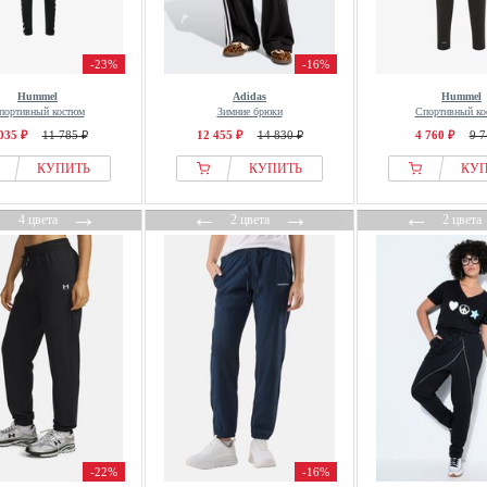
-23%
-16%
Hummel
Adidas
Hummel
портивный костюм
Зимние брюки
Спортивный ко
035 ₽
11 785 ₽
12 455 ₽
14 830 ₽
4 760 ₽
9 7
КУПИТЬ
КУПИТЬ
КУ
←
→
←
→
←
4 цвета
2 цвета
2 цвета
-22%
-16%