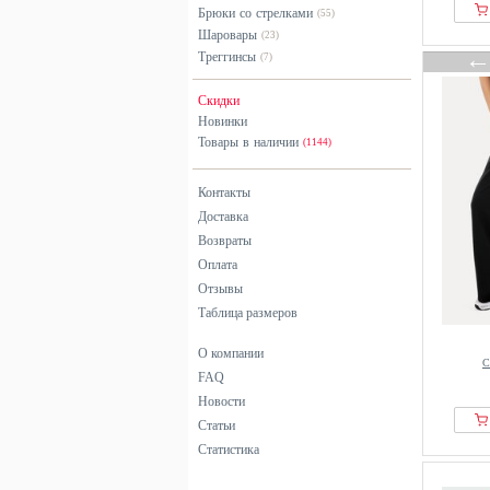
Брюки со стрелками
(55)
BOSS
Шаровары
(23)
Brave Soul
Треггинсы
(7)
BRAX
Скидки
Brooks
Новинки
Buffalo
Товары в наличии
(1144)
BY IC
Контакты
C&City
Доставка
Cache Cache
Возвраты
Cache Coeur
Оплата
Calida
Отзывы
Calliope
Таблица размеров
Calvin Klein
О компании
Camel Active
С
FAQ
CAMPERLAB
Новости
Cardio Bunny
Статьи
Статистика
Carhartt WIP
Carlheim