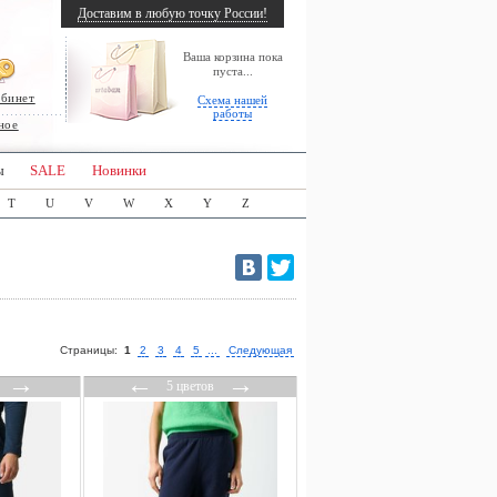
Доставим в любую точку России!
Ваша корзина пока
пуста...
абинет
Схема нашей
работы
ное
ы
SALE
Новинки
T
U
V
W
X
Y
Z
Страницы:
1
2
3
4
5
...
Следующая
→
←
→
5 цветов