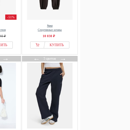
-51%
Next
стюм
Спортивные штаны
40 ₽
10 030 ₽
ПИТЬ
КУПИТЬ
→
←
→
5 цветов