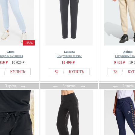
-45%
Guess
Lascana
Adidas
портивные штаны
Спортивные штаны
Спортивный ко
910 ₽
18 020 ₽
10 490 ₽
9 435 ₽
19 
КУПИТЬ
КУПИТЬ
КУ
←
→
←
→
←
3 цвета
8 цветов
2 цвета