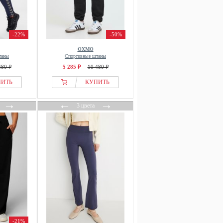
-22%
-50%
OXMO
таны
Спортивные штаны
480 ₽
5 285 ₽
10 480 ₽
ПИТЬ
КУПИТЬ
→
←
→
3 цвета
-21%