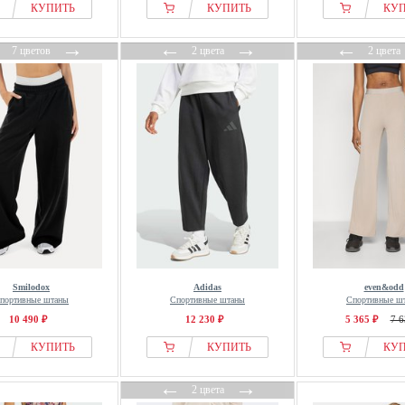
КУПИТЬ
КУПИТЬ
КУ
←
→
←
→
←
7 цветов
2 цвета
2 цвета
Smilodox
Adidas
even&odd
портивные штаны
Спортивные штаны
Спортивные ш
10 490 ₽
12 230 ₽
5 365 ₽
7 6
КУПИТЬ
КУПИТЬ
КУ
←
→
2 цвета