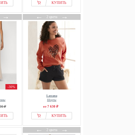
ПИТЬ
КУПИТЬ
→
←
→
2 цвета
-30%
Lascana
таны
Шорты
30 ₽
от 7 630 ₽
ПИТЬ
КУПИТЬ
←
→
2 цвета