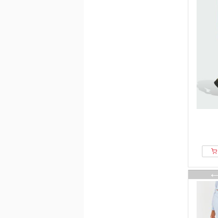
CARLO COLUCCI
carpatree
CARS JEANS
Cartoon
Casall
Caspara
Cecil
Cellbes of Sweden
CESARE GASPARI
Champion
Chiemsee
CHINTI & PARKER
Cipo & Baxx
CITIZENS OF HUMANITY
Closed
Cloud 5ive
Cocouture