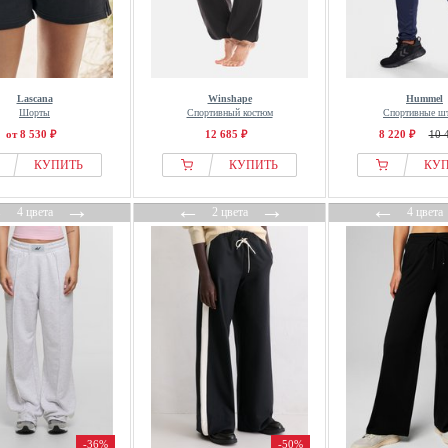
Lascana
Winshape
Hummel
Шорты
Спортивный костюм
Спортивные ш
от 8 530 ₽
12 685 ₽
8 220 ₽
10 
КУПИТЬ
КУПИТЬ
КУ
←
→
←
→
←
4 цвета
2 цвета
4 цвета
-36%
-50%