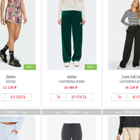
NEW
NEW
Adidas
Adidas
Long Tall Sa
Шорты
Спортивные штаны
Спортивные ш
12 230 ₽
10 480 ₽
18 230 ₽
КУПИТЬ
КУПИТЬ
КУ
←
→
←
→
←
3 цвета
3 цвета
8 цветов