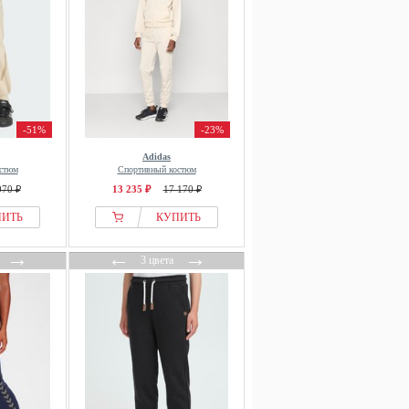
-51%
-23%
Adidas
стюм
Спортивный костюм
070 ₽
13 235 ₽
17 170 ₽
ПИТЬ
КУПИТЬ
→
←
→
3 цвета