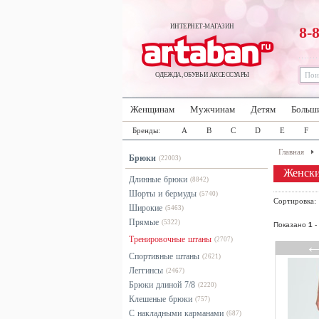
ИНТЕРНЕТ-МАГАЗИН
8-
ОДЕЖДА, ОБУВЬ И АКСЕССУАРЫ
Женщинам
Мужчинам
Детям
Больш
Бренды:
A
B
C
D
E
F
Главная
Брюки
(22003)
Женски
Длинные брюки
(8842)
Шорты и бермуды
(5740)
Сортировка
Широкие
(5463)
Прямые
(5322)
Показано
1
-
Тренировочные штаны
(2707)
Спортивные штаны
(2621)
Леггинсы
(2467)
Брюки длиной 7/8
(2220)
Клешеные брюки
(757)
С накладными карманами
(687)