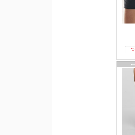
Diesel
DKNY
Doris Streich
Dropsize
Drykorn
DSQUARED2
Ed Hardy
EDITED
Elara
Elbsand
Elena Miro
ELHO
Elias Rumelis
ellesse
Ellos Collection
Emporio Armani
ENDURANCE
Erima