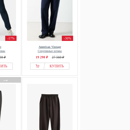
-17%
-30%
t
American Vintage
таны
Спортивные штаны
30 ₽
19 290 ₽
27 560 ₽
ПИТЬ
КУПИТЬ
→