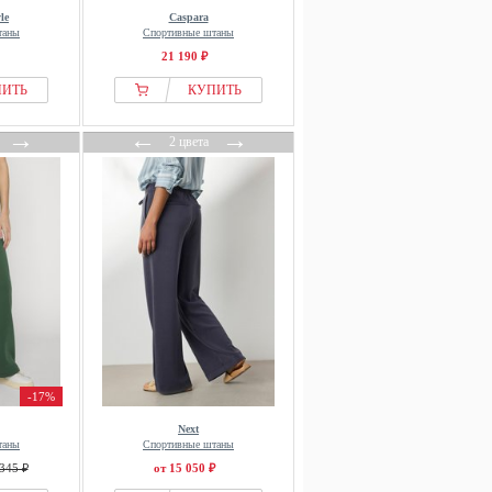
le
Caspara
таны
Спортивные штаны
21 190 ₽
ПИТЬ
КУПИТЬ
→
←
→
2 цвета
-17%
Next
таны
Спортивные штаны
345 ₽
от 15 050 ₽