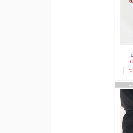
Colmar
colourful rebel
COMMA
Cool Mama
Copenhagen Cartel
Copenhagen Studios
Coster Copenhagen
С
Cream
9 
Culture
Cupshe
Damart
Dangerous DNGRS
DAY BIRGER ET MIKKELSEN
Dea Kudibal
DEF
Deha
Denim Factory