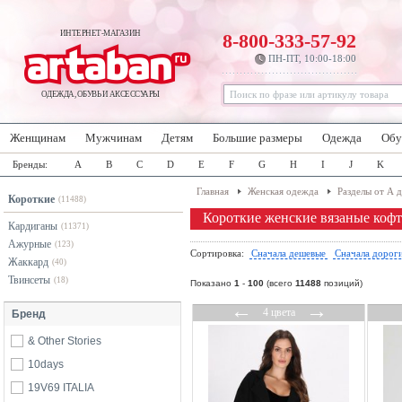
ИНТЕРНЕТ-МАГАЗИН
8-800-333-57-92
ПН-ПТ, 10:00-18:00
ОДЕЖДА, ОБУВЬ И АКСЕССУАРЫ
Женщинам
Мужчинам
Детям
Большие размеры
Одежда
Обу
Бренды:
A
B
C
D
E
F
G
H
I
J
K
Главная
Женская одежда
Разделы от А 
Короткие
(11488)
Короткие женские вязаные коф
Кардиганы
(11371)
Ажурные
(123)
Сортировка:
Сначала дешевые
Сначала дорог
Жаккард
(40)
Твинсеты
(18)
Показано
1
-
100
(всего
11488
позиций)
←
→
4 цвета
Бренд
& Other Stories
10days
19V69 ITALIA