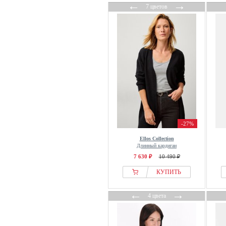
La Martina
←
→
7 цветов
LABDIP
Lacoste
Lanius
Lascana
Laura Ashley
Laura Kent
Laurasøn
LCMT
Le Temps Des Cerises
-27%
Lee
Ellos Collection
Leem
Длинный кардиган
7 630 ₽
10 490 ₽
LEGACY STUDIOS
LeGer by Lena Gercke
КУПИТЬ
LELA
←
→
4 цвета
lemoniade
Les Copains
Les Lunes