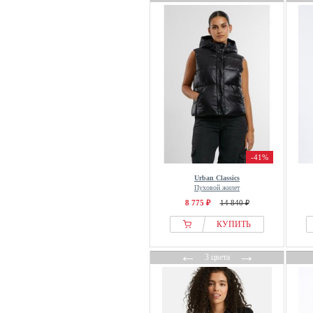
Derhy
Designers Remix
Desigual
Diane von Furstenberg
Dickies
Didriksons
Diesel
DKNY
Dobber
-41%
DONDUP
Urban Classics
Doris Streich
Пуховой жилет
8 775 ₽
14 840 ₽
DOUBLE A BY W.W.
Dr. Bloom
КУПИТЬ
Dr.Denim
←
→
3 цвета
Dreimaster
Dress In
Drykorn