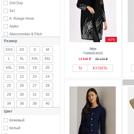
2nd Day
3x1
A. Roege Hove
Aaiko
Abercrombie & Fitch
-61%
Размер
Adia
faina
XXS
Adidas
XS
S
M
Длинный жилет
ADL
L
XL
XXL
3XL
14 840 ₽
38 150 ₽
Adolfo Dominguez
4XL
5XL
19
20
КУПИТЬ
Adrianna Papell
21
22
23
24
AERON
25
26
27
28
Ahkká
29
30
31
32
Aigle
34
36
38
40
aim’n®
Цвет
AJC
42
44
46
48
Alba Moda
бежевый
50
52
54
56
Alemais
белый
58
60
62
64