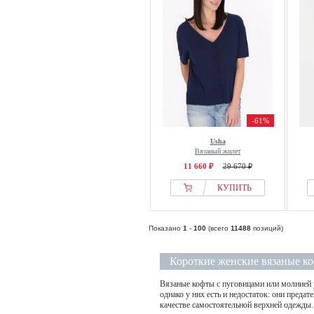
Levete Room
Levis®
Liberté Essentiel
LIEBLINGSSTÜCK
Lind
Lindex
-61%
LIPSY
Liu Jo
Usha
Вязаный жилет
LOAVIES
11 660 ₽
29 670 ₽
LOLA CASADEMUNT
КУПИТЬ
LolaLiza
Lollys Laundry
Показано
1
-
100
(всего
11488
позиций)
Long Tall Sally
Loungeable
Короткие женские вязаные к
Love & Roses
Вязаные кофты с пуговицами или молнией у
Love Copenhagen
однако у них есть и недостаток: они преда
качестве самостоятельной верхней одежды. 
Luhta