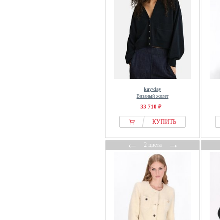
DSQUARED2
DSQUARED2 ICON
Dynafit
ECKHAUS LATTA
ECOALF
Ed Hardy
EDITED
kay/day
Eight2Nine
Вязаный жилет
Eivy
33 710 ₽
Elara
КУПИТЬ
Elbsand
←
→
Element
2 цвета
Elena Miro
ELHO
Elias Rumelis
ELISABETTA FRANCHI
ellesse
Ellos Collection