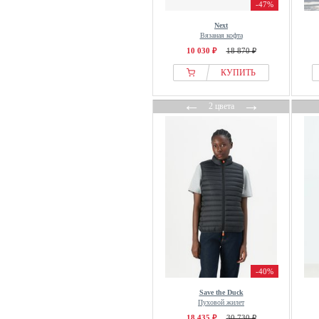
-47%
FELICIOUS
Next
Felix Hardy
Вязаная кофта
Fila
10 030 ₽
18 870 ₽
Filippa K
КУПИТЬ
Fiorella Rubino
←
→
Fiorucci
2 цвета
Fjallraven
FLUFFY EARS
FRAME
Franco Callegari
Fransa
Freaky Nation
Fred Perry
Free People
FREEQUENT
-40%
Friends Like These
Save the Duck
Пуховой жилет
FRNCH
18 435 ₽
30 730 ₽