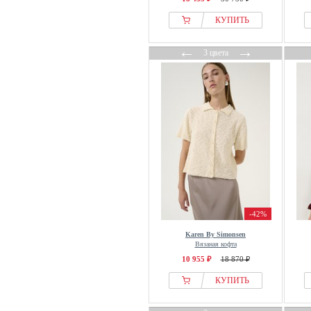
FROM FUTURE
КУПИТЬ
From Germany With Love
FTC Cashmere
←
→
3 цвета
FUBU
Fuchs+Schmitt
Fynch Hatton
G-star Raw
GAI+LISVA
Gang
GANT
GAP
Garcia
-42%
Gerry Weber
Karen By Simonsen
Gestuz
Вязаная кофта
Gina Tricot
10 955 ₽
18 870 ₽
Glamorous
КУПИТЬ
GOBI Cashmere