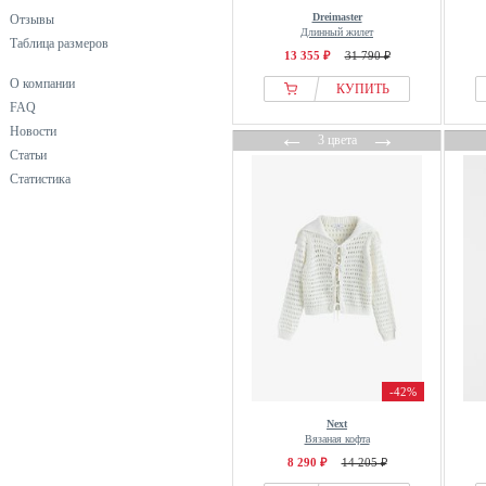
Dreimaster
Отзывы
Antoine et Lili
Длинный жилет
Таблица размеров
Apart
13 355 ₽
31 790 ₽
Apricot
О компании
КУПИТЬ
FAQ
Ariat
Новости
←
→
ARKET
3 цвета
Статьи
Armani Exchange
Статистика
Armedangels
Armor lux
Asics
ASPESI
ATHLECIA
Authentic Cashmere
Aware
B.ANGEL
-42%
B.Young
Next
Вязаная кофта
BALL
8 290 ₽
14 205 ₽
Bally