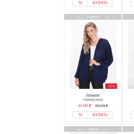
КУПИТЬ
Balmohk
Barbour
←
→
5 цветов
Base Level
basically you
BAUM UND PFERDGARTEN
BDG Urban Outfitters
BELLEMERE
Belstaff
Benu
BERMUDES
Bershka
-55%
Betty & Co
Dreimaster
Betty Barclay
Длинный жилет
13 355 ₽
29 670 ₽
BHOEM
Big Star
КУПИТЬ
Billabong
←
→
4 цвета
Bimba Y Lola