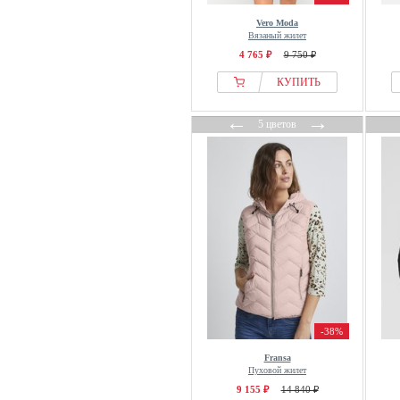
Cinq à Sept
Vero Moda
Вязаный жилет
Classic
4 765 ₽
9 750 ₽
Claudie Pierlot
КУПИТЬ
Closed
Cloud 5ive
←
→
5 цветов
Coach
Cocouture
Colmar
Colmar Originals
colourful rebel
Columbia
COMMA
Copenhagen Muse
Copenhagen Studios
-38%
Cortefiel
Fransa
Coster Copenhagen
Пуховой жилет
Crās
9 155 ₽
14 840 ₽