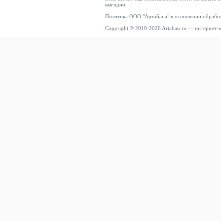
Mammut
выгодно.
Mango
Политика ООО "Артабана" в отношении обрабо
Copyright © 2010-2026 Artaban.ru — интернет-
Manisa
Marc Aurel
Marc Cain
Marc Ellis
Marc OPolo
Marc OPolo DENIM
Marella
Marie Lund
Marie Méro
Marikoo
Marimekko
MARINE SERRE
Marks & Spencer
Masai
Massimo Dutti