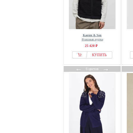
Influencer
Inspirationen
INTIMISSIMI
Inwear
Kapten & Son
Ipekyol
Флисовая куртка
IRO
25 420 ₽
ITS MAY
КУПИТЬ
Ivko
←
→
Ivy Copenhagen
6 цветов
IVY OAK
IZIA
J.lindeberg
J.LINDEBERG Sports
Jack Wolfskin
JACK1T
Jaded London
JDY