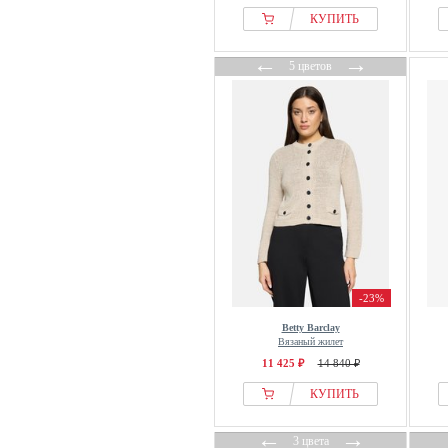
Cream
КУПИТЬ
creation L
←
→
Creeks
5 цветов
Cult Gaia
Culture
Cupshe
D.MoRo
Daily Sports
Damart
Dante6
DAY BIRGER ET MIKKELSEN
-23%
Dea Kudibal
Deeluxe
Betty Barclay
Вязаный жилет
Deha
11 425 ₽
14 840 ₽
delmod
КУПИТЬ
Delmod pure
Denim Factory
←
→
3 цвета