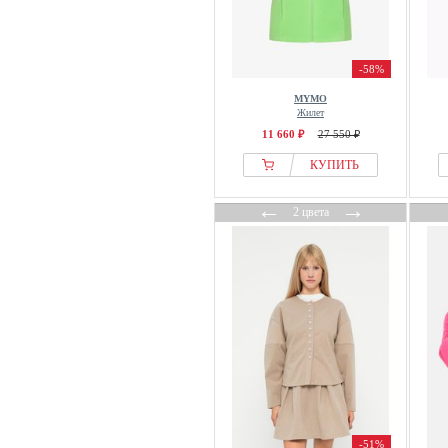
Cardio Bunny
Carhartt WIP
Carne Bollente
-58%
Caroll
MYMO
Cartoon
Жилет
CASH-MERE
11 660 ₽
27 550 ₽
CASTELLI
КУПИТЬ
Casual Looks
←
→
Cath Kidston
2 цвета
Cecil
Cellbes of Sweden
CEP
CESARE GASPARI
Champion
Cherry Koko
Chiara Ferragni
Chiemsee
CHINTI & PARKER
-51%