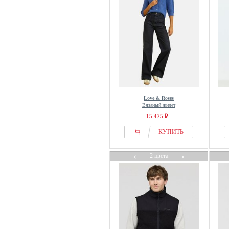
Hést
HEY KYLA
HEYANNO
HIGH
Hofmann Copenhagen
Holebrook
Hollister Co.
Love & Roses
Holzweiler
Вязаный жилет
15 475 ₽
House of Sunny
HUF
КУПИТЬ
Hummel
←
→
2 цвета
HYPEDROP
Icebreaker
Icepeak
Ichi
Ida Sjöstedt
include