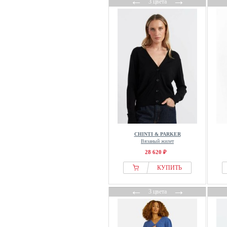
←
→
3 цвета
GOLDNER
Good For Nothing
Gorilla Wear
Grace
GripGrab
Guess
Guido Maria Kretschmer
H2O Fagerholt
HALO
Han Kjøbenhavn
Happy Size
CHINTI & PARKER
Вязаный жилет
Harmont & Blaine
28 620 ₽
Harmony
КУПИТЬ
Heine
Helly Hansen
←
→
3 цвета
Helmstedt
Herita
Hessnatur