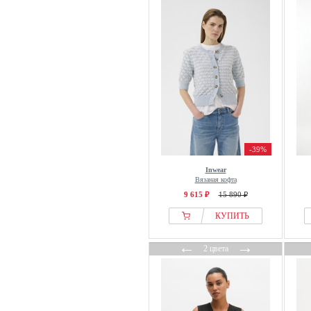
BITE Studios
BIZUU
Blanche
Blue Seven
blue shadow
Bobo Choses
Bogner
Bombers
-39%
BOMBOOGIE
BonA Parte
Inwear
Вязаная кофта
BONOBO Jeans
9 615 ₽
15 890 ₽
Born Living Yoga
КУПИТЬ
Bosanova
BOSS
←
→
2 цвета
Brave Soul
BRAX
Breal