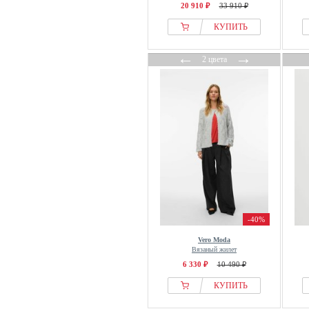
Kapten & Son
20 910 ₽
33 910 ₽
Karen By Simonsen
КУПИТЬ
Kari Traa
←
→
Karl Kani
2 цвета
Karl Lagerfeld
Kate Spade New York
kay/day
Key Largo
Khujo
King Louie
Kleinigkeit
Knit Factory
KNITID
-40%
KOROSHI
Vero Moda
Вязаный жилет
Koton
6 330 ₽
10 490 ₽
Ksubi
КУПИТЬ
LA MANIA