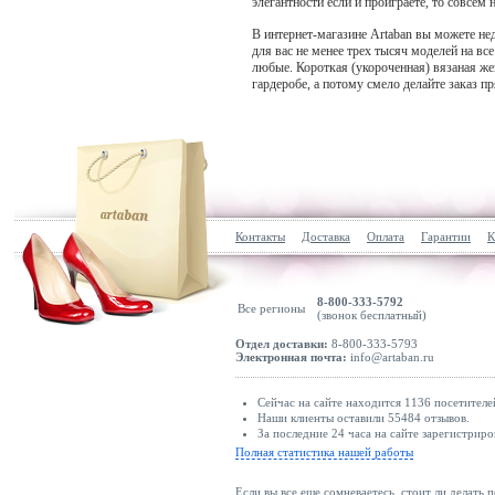
элегантности если и проиграете, то совсем 
Luis Steindl
В интернет-магазине Artaban вы можете не
Luisa Cerano
для вас не менее трех тысяч моделей на вс
любые. Короткая (укороченная) вязаная же
Luisa Spagnoli
гардеробе, а потому смело делайте заказ п
Luisa Viola
lululemon
M&Co
m. collection
Madeleine
Контакты
Доставка
Оплата
Гарантии
К
Madnezz House
Mads Nørgaard
MAERZ Muenchen
8-800-333-5792
Все регионы
(звонок бесплатный)
Maison 123
Отдел доставки:
8-800-333-5793
Электронная почта:
info@artaban.ru
Maison Kitsuné
MAJE
Сейчас на сайте находится 1136 посетителе
Malina
Наши клиенты оставили 55484 отзывов.
За последние 24 часа на сайте зарегистриро
Maliparmi
Полная статистика нашей работы
Mama.licious
Если вы все еще сомневаетесь, стоит ли делать 