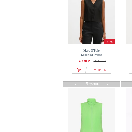
Brooks Brothers
brookshire
Brownie
Bruuns Bazaar
Bubbleroom
Buffalo
-50%
Bugatti
Marc O'Polo
Короткая куртка
Burton
14 830 ₽
29 670 ₽
BY IC
КУПИТЬ
By Malene Birger
Cache Cache
←
→
15 цветов
Cache Coeur
Callaway
Calliope
Calvin Klein
Camel Active
Camomilla Italia