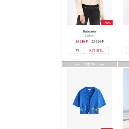
Ellos Plus collection
Emily Van Den Bergh
Emporio Armani
-56%
ENDURANCE
Dreimaster
Блейзер
Envii
14 840 ₽
33 910 ₽
Erdem
КУПИТЬ
Estelou
Et Ochs
←
→
3 цвета
Evans
even&odd
Fabienne Chapot
faina
Faithfull the brand
Falconeri
Falke
FatFace
FAVELA