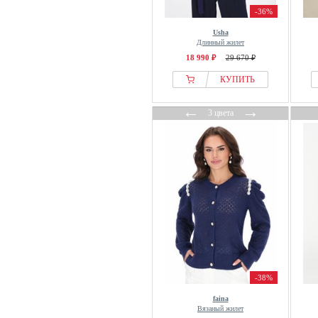
Jean Marc Philippe
-36%
Jette
Usha
Длинный жилет
Jimmy Key
18 990 ₽
29 670 ₽
JJXX
КУПИТЬ
Johnny Urban
JoJo Maman Bébé
←
→
3 цвета
JOOP! JEANS
Jordan
Jott
Joules
Just Cashmere
K-WAY
Kaffe
Kangaroos
Kaotiko
-38%
Kappa
faina
Kappahl
Вязаный жилет