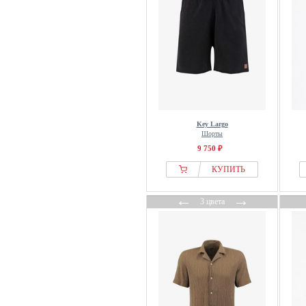
Key Largo
Шорты
9 750 ₽
КУПИТЬ
←
→
3 цвета