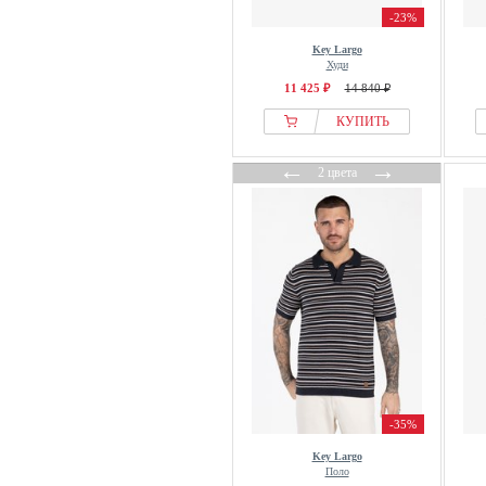
-23%
Key Largo
Худи
11 425 ₽
14 840 ₽
КУПИТЬ
←
→
2 цвета
-35%
Key Largo
Поло