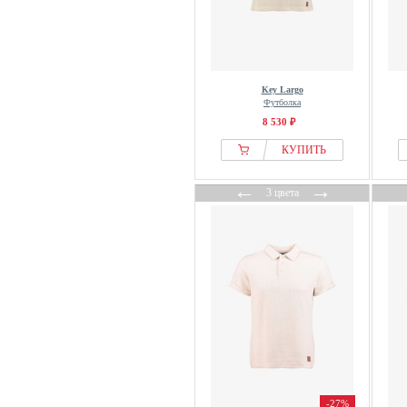
Key Largo
Футболка
8 530 ₽
КУПИТЬ
←
→
3 цвета
-27%