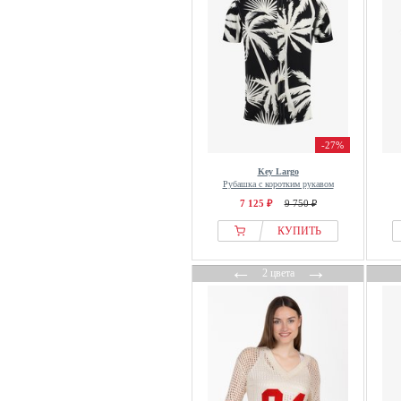
-27%
Key Largo
Рубашка с коротким рукавом
7 125 ₽
9 750 ₽
КУПИТЬ
←
→
2 цвета