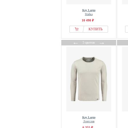
Key Largo
Майка
10 490 ₽
КУПИТЬ
←
→
5 цветов
Key Largo
Лонгслив
6 355 ₽