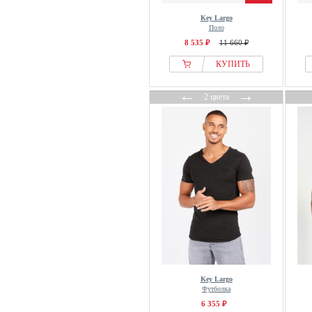
Key Largo
Поло
8 535 ₽
11 660 ₽
КУПИТЬ
←
→
2 цвета
Key Largo
Футболка
6 355 ₽