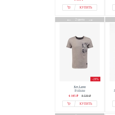
КУПИТЬ
←
→
2 цвета
-28%
Key Largo
Футболка
6 105 ₽
8 530 ₽
КУПИТЬ