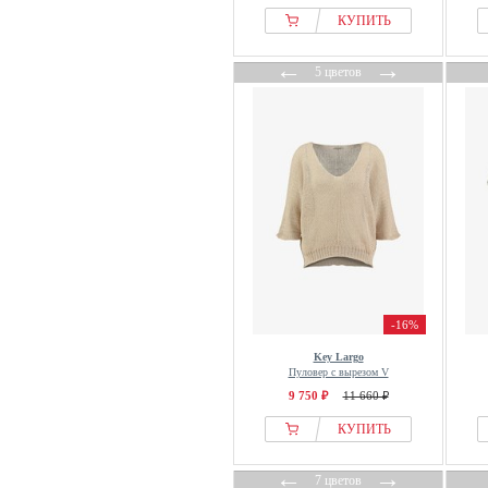
КУПИТЬ
←
→
5 цветов
-16%
Key Largo
Пуловер с вырезом V
9 750 ₽
11 660 ₽
КУПИТЬ
←
→
7 цветов