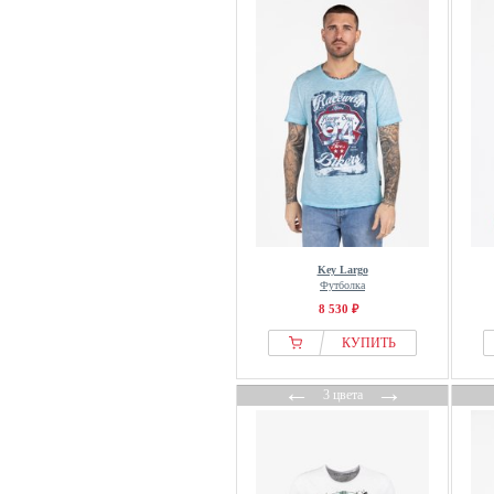
Key Largo
Футболка
8 530 ₽
КУПИТЬ
←
→
3 цвета