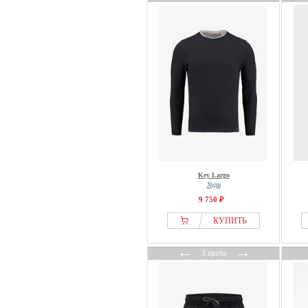
Key Largo
Худи
9 750 ₽
КУПИТЬ
←
→
3 цвета