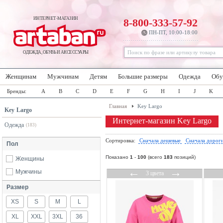
ИНТЕРНЕТ-МАГАЗИН
8-800-333-57-92
ПН-ПТ, 10:00-18:00
ОДЕЖДА, ОБУВЬ И АКСЕССУАРЫ
Женщинам
Мужчинам
Детям
Большие размеры
Одежда
Обу
Бренды:
A
B
C
D
E
F
G
H
I
J
K
Главная
Key Largo
Key Largo
Интернет-магазин Key Largo
Одежда
(183)
Сортировка:
Сначала дешевые
Сначала дорог
Пол
Показано
1
-
100
(всего
183
позиций)
Женщины
←
→
Мужчины
3 цвета
Размер
XS
S
M
L
XL
XXL
3XL
36