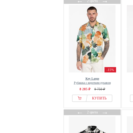
←
→
2 цвета
-15%
Key Largo
Рубашка с коротким рукавом
8 285 ₽
9 750 ₽
КУПИТЬ
←
→
2 цвета