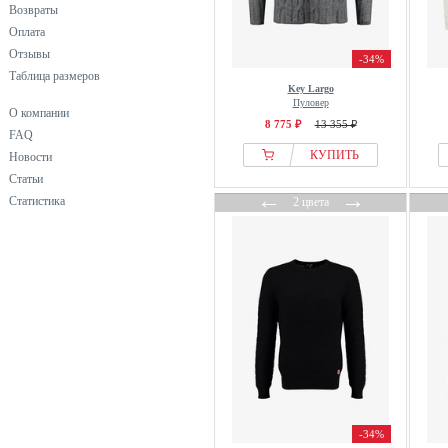
Возвраты
черный
Оплата
Отзывы
-34%
Таблица размеров
Key Largo
Пуловер
О компании
8 775 ₽
13 355 ₽
FAQ
КУПИТЬ
Новости
Статьи
←
→
Статистика
2 цвета
-34%