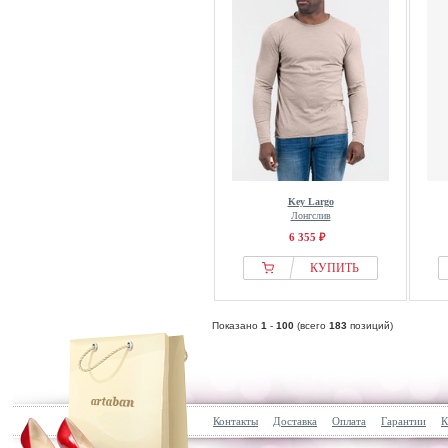
Key Largo
Лонгслив
6 355 ₽
КУПИТЬ
Показано
1
-
100
(всего
183
позиций)
Контакты
Доставка
Оплата
Гарантии
К