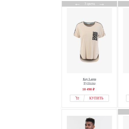
←
→
3 цвета
Key Largo
Футболка
10 490 ₽
КУПИТЬ