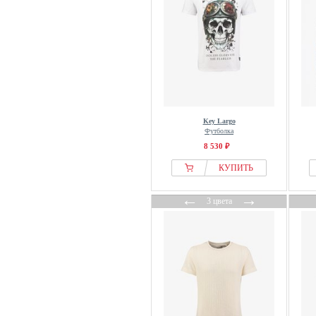
Key Largo
Футболка
8 530 ₽
КУПИТЬ
←
→
3 цвета