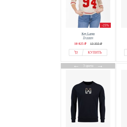
-25%
Key Largo
Пуловер
10 025 ₽
13 355 ₽
КУПИТЬ
←
→
3 цвета