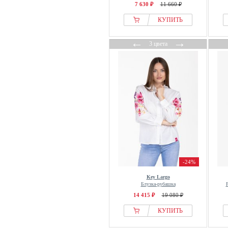
7 630 ₽
11 660 ₽
КУПИТЬ
←
→
3 цвета
-24%
Key Largo
Блузка-рубашка
14 415 ₽
19 080 ₽
КУПИТЬ