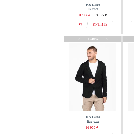
Key Largo
Пуловер
8 775 ₽
13 355 ₽
КУПИТЬ
←
→
3 цвета
Key Largo
Кардиган
16 960 ₽