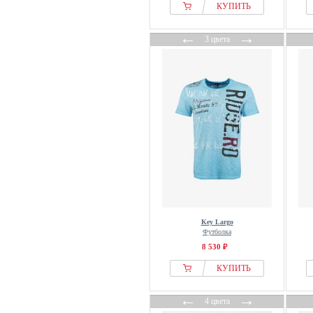
КУПИТЬ
←
→
3 цвета
Key Largo
Футболка
8 530 ₽
КУПИТЬ
←
→
4 цвета