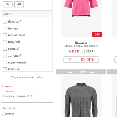
38
40
Цвет
бежевый
белый
-36%
бирюзовый
голубой
Key Largo
Майка с рукавом три четверти
желтый
8 530 ₽
13 355 ₽
зеленый
КУПИТЬ
коричневый
красный
←
→
2 цвета
оранжевый
Сбросить все настройки
розовый
Скидки
серебристый
Новинки
Товары в наличии
серый
(1144)
синий
Контакты
фиолетовый
Доставка
хаки