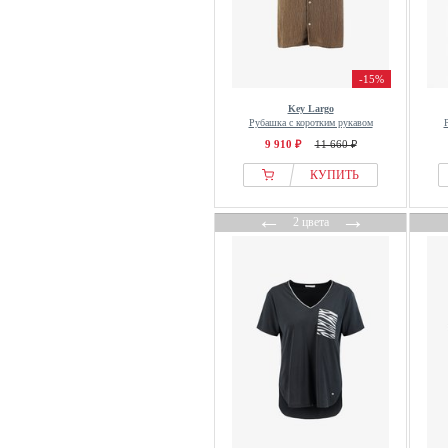
-15%
Key Largo
Рубашка с коротким рукавом
9 910 ₽
11 660 ₽
КУПИТЬ
←
→
2 цвета