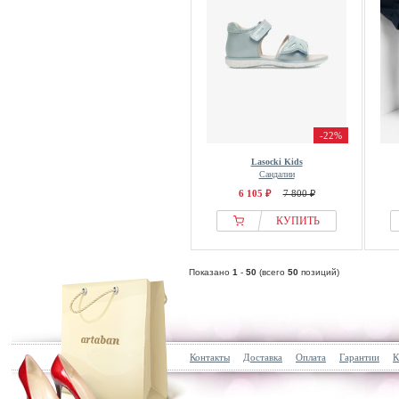
-22%
Lasocki Kids
Сандалии
6 105 ₽
7 800 ₽
КУПИТЬ
Показано
1
-
50
(всего
50
позиций)
Контакты
Доставка
Оплата
Гарантии
К