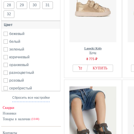
28
29
30
31
32
Цвет
бежевый
белый
Lasocki Kids
зеленый
Кеды
коричневый
8 775 ₽
оранжевый
КУПИТЬ
разноцветный
розовый
серебристый
синий
Сбросить все настройки
фиолетовый
Скидки
Новинки
Товары в наличии
(1144)
Контакты