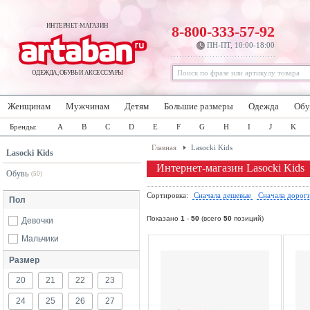
ИНТЕРНЕТ-МАГАЗИН
8-800-333-57-92
ПН-ПТ, 10:00-18:00
ОДЕЖДА, ОБУВЬ И АКСЕССУАРЫ
Женщинам
Мужчинам
Детям
Большие размеры
Одежда
Обу
Бренды:
A
B
C
D
E
F
G
H
I
J
K
Главная
Lasocki Kids
Lasocki Kids
Интернет-магазин Lasocki Kids
Обувь
(50)
Сортировка:
Сначала дешевые
Сначала дорог
Пол
Показано
1
-
50
(всего
50
позиций)
Девочки
Мальчики
Размер
20
21
22
23
24
25
26
27