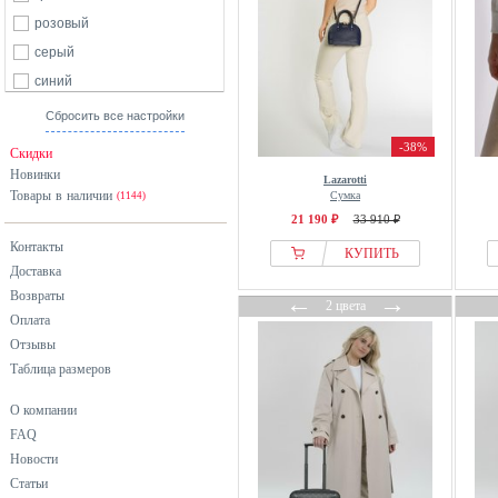
розовый
серый
синий
фиолетовый
Сбросить все настройки
черный
-38%
Скидки
Новинки
Lazarotti
Товары в наличии
Сумка
(1144)
21 190 ₽
33 910 ₽
Контакты
КУПИТЬ
Доставка
Возвраты
←
→
2 цвета
Оплата
Отзывы
Таблица размеров
О компании
FAQ
Новости
Статьи