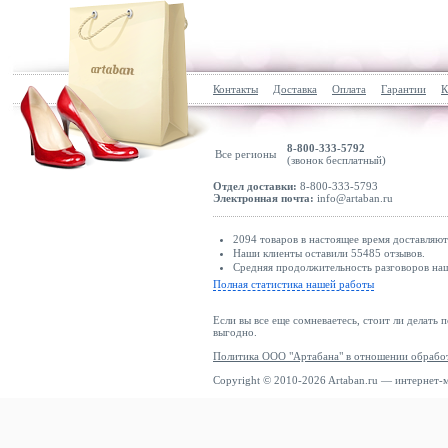
Контакты
Доставка
Оплата
Гарантии
К
8-800-333-5792
Все регионы
(звонок бесплатный)
Отдел доставки:
8-800-333-5793
Электронная почта:
info@artaban.ru
2094 товаров в настоящее время доставляю
Наши клиенты оставили 55485 отзывов.
Средняя продолжительность разговоров наш
Полная статистика нашей работы
Если вы все еще сомневаетесь, стоит ли делать 
выгодно.
Политика ООО "Артабана" в отношении обрабо
Copyright © 2010-2026 Artaban.ru — интернет-