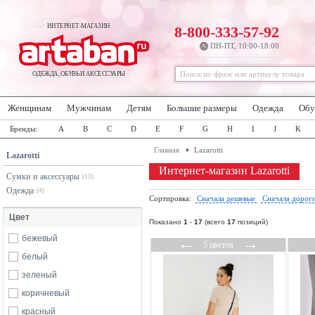
ИНТЕРНЕТ-МАГАЗИН
8-800-333-57-92
ПН-ПТ, 10:00-18:00
ОДЕЖДА, ОБУВЬ И АКСЕССУАРЫ
Женщинам
Мужчинам
Детям
Большие размеры
Одежда
Обу
Бренды:
A
B
C
D
E
F
G
H
I
J
K
Главная
Lazarotti
Lazarotti
Интернет-магазин Lazarotti
Сумки и аксессуары
(13)
Одежда
(4)
Сортировка:
Сначала дешевые
Сначала дорог
Цвет
Показано
1
-
17
(всего
17
позиций)
бежевый
←
→
5 цветов
белый
зеленый
коричневый
красный