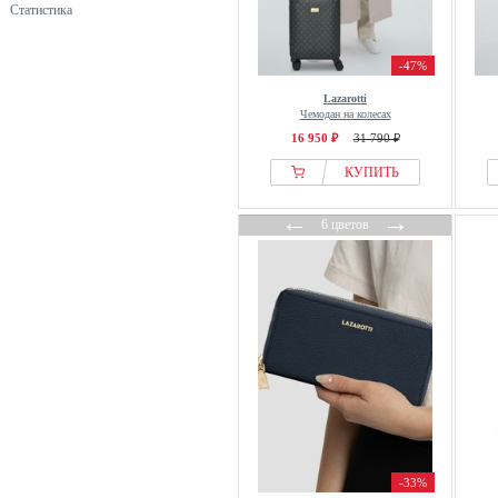
Статистика
-47%
Lazarotti
Чемодан на колесах
16 950 ₽
31 790 ₽
КУПИТЬ
←
→
6 цветов
-33%