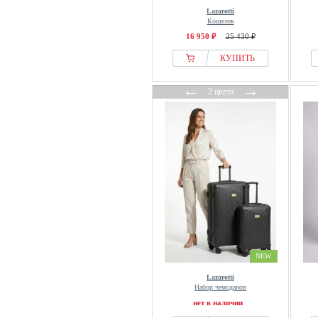
Lazarotti
Кошелек
16 950 ₽
25 430 ₽
КУПИТЬ
←
→
2 цвета
NEW
Lazarotti
Набор чемоданов
нет в наличии