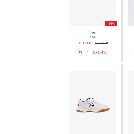
-16%
Lotto
Кеды
11 190 ₽
13 355 ₽
КУПИТЬ