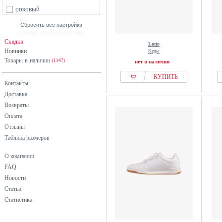
розовый
серебристый
Сбросить все настройки
серый
Скидки
Lotto
синий
Новинки
Кеды
Товары в наличии
фиолетовый
(1147)
нет в наличии
черный
КУПИТЬ
Контакты
Доставка
Возвраты
Оплата
Отзывы
Таблица размеров
О компании
FAQ
Новости
Статьи
Статистика