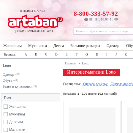
ИНТЕРНЕТ-МАГАЗИН
8-800-333-57-92
ПН-ПТ, 10:00-18:00
ОДЕЖДА, ОБУВЬ И АКСЕССУАРЫ
Женщинам
Мужчинам
Детям
Большие размеры
Одежда
Обу
Бренды:
A
B
C
D
E
F
G
H
I
J
K
Главная
Lotto
Lotto
Интернет-магазин Lotto
Одежда
(57)
Обувь
(41)
Сортировка:
Сначала дешевые
Сначала дорог
Белье и купальники
(3)
Показано
1
-
100
(всего
102
позиций)
Пол
Женщины
Мужчины
Девочки
Мальчики