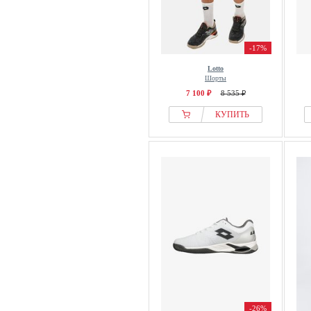
-17%
Lotto
Шорты
7 100 ₽
8 535 ₽
КУПИТЬ
-26%