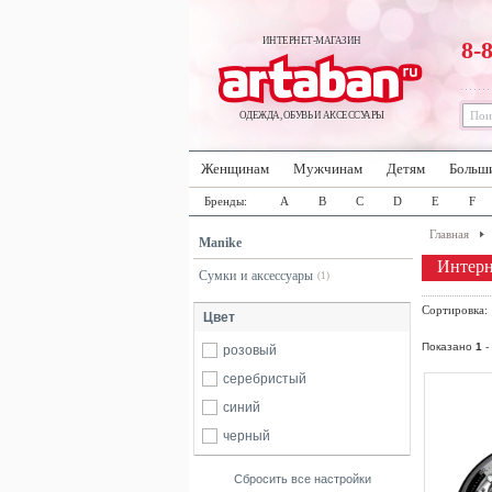
ИНТЕРНЕТ-МАГАЗИН
8-
ОДЕЖДА, ОБУВЬ И АКСЕССУАРЫ
Женщинам
Мужчинам
Детям
Больш
Бренды:
A
B
C
D
E
F
Главная
Manike
Интерн
Сумки и аксессуары
(1)
Сортировка
Цвет
Показано
1
-
розовый
серебристый
синий
черный
Сбросить все настройки