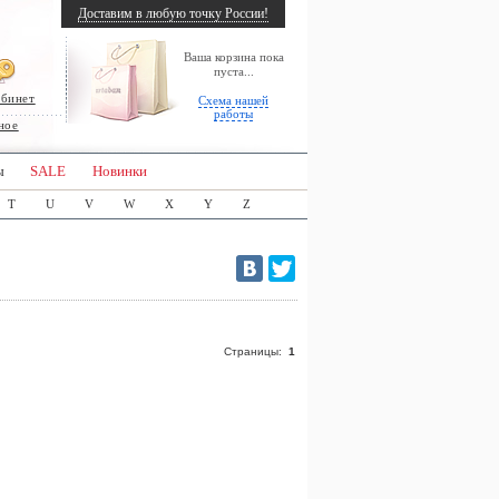
Доставим в любую точку России!
Ваша корзина пока
пуста...
абинет
Схема нашей
работы
ное
ы
SALE
Новинки
T
U
V
W
X
Y
Z
Страницы:
1