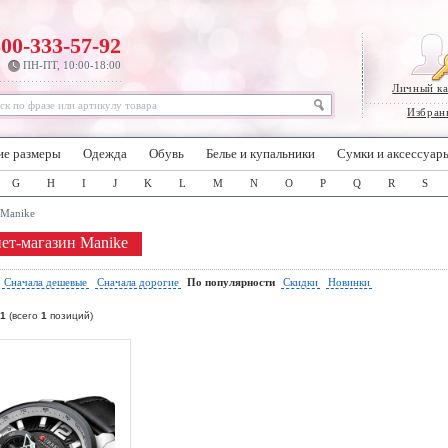
800-333-57-92
ПН-ПТ, 10:00-18:00
Личный к
Избран
ие размеры
Одежда
Обувь
Белье и купальники
Сумки и аксессуар
G
H
I
J
K
L
M
N
O
P
Q
R
S
Manike
ет-магазин Manike
:
Сначала дешевые
Сначала дорогие
По популярности
Скидки
Новинки
1
(всего
1
позиций)