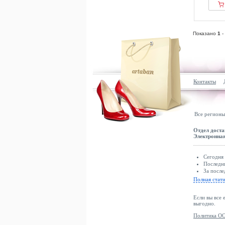
Показано
1
-
Контакты
Все регионы
Отдел доста
Электронная
Сегодня 
Последни
За после
Полная стат
Если вы все 
выгодно.
Политика ОО