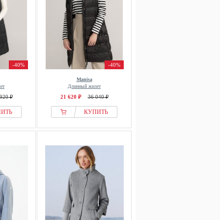
-40%
-40%
Manisa
ет
Длинный жилет
920 ₽
21 620 ₽
36 040 ₽
ПИТЬ
КУПИТЬ