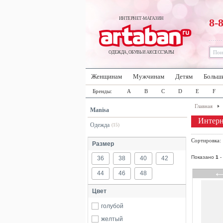
ИНТЕРНЕТ-МАГАЗИН
8-
ОДЕЖДА, ОБУВЬ И АКСЕССУАРЫ
Женщинам
Мужчинам
Детям
Больш
Бренды:
A
B
C
D
E
F
Главная
Manisa
Интерн
Одежда
(15)
Сортировка
Размер
Показано
1
-
36
38
40
42
44
46
48
Цвет
голубой
желтый