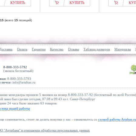
КУПИТЬ
КУПИТЬ
КУ
15
(всего
15
позиций)
Доставка
Оплата
Гарантии
Качество
Отзывы
Таблица размеров
Материалы
8-800-333-5792
(звонок бесплатный)
вки:
8-800-333-5793
 почта:
info@artaban.ru
наши менеджеры приняли 5 звонков на номер 8-800-333-57-92 (бесплатный по всей России)
й заказ был сделан сегодня, 07.08 в 09:43 из г. Санкт-Петербург
дние 24 часа было заказано 63 товаров.
истика нашей работы
еще сомневаетесь, стоит ли делать покупки у нас - ознакомьтесь со
схемой работы Artaban.r
О "Артабана" в отношении обработки персональных данных