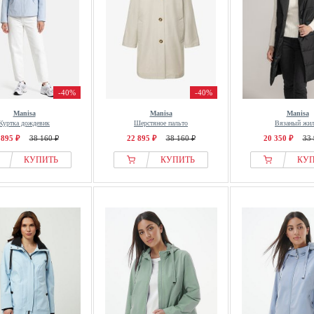
-40%
-40%
Manisa
Manisa
Manisa
Куртка дождевик
Шерстяное пальто
Вязаный жил
 895 ₽
38 160 ₽
22 895 ₽
38 160 ₽
20 350 ₽
33 
КУПИТЬ
КУПИТЬ
КУ