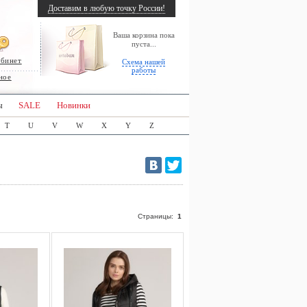
Доставим в любую точку России!
Ваша корзина пока
пуста...
абинет
Схема нашей
работы
ное
ы
SALE
Новинки
T
U
V
W
X
Y
Z
Страницы:
1