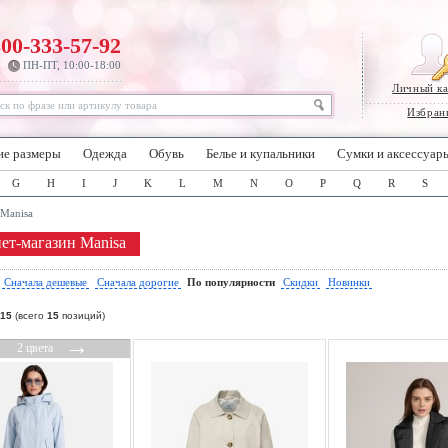
800-333-57-92
ПН-ПТ, 10:00-18:00
Личный к
Избран
ие размеры
Одежда
Обувь
Белье и купальники
Сумки и аксессуар
G
H
I
J
K
L
M
N
O
P
Q
R
S
Manisa
ет-магазин Manisa
:
Сначала дешевые
Сначала дорогие
По популярности
Скидки
Новинки
15
(всего
15
позиций)
←
→
2 цвета