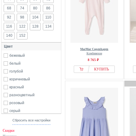
68
74
80
86
92
98
104
110
116
122
128
134
140
152
Цвет
MarMar Copenhagen
Комбинезон
бежевый
8 765 ₽
белый
КУПИТЬ
голубой
коричневый
красный
разноцветный
розовый
серый
синий
Сбросить все настройки
черный
Скидки