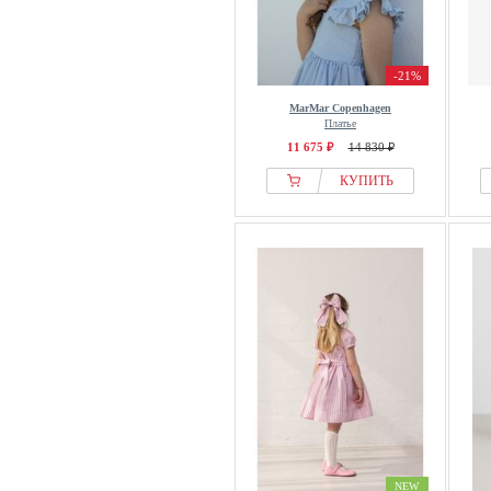
-21%
MarMar Copenhagen
Платье
11 675 ₽
14 830 ₽
КУПИТЬ
NEW