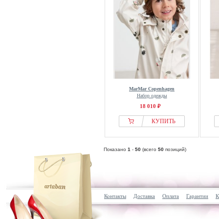
MarMar Copenhagen
Набор одежды
18 010 ₽
КУПИТЬ
Показано
1
-
50
(всего
50
позиций)
Контакты
Доставка
Оплата
Гарантии
К