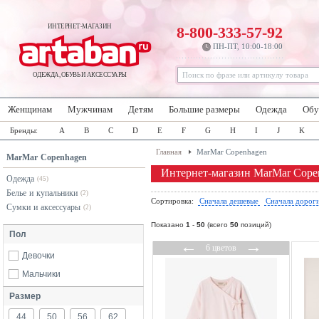
ИНТЕРНЕТ-МАГАЗИН
8-800-333-57-92
ПН-ПТ, 10:00-18:00
ОДЕЖДА, ОБУВЬ И АКСЕССУАРЫ
Женщинам
Мужчинам
Детям
Большие размеры
Одежда
Обу
Бренды:
A
B
C
D
E
F
G
H
I
J
K
Главная
MarMar Copenhagen
MarMar Copenhagen
Интернет-магазин MarMar Cope
Одежда
(45)
Белье и купальники
(2)
Сортировка:
Сначала дешевые
Сначала дорог
Сумки и аксессуары
(2)
Показано
1
-
50
(всего
50
позиций)
Пол
←
→
6 цветов
Девочки
Мальчики
Размер
44
50
56
62