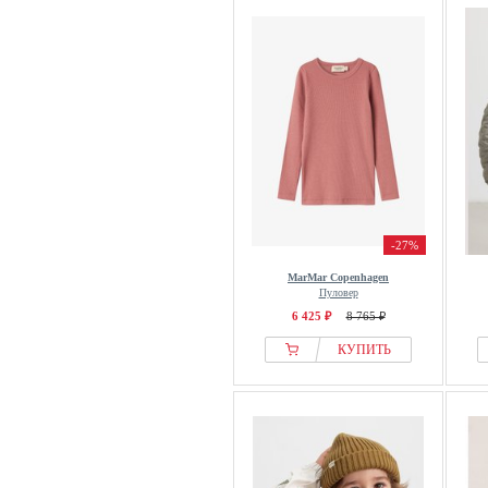
-27%
MarMar Copenhagen
Пуловер
6 425 ₽
8 765 ₽
КУПИТЬ