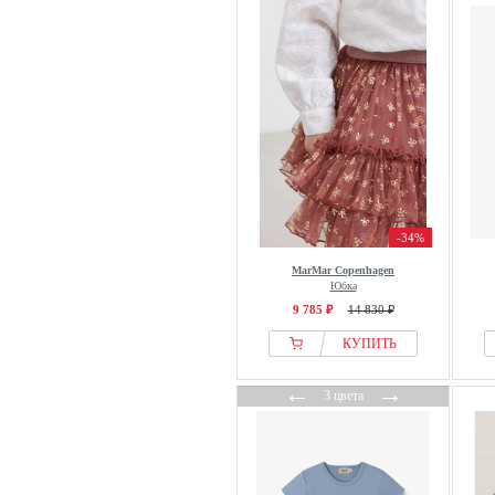
-34%
MarMar Copenhagen
Юбка
9 785 ₽
14 830 ₽
КУПИТЬ
←
→
3 цвета