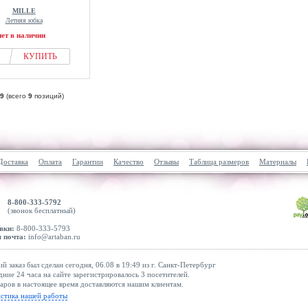
MILLE
Летняя юбка
нет в наличии
КУПИТЬ
9
(всего
9
позиций)
Доставка
Оплата
Гарантии
Качество
Отзывы
Таблица размеров
Материалы
8-800-333-5792
(звонок бесплатный)
вки:
8-800-333-5793
 почта:
info@artaban.ru
й заказ был сделан сегодня, 06.08 в 19:49 из г. Санкт-Петербург
дние 24 часа на сайте зарегистрировалось 3 посетителей.
аров в настоящее время доставляются нашим клиентам.
истика нашей работы