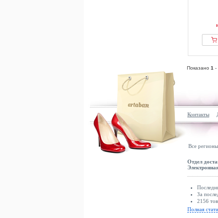
Показано
1
-
Контакты
Все регионы
Отдел доста
Электронная
Последни
За после
2156 тов
Полная стат