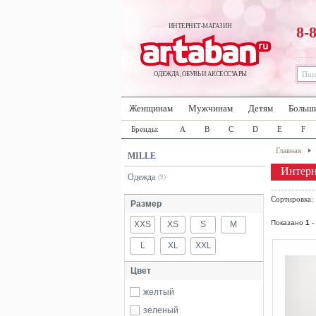
ИНТЕРНЕТ-МАГАЗИН
8-
ОДЕЖДА, ОБУВЬ И АКСЕССУАРЫ
Женщинам
Мужчинам
Детям
Больш
Бренды:
A
B
C
D
E
F
Главная
MILLE
Интерн
Одежда
(9)
Сортировка
Размер
Показано
1
-
XXS
XS
S
M
L
XL
XXL
Цвет
желтый
зеленый