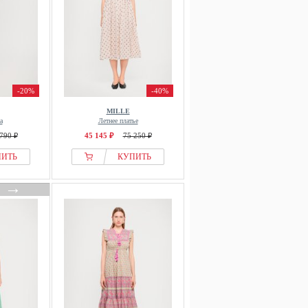
-20%
-40%
MILLE
а
Летнее платье
790 ₽
45 145 ₽
75 250 ₽
ПИТЬ
КУПИТЬ
→