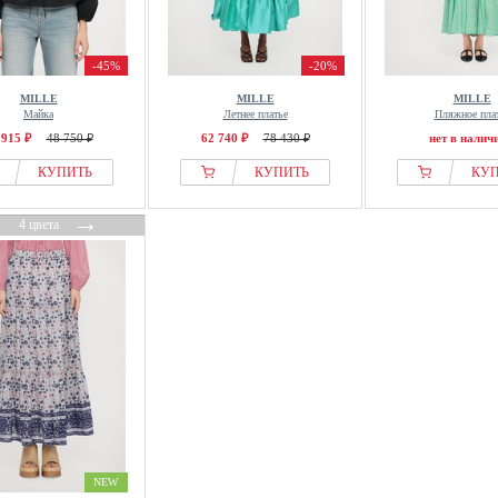
-45%
-20%
MILLE
MILLE
MILLE
Майка
Летнее платье
Пляжное пла
 915 ₽
48 750 ₽
62 740 ₽
78 430 ₽
нет в налич
КУПИТЬ
КУПИТЬ
КУ
←
→
4 цвета
NEW