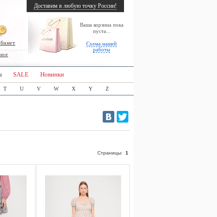
Доставим в любую точку России!
Ваша корзина пока
пуста...
абинет
Схема нашей
работы
ное
ы
SALE
Новинки
T
U
V
W
X
Y
Z
Страницы:
1