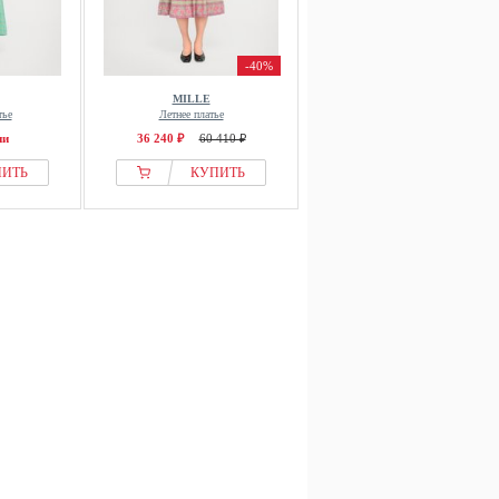
-40%
MILLE
тье
Летнее платье
ии
36 240 ₽
60 410 ₽
ПИТЬ
КУПИТЬ