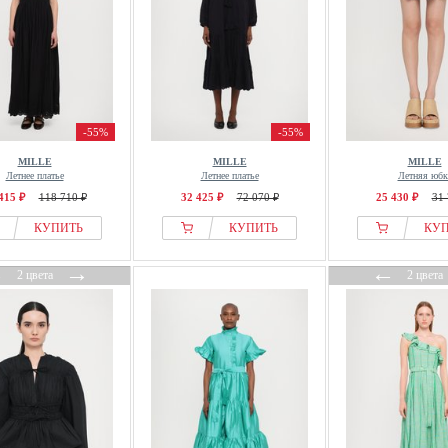
-55%
-55%
MILLE
MILLE
MILLE
Летнее платье
Летнее платье
Летняя юбк
415 ₽
118 710 ₽
32 425 ₽
72 070 ₽
25 430 ₽
31 
КУПИТЬ
КУПИТЬ
КУ
←
→
←
2 цвета
2 цвета