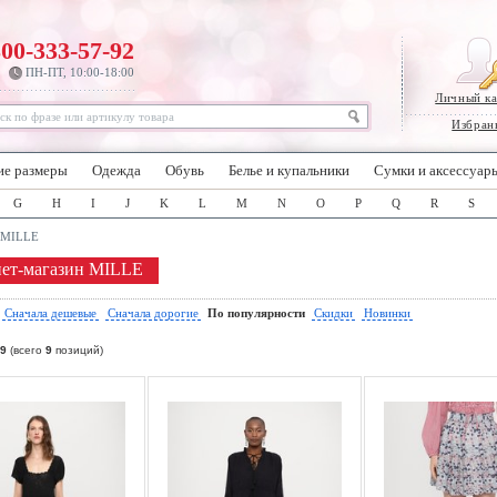
800-333-57-92
ПН-ПТ, 10:00-18:00
Личный к
Избран
ие размеры
Одежда
Обувь
Белье и купальники
Сумки и аксессуар
G
H
I
J
K
L
M
N
O
P
Q
R
S
MILLE
ет-магазин MILLE
:
Сначала дешевые
Сначала дорогие
По популярности
Скидки
Новинки
9
(всего
9
позиций)