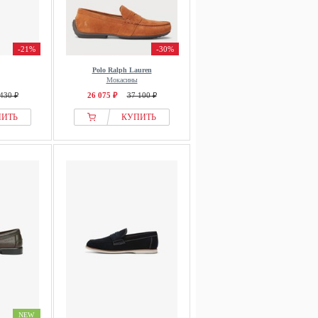
-21%
-30%
Polo Ralph Lauren
Мокасины
430 ₽
26 075 ₽
37 100 ₽
ПИТЬ
КУПИТЬ
NEW