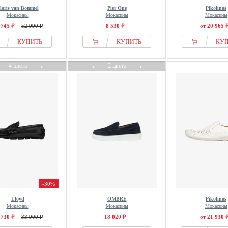
loris van Bommel
Pier One
Pikolinos
Мокасины
Мокасины
Мокасины
 745 ₽
52 990 ₽
8 530 ₽
от 20 965 
КУПИТЬ
КУПИТЬ
КУ
←
→
←
→
4 цвета
2 цвета
-30%
Lloyd
OMBRE
Pikolinos
Мокасины
Мокасины
Мокасины
 730 ₽
33 900 ₽
18 020 ₽
от 21 930 