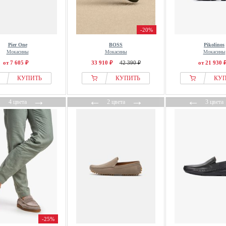
-20%
Pier One
BOSS
Pikolinos
Мокасины
Мокасины
Мокасины
от 7 605 ₽
33 910 ₽
42 390 ₽
от 21 930 
КУПИТЬ
КУПИТЬ
КУ
←
→
←
→
←
4 цвета
2 цвета
3 цвета
-25%