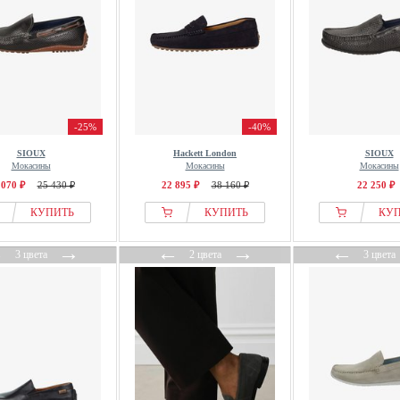
-25%
-40%
SIOUX
Hackett London
SIOUX
Мокасины
Мокасины
Мокасины
 070 ₽
25 430 ₽
22 895 ₽
38 160 ₽
22 250 ₽
КУПИТЬ
КУПИТЬ
КУ
←
→
←
→
←
3 цвета
2 цвета
3 цвета