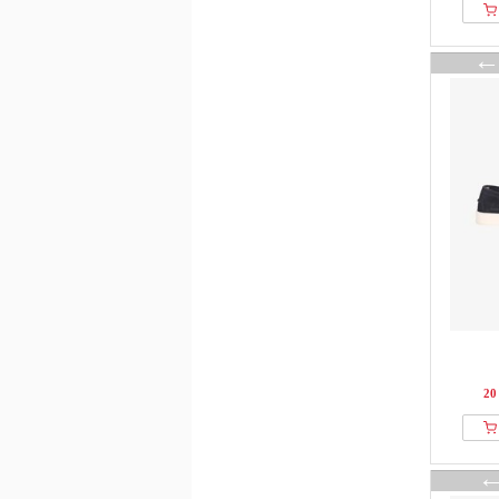
Palado
Paul Smith
Pier One
Pikolinos
Pull&Bear
Relaks
Roberto Cavalli
RYŁKO
S.oliver
SIOUX
Stuart Weitzman
Tamaris
Timberland
Tommy Hilfiger
20
U.S. Polo Assn.
VENEZIA
Waldlaufer
Wittchen