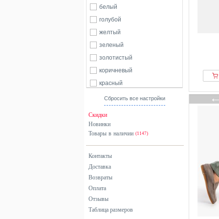
Derimod
белый
Desa
голубой
Dune London
желтый
Ecco
зеленый
Emporio Armani
золотистый
ESTRO
коричневый
Floris van Bommel
красный
From Germany With Love
оранжевый
Сбросить все настройки
G-star Raw
розовый
Скидки
GANT
серый
Новинки
Geox
Товары в наличии
синий
(1147)
GINO ROSSI
хаки
Контакты
Guess
черный
Доставка
Hackett London
Возвраты
Henry Stevens
Оплата
IMAC
Отзывы
Jette
Таблица размеров