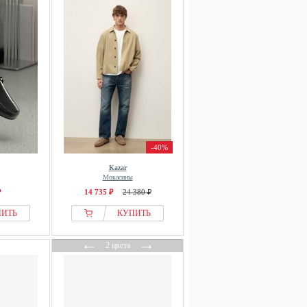
-40%
Kazar
Мокасины
₽
14 735 ₽
24 380 ₽
ПИТЬ
КУПИТЬ
←
→
2 цвета