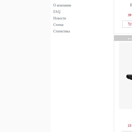
John Devin
F
О компании
Kazar
FAQ
39
La Martina
Новости
Статьи
LASOCKI
Статистика
Last Resort AB
Lloyd
Luuke Schuhe
MAGICSHE
Manfield
Mango
Marc OPolo
Martinelli
Massimo Dutti
Melvin & Hamilton
Moschino
Next
OMBRE
23