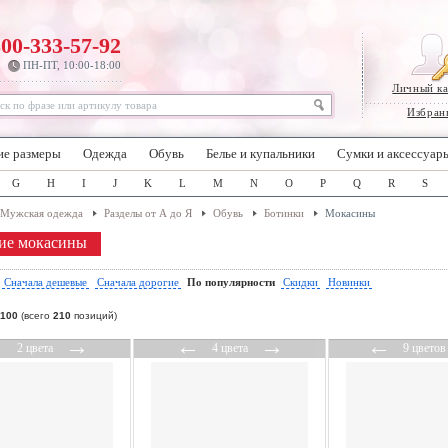
800-333-57-92
ПН-ПТ, 10:00-18:00
Личный к
Избран
ие размеры
Одежда
Обувь
Белье и купальники
Сумки и аксессуар
G
H
I
J
K
L
M
N
O
P
Q
R
S
Мужская одежда
Разделы от А до Я
Обувь
Ботинки
Мокасины
ие мокасины
:
Сначала дешевые
Сначала дорогие
По популярности
Скидки
Новинки
100
(всего
210
позиций)
←
→
←
→
←
2 цвета
4 цвета
9 цветов