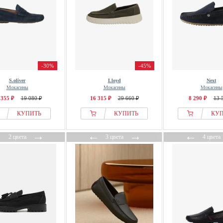
-30%
-45%
S.oliver
Lloyd
Next
Мокасины
Мокасины
Мокасины
 355 ₽
19 080 ₽
16 315 ₽
29 660 ₽
8 290 ₽
13 
КУПИТЬ
КУПИТЬ
КУ
←
→
←
→
←
2 цвета
3 цвета
4 цвета