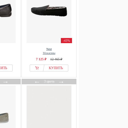
-43%
Next
Мокасины
7 125 ₽
12 465 ₽
ПИТЬ
КУПИТЬ
→
←
→
3 цвета