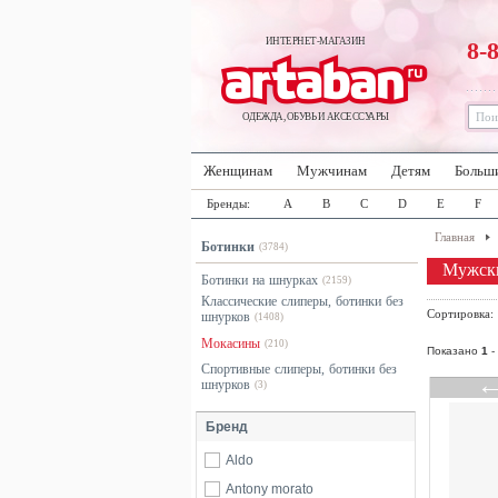
ИНТЕРНЕТ-МАГАЗИН
8-
ОДЕЖДА, ОБУВЬ И АКСЕССУАРЫ
Женщинам
Мужчинам
Детям
Больш
Бренды:
A
B
C
D
E
F
Главная
Ботинки
(3784)
Мужск
Ботинки на шнурках
(2159)
Классические слиперы, ботинки без
Сортировка
шнурков
(1408)
Мокасины
(210)
Показано
1
-
Спортивные слиперы, ботинки без
шнурков
(3)
Бренд
Aldo
Antony morato