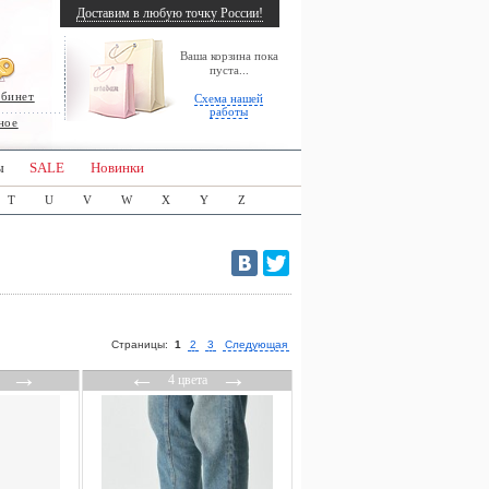
Доставим в любую точку России!
Ваша корзина пока
пуста...
абинет
Схема нашей
работы
ное
ы
SALE
Новинки
T
U
V
W
X
Y
Z
Страницы:
1
2
3
Следующая
→
←
→
4 цвета