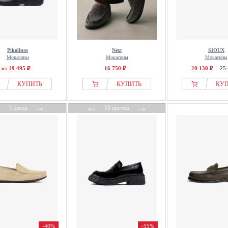
Pikolinos
Next
SIOUX
Мокасины
Мокасины
Мокасины
от 19 495 ₽
16 750 ₽
20 130 ₽
25 
КУПИТЬ
КУПИТЬ
КУ
←
→
←
→
3 цвета
10 цветов
-40%
-55%