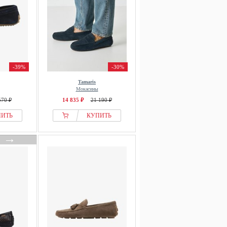
-39%
-30%
Tamaris
Мокасины
570 ₽
14 835 ₽
21 190 ₽
ПИТЬ
КУПИТЬ
→