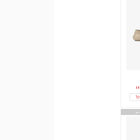
Wojas
YOURTURN
14