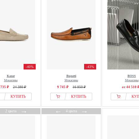
-40%
-43%
Kazar
Bugatti
BOSS
Мокасины
Мокасины
Мокасины
 735 ₽
24 380 ₽
9 745 ₽
16 950 ₽
от 44 510 
КУПИТЬ
КУПИТЬ
КУ
←
→
←
→
2 цвета
4 цвета