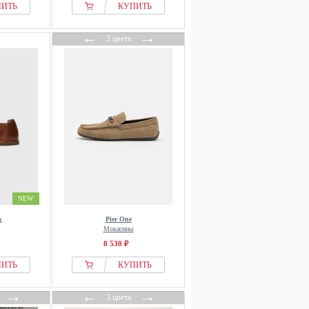
ПИТЬ
КУПИТЬ
←
→
2 цвета
NEW
k
Pier One
Мокасины
8 530 ₽
ПИТЬ
КУПИТЬ
→
←
→
3 цвета