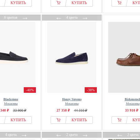
КУПИТЬ
КУПИТЬ
КУ
←
→
←
→
6 цветов
4 цвета
-40%
-38%
Blackstone
Henry Stevens
Birkenstoc
Мокасины
Мокасины
Мокасины
 340 ₽
33 900 ₽
27 350 ₽
44 310 ₽
33 910 ₽
КУПИТЬ
КУПИТЬ
КУ
←
→
←
→
←
4 цвета
2 цвета
2 цвета