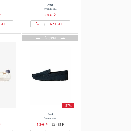
Next
Мокасины
₽
10 030 ₽
ПИТЬ
КУПИТЬ
←
→
3 цвета
-57%
Next
Мокасины
₽
5 300 ₽
12 465 ₽