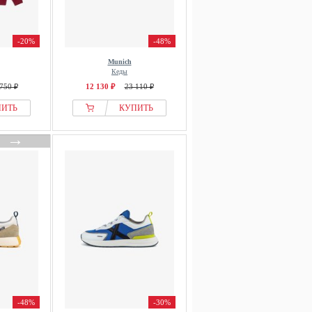
-20%
-48%
Munich
Кеды
750 ₽
12 130 ₽
23 110 ₽
ПИТЬ
КУПИТЬ
→
-48%
-30%