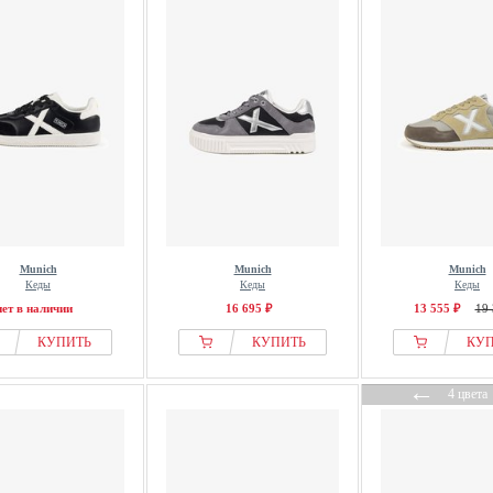
Munich
Munich
Munich
Кеды
Кеды
Кеды
нет в наличии
16 695 ₽
13 555 ₽
19 
КУПИТЬ
КУПИТЬ
КУ
←
4 цвета