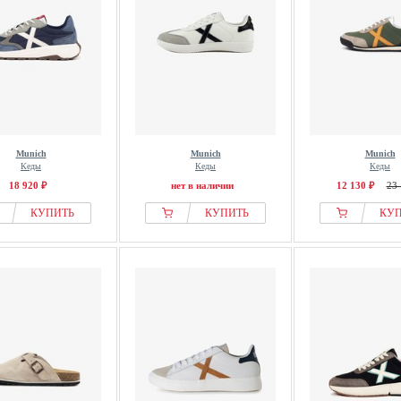
Munich
Munich
Munich
Кеды
Кеды
Кеды
18 920 ₽
нет в наличии
12 130 ₽
23 
КУПИТЬ
КУПИТЬ
КУ