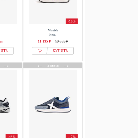
-16%
Munich
Кеды
ии
11 195 ₽
13 355 ₽
ПИТЬ
КУПИТЬ
→
←
→
2 цвета
-48%
-17%