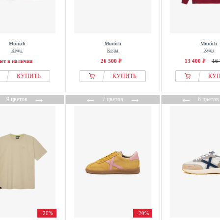
Munich
Munich
Munich
Кеды
Кеды
Худи
нет в наличии
26 500 ₽
13 400 ₽
16 
КУПИТЬ
КУПИТЬ
КУ
←
→
←
→
←
9 цветов
7 цветов
6 цветов
-20%
-20%