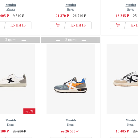
Munich
Munich
Munich
Майка
Кеды
Кеды
 605 ₽
9 510 ₽
21 370 ₽
26 710 ₽
13 245 ₽
25 
КУПИТЬ
КУПИТЬ
КУ
←
→
←
→
3 цвета
3 цвета
-20%
Munich
Munich
Munich
Кеды
Кеды
Кеды
 180 ₽
25 230 ₽
от 26 500 ₽
18 485 ₽
23 