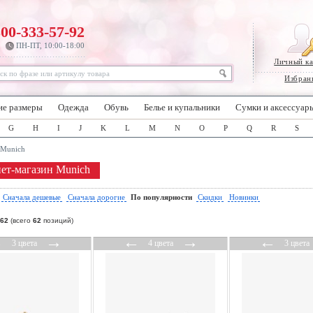
800-333-57-92
ПН-ПТ, 10:00-18:00
Личный к
Избран
ие размеры
Одежда
Обувь
Белье и купальники
Сумки и аксессуар
G
H
I
J
K
L
M
N
O
P
Q
R
S
Munich
ет-магазин Munich
:
Сначала дешевые
Сначала дорогие
По популярности
Скидки
Новинки
62
(всего
62
позиций)
←
→
←
→
←
3 цвета
4 цвета
3 цвета