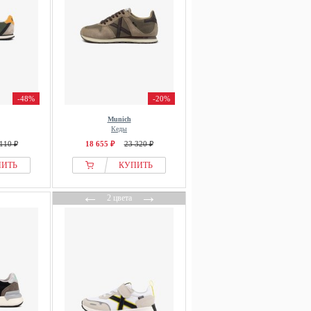
-48%
-20%
Munich
Кеды
110 ₽
18 655 ₽
23 320 ₽
ПИТЬ
КУПИТЬ
←
→
2 цвета