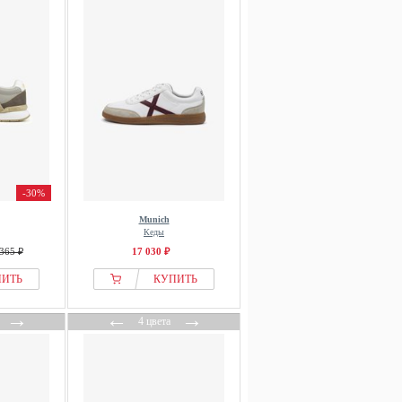
-30%
Munich
Кеды
365 ₽
17 030 ₽
ПИТЬ
КУПИТЬ
→
←
→
4 цвета