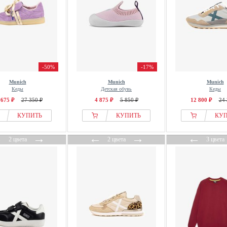
-50%
-17%
Munich
Munich
Munich
Кеды
Детская обувь
Кеды
 675 ₽
27 350 ₽
4 875 ₽
5 850 ₽
12 800 ₽
24 
КУПИТЬ
КУПИТЬ
КУ
←
→
←
→
←
2 цвета
2 цвета
3 цвета