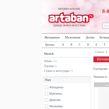
ИНТЕРНЕТ-МАГАЗИН
8-
ОДЕЖДА, ОБУВЬ И АКСЕССУАРЫ
Женщинам
Мужчинам
Детям
Больш
Бренды:
A
B
C
D
E
F
Главная
Munich
Интерн
Обувь
(53)
Одежда
(5)
Сортировка
Сумки и аксессуары
(4)
Показано
1
-
Пол
Женщины
Мужчины
Девочки
Мальчики