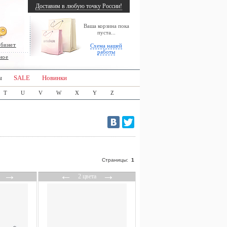
Доставим в любую точку России!
Ваша корзина пока
пуста...
абинет
Схема нашей
работы
ное
ы
SALE
Новинки
T
U
V
W
X
Y
Z
Страницы:
1
→
←
→
2 цвета