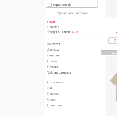
коричневый
красный
Сбросить все настройки
оранжевый
Скидки
разноцветный
Новинки
Товары в наличии
розовый
(1144)
серебристый
Контакты
серый
Доставка
синий
Возвраты
фиолетовый
Оплата
хаки
Отзывы
Таблица размеров
черный
О компании
FAQ
Новости
Статьи
Статистика