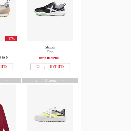
-47%
Munich
Кеды
380 ₽
нет в наличии
ПИТЬ
КУПИТЬ
→
←
→
3 цвета