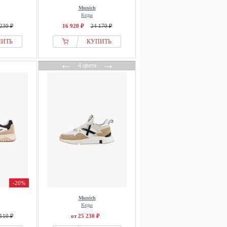
Munich
Кеды
230 ₽
16 920 ₽
24 170 ₽
ПИТЬ
КУПИТЬ
←
→
4 цвета
-20%
Munich
Кеды
110 ₽
от 25 230 ₽