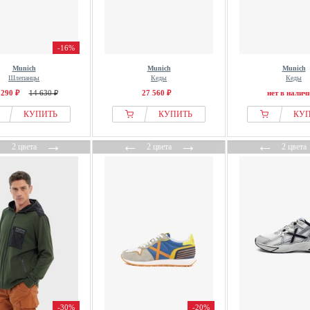
-16%
Munich
Munich
Munich
Шлепанцы
Кеды
Кеды
 290 ₽
14 630 ₽
27 560 ₽
нет в налич
КУПИТЬ
КУПИТЬ
КУ
←
→
←
→
←
2 цвета
2 цвета
2 цвета
-30%
-20%