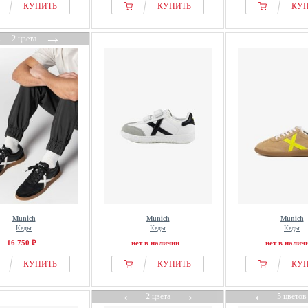
КУПИТЬ
КУПИТЬ
КУ
←
→
2 цвета
Munich
Munich
Munich
Кеды
Кеды
Кеды
16 750 ₽
нет в наличии
нет в налич
КУПИТЬ
КУПИТЬ
КУ
←
→
←
2 цвета
5 цветов