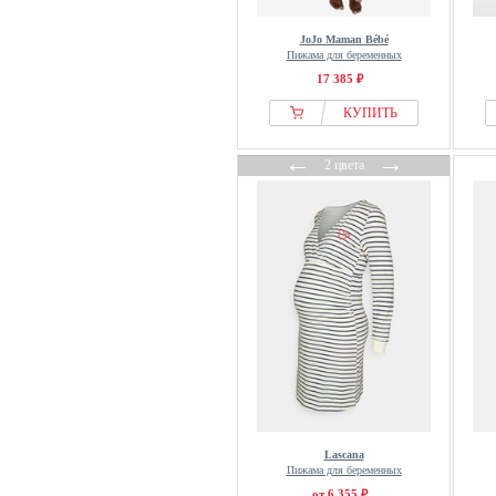
JoJo Maman Bébé
Пижама для беременных
17 385 ₽
КУПИТЬ
←
→
2 цвета
Lascana
Пижама для беременных
от 6 355 ₽