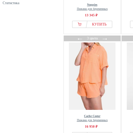
Статистика
Noppies
Пижама для беременных
13 345 ₽
КУПИТЬ
←
→
3 цвета
Cache Coeur
Пижама для беременных
16 950 ₽