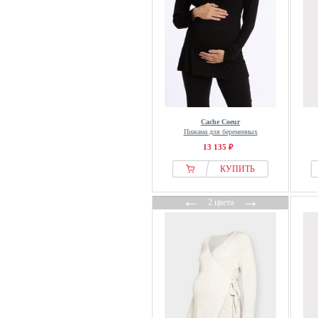
Cache Coeur
Пижама для беременных
13 135 ₽
КУПИТЬ
←
→
2 цвета