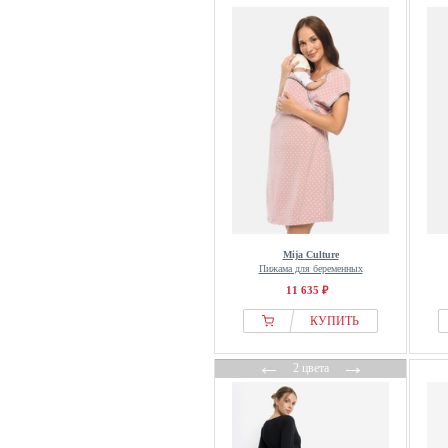
Mija Culture
Пижама для беременных
11 635 ₽
КУПИТЬ
←
→
2 цвета