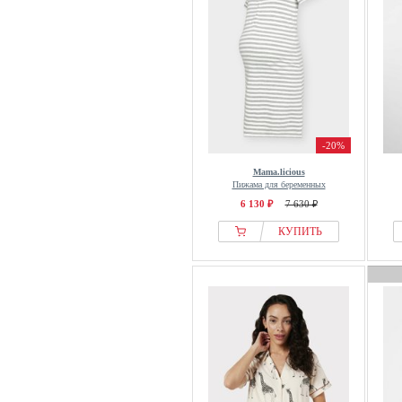
-20%
Mama.licious
Пижама для беременных
6 130 ₽
7 630 ₽
КУПИТЬ