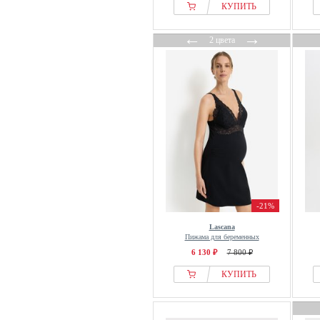
КУПИТЬ
←
→
2 цвета
-21%
Lascana
Пижама для беременных
6 130 ₽
7 800 ₽
КУПИТЬ