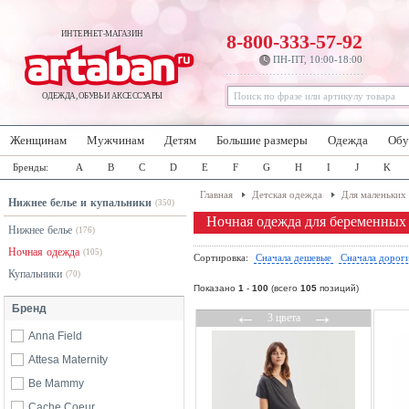
ИНТЕРНЕТ-МАГАЗИН
8-800-333-57-92
ПН-ПТ, 10:00-18:00
ОДЕЖДА, ОБУВЬ И АКСЕССУАРЫ
Женщинам
Мужчинам
Детям
Большие размеры
Одежда
Обу
Бренды:
A
B
C
D
E
F
G
H
I
J
K
Главная
Детская одежда
Для маленьких
Нижнее белье и купальники
(350)
Ночная одежда для беременны
Нижнее белье
(176)
Ночная одежда
(105)
Сортировка:
Сначала дешевые
Сначала дорог
Купальники
(70)
Показано
1
-
100
(всего
105
позиций)
Бренд
←
→
3 цвета
Anna Field
Attesa Maternity
Be Mammy
Cache Coeur