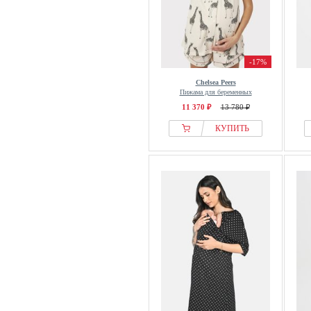
-17%
Chelsea Peers
Пижама для беременных
11 370 ₽
13 780 ₽
КУПИТЬ