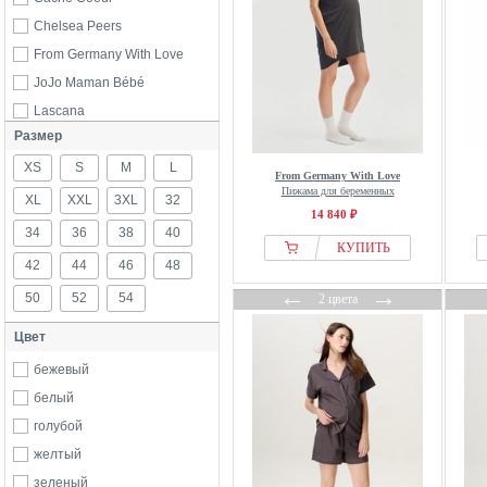
Chelsea Peers
From Germany With Love
JoJo Maman Bébé
Lascana
Размер
Lindex
XS
M.M.C.
S
M
L
From Germany With Love
Пижама для беременных
Mama.licious
XL
XXL
3XL
32
14 840 ₽
Mija Culture
34
36
38
40
КУПИТЬ
Next
42
44
46
48
Noppies
←
→
50
52
54
2 цвета
Seraphine
Цвет
бежевый
белый
голубой
желтый
зеленый