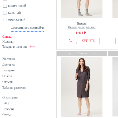
коричневый
красный
оранжевый
Noppies
разноцветный
Пижама для беременных
Сбросить все настройки
8 035 ₽
розовый
Скидки
серый
КУПИТЬ
Новинки
Товары в наличии
синий
(1144)
←
→
2 цвета
фиолетовый
Контакты
хаки
Доставка
черный
Возвраты
Оплата
Отзывы
Таблица размеров
О компании
FAQ
Новости
Статьи