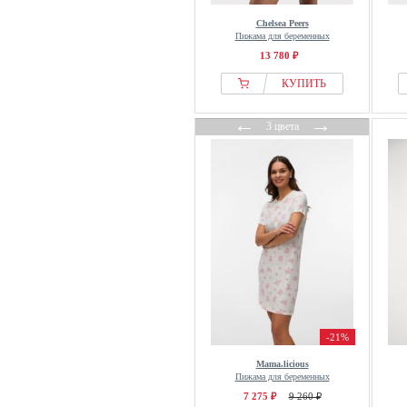
Chelsea Peers
Пижама для беременных
13 780 ₽
КУПИТЬ
←
→
3 цвета
-21%
Mama.licious
Пижама для беременных
7 275 ₽
9 260 ₽