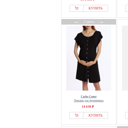
КУПИТЬ
←
→
2 цвета
Cache Coeur
Пижама для беременных
14 630 ₽
КУПИТЬ