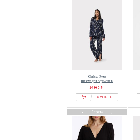
Chelsea Peers
Пижама для беременных
16 960 ₽
КУПИТЬ
←
→
2 цвета