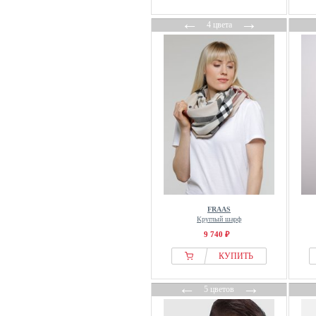
←
→
4 цвета
FRAAS
Круглый шарф
9 740 ₽
КУПИТЬ
←
→
5 цветов