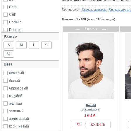
Cecil
Сортировка:
Сначала дешевые
Сначала дорог
CEP
Показано
1
-
100
(всего
168
позиций)
Codello
←
→
8 цветов
Deeluxe
Размер
ENDURANCE
S
FatFace
M
L
XL
Fjallraven
б/р
FRAAS
Цвет
From Germany With Love
бежевый
Icebreaker
белый
Lierys
бирюзовый
LIPSY
голубой
Manufaktur13
желтый
Brandit
New Era
Круглый шарф
зеленый
Nike
2 645 ₽
золотистый
Pier One
КУПИТЬ
коричневый
Puma