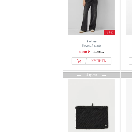
-15%
S.oliver
Круглый шарф
4 500 ₽
5 295 ₽
КУПИТЬ
←
→
4 цвета