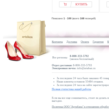
КУПИТЬ
Показано
1
-
100
(всего
168
позиций)
Контакты
Доставка
Оплата
Гарантии
К
8-800-333-5792
Все регионы
(звонок бесплатный)
Отдел доставки:
8-800-333-5793
Электронная почта:
info@artaban.ru
За последние 24 часа было заказано 45 това
Наши клиенты оставили 55484 отзывов.
За последние 24 часа на сайте зарегистриро
Полная статистика нашей работы
Если вы все еще сомневаетесь, стоит ли делать 
выгодно.
Политика ООО "Артабана" в отношении обрабо