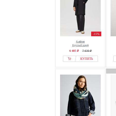
-15%
S.oliver
Круглый шарф
6 485 ₽
7 630 ₽
КУПИТЬ