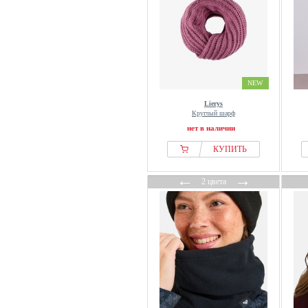
NEW
Lierys
Круглый шарф
нет в наличии
КУПИТЬ
←
→
2 цвета