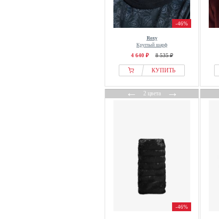
-46%
Roxy
Круглый шарф
4 640 ₽
8 535 ₽
КУПИТЬ
←
→
2 цвета
-46%