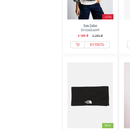
-15%
Tom Tailor
Круглый шарф
4 500 ₽
5 295 ₽
КУПИТЬ
NEW