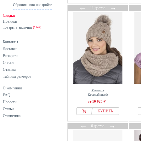
красный
Сбросить все настройки
←
→
Rains
11 цветов
оранжевый
Roxy
Скидки
разноцветный
Новинки
S.oliver
Товары в наличии
розовый
(1142)
Salomon
серебристый
Samaya
Контакты
серый
Seasalt Cornwall
Доставка
синий
Seasons of April
Возвраты
фиолетовый
Оплата
SLOPE
хаки
Отзывы
Smartwool
Таблица размеров
черный
Stark Soul
Street One
О компании
Vivisence
FAQ
Круглый шарф
The North Face
от 10 025 ₽
Новости
Tom Tailor
Статьи
КУПИТЬ
Vivisence
Статистика
Wittchen
←
→
6 цветов