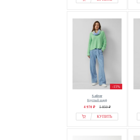
-15%
S.oliver
Круглый шарф
4 970 ₽
5 850 ₽
КУПИТЬ