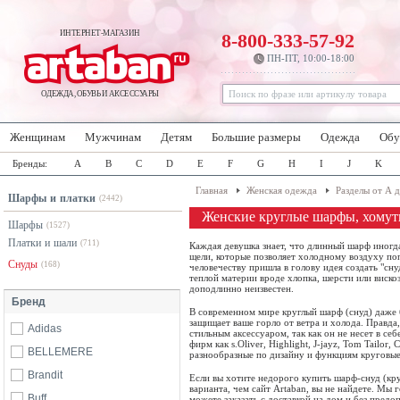
ИНТЕРНЕТ-МАГАЗИН
8-800-333-57-92
ПН-ПТ, 10:00-18:00
ОДЕЖДА, ОБУВЬ И АКСЕССУАРЫ
Женщинам
Мужчинам
Детям
Большие размеры
Одежда
Обу
Бренды:
A
B
C
D
E
F
G
H
I
J
K
Главная
Женская одежда
Разделы от А 
Шарфы и платки
(2442)
Женские круглые шарфы, хомут
Шарфы
(1527)
Платки и шали
(711)
Каждая девушка знает, что длинный шарф иногд
щели, которые позволяет холодному воздуху попа
Снуды
(168)
человечеству пришла в голову идея создать "сну
теплой материи вроде хлопка, шерсти или виск
доподлинно неизвестен.
Бренд
В современном мире круглый шарф (снуд) даже б
защищает ваше горло от ветра и холода. Правда
Adidas
стильным аксессуаром, так как он не несет в с
фирм как s.Oliver, Highlight, J-jayz, Tom Tailor
BELLEMERE
разнообразные по дизайну и функциям круговы
Brandit
Если вы хотите недорого купить шарф-снуд (кру
варианта, чем сайт Artaban, вы не найдете. Мы
Buff
можете заказать с доставкой на дом и без пред