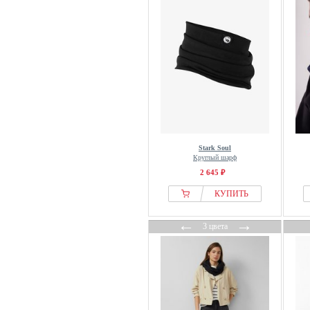
Stark Soul
Круглый шарф
2 645 ₽
КУПИТЬ
←
→
3 цвета