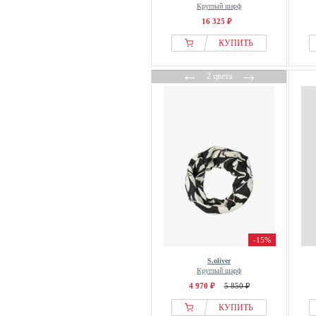
Круглый шарф
16 325 ₽
КУПИТЬ
←
→
2 цвета
-15%
S.oliver
Круглый шарф
4 970 ₽
5 850 ₽
КУПИТЬ