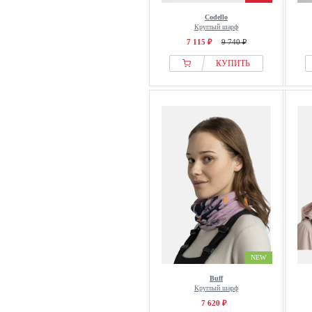
Codello
Круглый шарф
7 115 ₽
9 740 ₽
КУПИТЬ
NEW
Buff
Круглый шарф
7 620 ₽