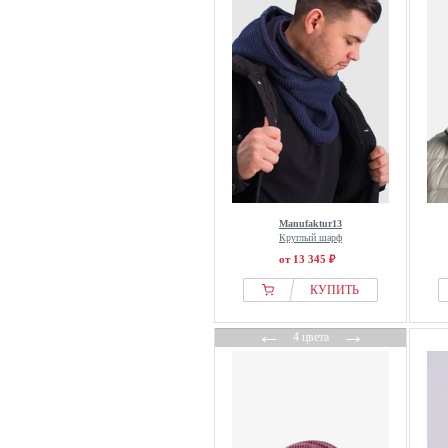
Manufaktur13
Круглый шарф
от 13 345 ₽
КУПИТЬ
←
→
4 цвета