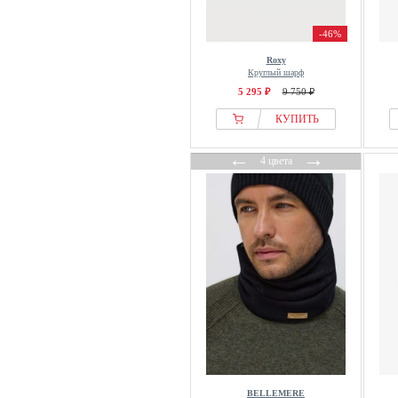
-46%
Roxy
Круглый шарф
5 295 ₽
9 750 ₽
КУПИТЬ
←
→
4 цвета
BELLEMERE