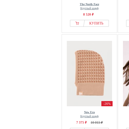
The North Face
Круглый шарф
8 520 ₽
КУПИТЬ
-26%
New Era
Круглый шарф
7 375 ₽
10 015 ₽