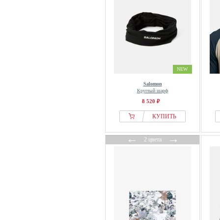
NEW
Salomon
Круглый шарф
8 520 ₽
КУПИТЬ
←
→
2 цвета