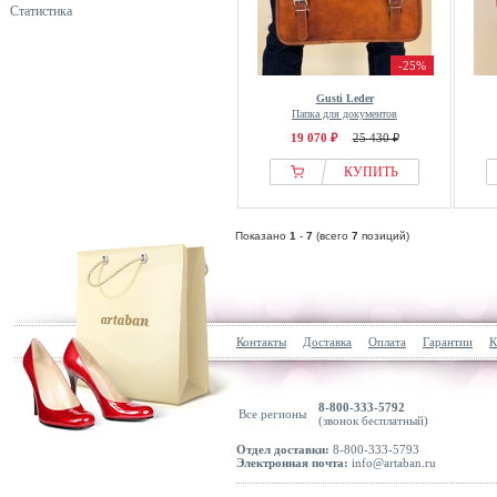
Статистика
-25%
Gusti Leder
Папка для документов
19 070 ₽
25 430 ₽
КУПИТЬ
Показано
1
-
7
(всего
7
позиций)
Контакты
Доставка
Оплата
Гарантии
К
8-800-333-5792
Все регионы
(звонок бесплатный)
Отдел доставки:
8-800-333-5793
Электронная почта:
info@artaban.ru