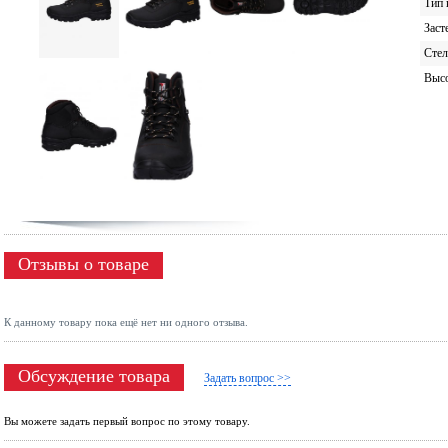
Тип 
Заст
Стел
Высо
Отзывы о товаре
К данному товару пока ещё нет ни одного отзыва.
Обсуждение товара
Задать вопрос >>
Вы можете задать первый вопрос по этому товару.