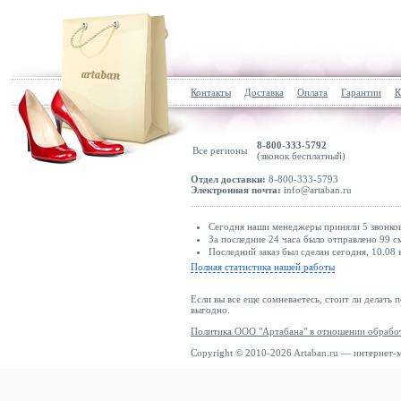
Контакты
Доставка
Оплата
Гарантии
К
8-800-333-5792
Все регионы
(звонок бесплатный)
Отдел доставки:
8-800-333-5793
Электронная почта:
info@artaban.ru
Сегодня наши менеджеры приняли 5 звонков
За последние 24 часа было отправлено 99 с
Последний заказ был сделан сегодня, 10.08 
Полная статистика нашей работы
Если вы все еще сомневаетесь, стоит ли делать 
выгодно.
Политика ООО "Артабана" в отношении обрабо
Copyright © 2010-2026 Artaban.ru — интернет-