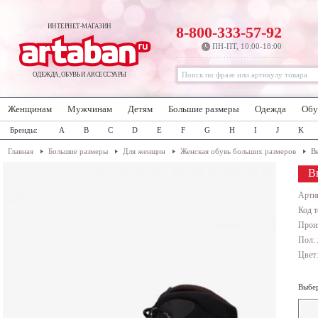
ИНТЕРНЕТ-МАГАЗИН
8-800-333-57-92
ПН-ПТ, 10:00-18:00
ОДЕЖДА, ОБУВЬ И АКСЕССУАРЫ
Женщинам
Мужчинам
Детям
Большие размеры
Одежда
Обу
Бренды:
A
B
C
D
E
F
G
H
I
J
K
Главная
Большие размеры
Для женщин
Женская обувь больших размеров
В
В
Арти
Код т
Прои
Пол:
Цвет
Выбер