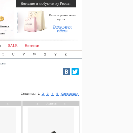
Доставим в любую точку России!
Ваша корзина пока
пуста...
абинет
Схема нашей
работы
ное
ы
SALE
Новинки
T
U
V
W
X
Y
Z
дали
Страницы:
1
2
3
4
5
Следующая
→
←
→
3 цвета