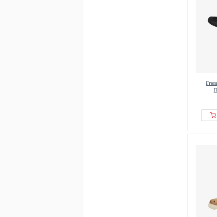
Tamaris
TEVA
The North Face
Timberland
Tom Tailor
Tommy Hilfiger
From
Travelin
П
VENEZIA
VIONIC
Vivance
VOILE BLANCHE
Waldlaufer
WHISTLER
WODEN
Wojas
Wonders
Yokono