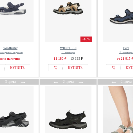
-16%
Waldlaufer
WHISTLER
Ecco
оходные сандалии
Шлепанцы
Шлепанцы
нет в наличии
11 180 ₽
13 335 ₽
от 21 815 
КУПИТЬ
КУПИТЬ
КУ
←
→
←
→
←
3 цвета
2 цвета
2 цвета