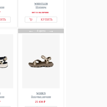
WHISTLER
алии
Шлепанцы
₽
нет в наличии
ПИТЬ
КУПИТЬ
←
→
4 цвета
l
WODEN
алии
Походные сандалии
₽
25 430 ₽