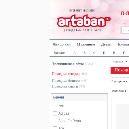
ИНТЕРНЕТ-МАГАЗИН
8-
ОДЕЖДА, ОБУВЬ И АКСЕССУАРЫ
Женщинам
Мужчинам
Детям
Больш
Бренды:
A
B
C
D
E
F
Главная
Треккинговая обувь
(1095)
Походн
Походные сандали
(463)
Походные ботинки
(436)
Сортировка
Походные сапоги
(306)
Показано
1
-
Бренд
*Art
Adidas
Alma En Pena
Ara