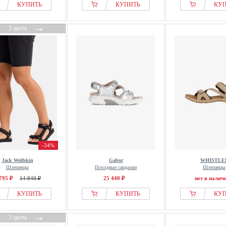
КУПИТЬ
КУПИТЬ
КУ
←
→
3 цвета
-34%
Jack Wolfskin
Gabor
WHISTLE
Шлепанцы
Походные сандалии
Шлепанцы
795 ₽
14 840 ₽
25 440 ₽
нет в налич
КУПИТЬ
КУПИТЬ
КУ
←
→
3 цвета