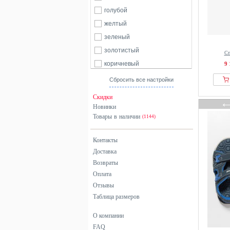
Columbia
голубой
Crocs
желтый
CRUZ
зеленый
Damart
золотистый
Сп
Derimod
коричневый
9 
Dockers
красный
Сбросить все настройки
Ecco
оранжевый
Скидки
El Naturalista
разноцветный
Новинки
Emporio Armani
Товары в наличии
розовый
(1144)
ESTRO
серебристый
Контакты
Finn Comfort
серый
Доставка
Flower Mountain
синий
Возвраты
Fly London
фиолетовый
Оплата
From Germany With Love
хаки
Отзывы
G-star Raw
Таблица размеров
черный
Gabor
О компании
Geox
FAQ