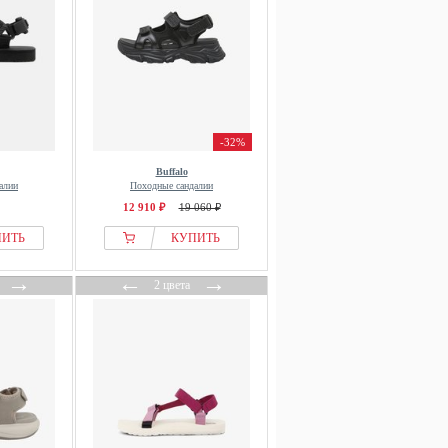
-32%
Buffalo
алии
Походные сандалии
12 910 ₽
19 060 ₽
ПИТЬ
КУПИТЬ
→
←
→
2 цвета