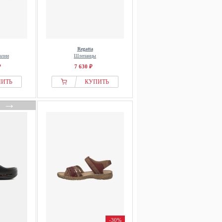
Regatta
алии
Шлепанцы
₽
7 630 ₽
ПИТЬ
КУПИТЬ
→
-30%