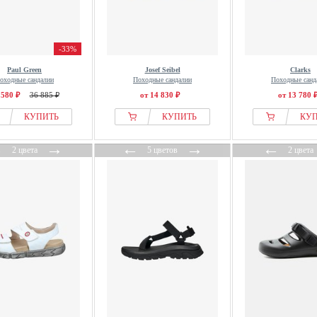
-33%
Paul Green
Josef Seibel
Clarks
оходные сандалии
Походные сандалии
Походные санд
 580 ₽
36 885 ₽
от 14 830 ₽
от 13 780 
КУПИТЬ
КУПИТЬ
КУ
←
→
←
→
←
2 цвета
5 цветов
2 цвета