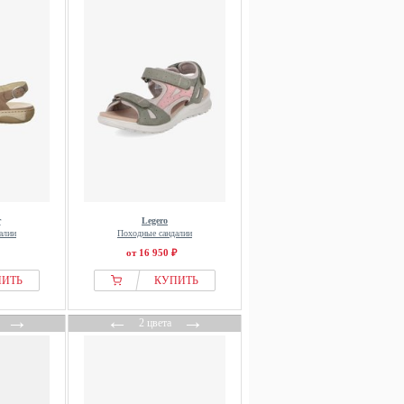
r
Legero
алии
Походные сандалии
от 16 950 ₽
ПИТЬ
КУПИТЬ
→
←
→
2 цвета