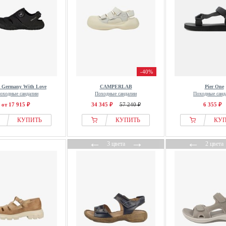
-40%
 Germany With Love
CAMPERLAB
Pier One
оходные сандалии
Походные сандалии
Походные санд
от 17 915 ₽
34 345 ₽
57 240 ₽
6 355 ₽
КУПИТЬ
КУПИТЬ
КУ
←
→
←
3 цвета
2 цвета