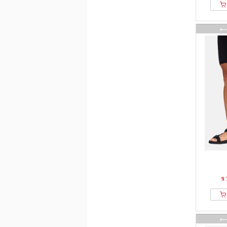
Marco Tozzi
MBT
Meindl
MELISSA
Melvin & Hamilton
Mephisto
Merrell
MTNG
Next
Palado
Palladium
Paul Green
Pavement
Pier One
9 
Puma
Quiksilver
regarde le ciel