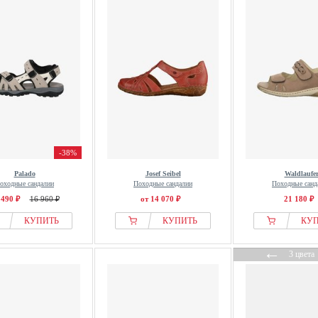
-38%
Palado
Josef Seibel
Waldlaufe
оходные сандалии
Походные сандалии
Походные санд
 490 ₽
16 960 ₽
от 14 070 ₽
21 180 ₽
КУПИТЬ
КУПИТЬ
КУ
←
3 цвета