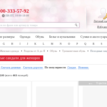
800-333-57-92
ПН-ПТ, 10:00-18:00
Личный к
Избран
ие размеры
Одежда
Обувь
Белье и купальники
Сумки и аксессуар
G
H
I
J
K
L
M
N
O
P
Q
R
S
Женская одежда
Разделы от А до Я
Обувь
Треккинговая обувь
Походные сан
ые сандали для женщин
:
Сначала дешевые
Сначала дорогие
По популярности
Скидки
Новинки
100
(всего
463
позиций)
←
9 цветов