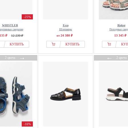
-25%
WHISTLER
Ecco
Rieker
ортивные сандалии
Шлепанцы
Походные санд
135 ₽
12 230 ₽
от 24 380 ₽
13 345 ₽
КУПИТЬ
КУПИТЬ
КУ
←
→
←
2 цвета
2 цвета
-16%