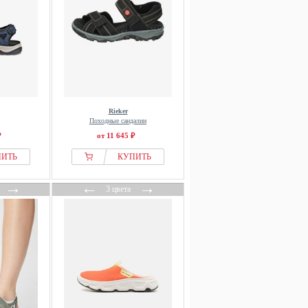
Rieker
Походные сандалии
₽
от 11 645 ₽
ПИТЬ
КУПИТЬ
→
←
→
3 цвета