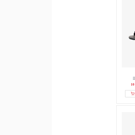
Regatta
Relaks
Remonte-dorndorf
Rieker
Rieker Sport
ROHDE
Rollingsoft
Roxy
SACHA
Salomon
Scotch & Soda
П
10
Semler
SKECHERS
Sofie Schnoor
Softinos
Solidus
sprandi
Steve Madden