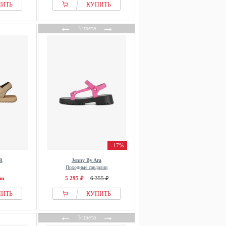
ПИТЬ
КУПИТЬ
←
→
3 цвета
-17%
R
Jenny By Ara
Походные сандалии
ии
5 295 ₽
6 355 ₽
ПИТЬ
КУПИТЬ
←
→
3 цвета