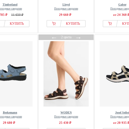
Timberland
Lloyd
Gabor
оходные сандалии
Походные сандалии
Походные санд
785 ₽
11 650 ₽
29 660 ₽
от 24 360 
КУПИТЬ
КУПИТЬ
КУ
←
→
2 цвета
Berkemann
WODEN
Josef Seibe
оходные сандалии
Походные сандалии
Походные санд
29 680 ₽
25 430 ₽
от 20 935 