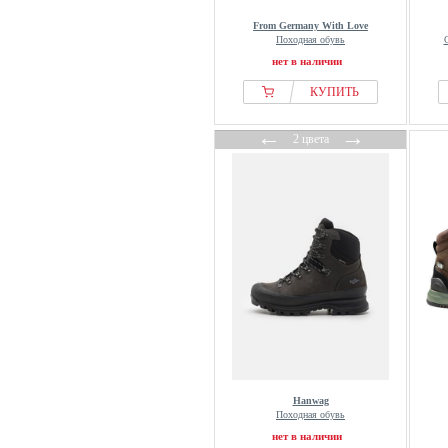
From Germany With Love
Походная обувь
нет в наличии
КУПИТЬ
←
→
2 цвета
Hanwag
Походная обувь
нет в наличии