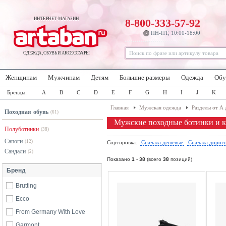
ИНТЕРНЕТ-МАГАЗИН
8-800-333-57-92
ПН-ПТ, 10:00-18:00
ОДЕЖДА, ОБУВЬ И АКСЕССУАРЫ
Женщинам
Мужчинам
Детям
Большие размеры
Одежда
Обу
Бренды:
A
B
C
D
E
F
G
H
I
J
K
Главная
Мужская одежда
Разделы от А 
Походная обувь
(61)
Мужские походные ботинки и к
Полуботинки
(38)
Сапоги
(12)
Сортировка:
Сначала дешевые
Сначала дорог
Сандали
(2)
Показано
1
-
38
(всего
38
позиций)
Бренд
Brutting
Ecco
From Germany With Love
Garmont