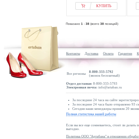
КУПИТЬ
Показано
1
-
38
(всего
38
позиций)
Контакты
Доставка
Оплата
Гарантии
К
8-800-333-5792
Все регионы
(звонок бесплатный)
Отдел доставки:
8-800-333-5793
Электронная почта:
info@artaban.ru
За последние 24 часа на сайте зарегистриро
За последние 24 часа было отправлено 93 с
Сегодня наши менеджеры приняли 20 звонко
Полная статистика нашей работы
Если вы все еще сомневаетесь, стоит ли делать 
выгодно.
Политика ООО "Артабана" в отношении обрабо