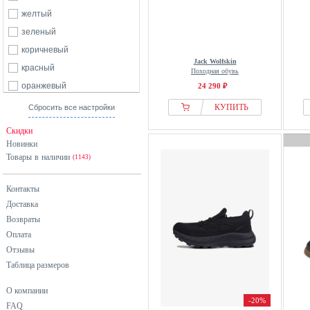
желтый
зеленый
коричневый
Jack Wolfskin
красный
Походная обувь
оранжевый
24 290 ₽
розовый
КУПИТЬ
Сбросить все настройки
серый
Скидки
синий
Новинки
Товары в наличии
фиолетовый
(1143)
черный
Контакты
Доставка
Возвраты
Оплата
Отзывы
Таблица размеров
О компании
-20%
FAQ