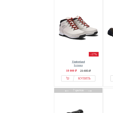
-17%
Timberland
Ботинки
18 000 ₽
21 685 ₽
КУПИТЬ
←
→
7 цветов