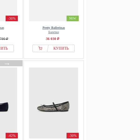
-30%
NEW
nas
Pretty Ballerinas
Балетки
790 ₽
36 030 ₽
ПИТЬ
КУПИТЬ
→
-42%
-30%