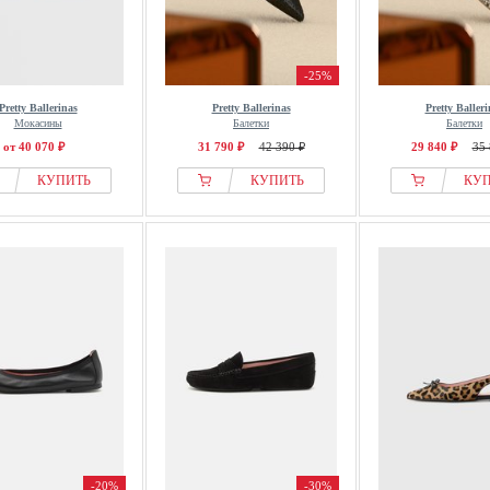
-25%
Pretty Ballerinas
Pretty Ballerinas
Pretty Balleri
Мокасины
Балетки
Балетки
от 40 070 ₽
31 790 ₽
42 390 ₽
29 840 ₽
35 
КУПИТЬ
КУПИТЬ
КУ
-20%
-30%