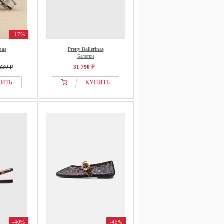
-17%
nas
Pretty Ballerinas
Балетки
830 ₽
31 790 ₽
ПИТЬ
КУПИТЬ
-40%
-45%