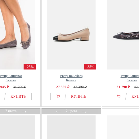
-25%
-35%
Pretty Ballerinas
Pretty Ballerinas
Pretty Balleri
Балетки
Балетки
Балетки
 945 ₽
31 790 ₽
27 550 ₽
42 390 ₽
31 790 ₽
42 
КУПИТЬ
КУПИТЬ
КУ
←
→
←
→
2 цвета
2 цвета