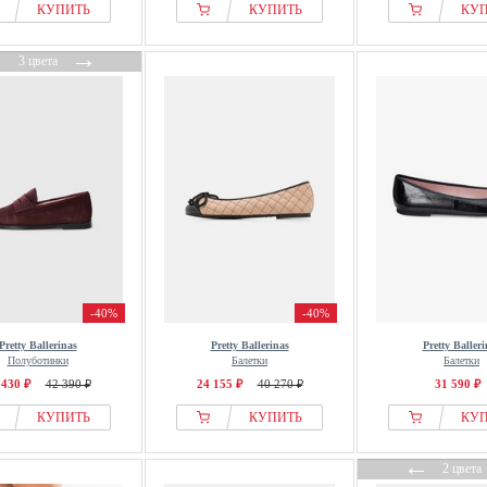
КУПИТЬ
КУПИТЬ
КУ
←
→
3 цвета
-40%
-40%
Pretty Ballerinas
Pretty Ballerinas
Pretty Balleri
Полуботинки
Балетки
Балетки
 430 ₽
42 390 ₽
24 155 ₽
40 270 ₽
31 590 ₽
КУПИТЬ
КУПИТЬ
КУ
←
2 цвета