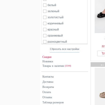
белый
зеленый
золотистый
коричневый
красный
оранжевый
разноцветный
22
розовый
Сбросить все настройки
серебристый
Скидки
серый
Новинки
Товары в наличии
синий
(1144)
фиолетовый
Контакты
черный
Доставка
Возвраты
Оплата
Отзывы
Таблица размеров