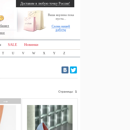
Доставим в любую точку России!
Ваша корзина пока
пуста...
абинет
Схема нашей
работы
ное
ы
SALE
Новинки
T
U
V
W
X
Y
Z
Страницы:
1
→