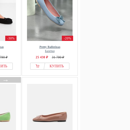
-30%
-20%
nas
Pretty Ballerinas
Балетки
790 ₽
25 430 ₽
31 790 ₽
ПИТЬ
КУПИТЬ
→