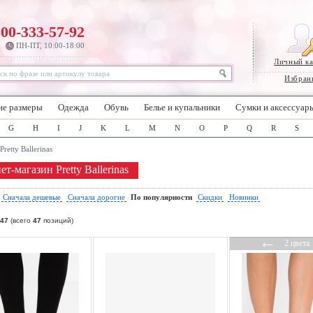
800-333-57-92
ПН-ПТ, 10:00-18:00
Личный к
Избран
ие размеры
Одежда
Обувь
Белье и купальники
Сумки и аксессуар
G
H
I
J
K
L
M
N
O
P
Q
R
S
Pretty Ballerinas
т-магазин Pretty Ballerinas
:
Сначала дешевые
Сначала дорогие
По популярности
Скидки
Новинки
47
(всего
47
позиций)
←
2 цвета