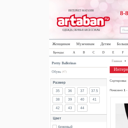
ИНТЕРНЕТ-МАГАЗИН
8-
ОДЕЖДА, ОБУВЬ И АКСЕССУАРЫ
Женщинам
Мужчинам
Детям
Больш
Бренды:
A
B
C
D
E
F
Главная
Pretty Ballerinas
Интерне
Обувь
(47)
Сортировка
Размер
Показано
1
-
35
36
37
37.5
38
39
40
41
42
43
44
Цвет
бежевый