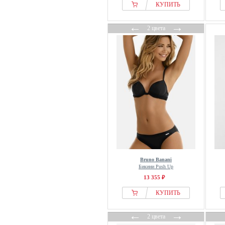
КУПИТЬ
←
→
2 цвета
Bruno Banani
Бикини Push Up
13 355 ₽
КУПИТЬ
←
→
2 цвета