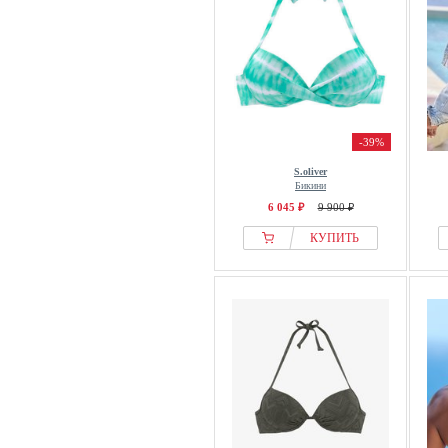
-39%
S.oliver
Бикини
6 045 ₽
9 900 ₽
КУПИТЬ