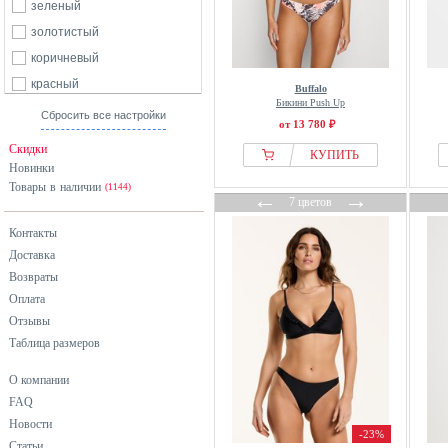
зеленый
золотистый
коричневый
красный
Buffalo
Бикини Push Up
оранжевый
Сбросить все настройки
от 13 780 ₽
разноцветный
Скидки
КУПИТЬ
розовый
Новинки
Товары в наличии
синий
(1144)
←
→
7 цветов
фиолетовый
Контакты
хаки
Доставка
черный
Возвраты
Оплата
Отзывы
Таблица размеров
О компании
FAQ
Новости
-23%
Статьи