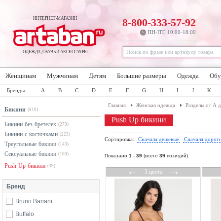
ИНТЕРНЕТ-МАГАЗИН
8-800-333-57-92
ПН-ПТ, 10:00-18:00
ОДЕЖДА, ОБУВЬ И АКСЕССУАРЫ
Женщинам
Мужчинам
Детям
Большие размеры
Одежда
Обу
Бренды:
A
B
C
D
E
F
G
H
I
J
K
Главная
Женская одежда
Разделы от А 
Бикини
(810)
Push Up бикини
Бикини без бретелек
(279)
Бикини с косточками
(223)
Сортировка:
Сначала дешевые
Сначала дорог
Треугольные бикини
(143)
Сексуальные бикини
(100)
Показано
1
-
39
(всего
39
позиций)
Push Up бикини
(39)
←
→
3 цвета
Бренд
Bruno Banani
Buffalo