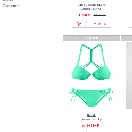
The Sunshine Brand
Статистика
Бикини Push Up
10 260 ₽
13 355 ₽
КУПИТЬ
←
→
5 цветов
Buffalo
Бикини Push Up
от 14 840 ₽