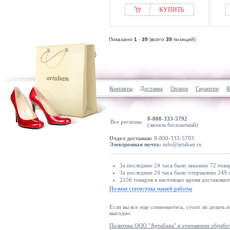
КУПИТЬ
Показано
1
-
39
(всего
39
позиций)
Контакты
Доставка
Оплата
Гарантии
К
8-800-333-5792
Все регионы
(звонок бесплатный)
Отдел доставки:
8-800-333-5793
Электронная почта:
info@artaban.ru
За последние 24 часа было заказано 72 това
За последние 24 часа было отправлено 249 
2156 товаров в настоящее время доставляю
Полная статистика нашей работы
Если вы все еще сомневаетесь, стоит ли делать 
выгодно.
Политика ООО "Артабана" в отношении обрабо