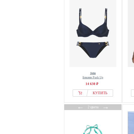
Jette
Бикини Push Up
14 630 ₽
КУПИТЬ
←
→
2 цвета