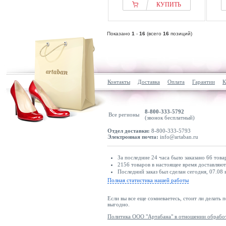
КУПИТЬ
Показано
1
-
16
(всего
16
позиций)
Контакты
Доставка
Оплата
Гарантии
К
8-800-333-5792
Все регионы
(звонок бесплатный)
Отдел доставки:
8-800-333-5793
Электронная почта:
info@artaban.ru
За последние 24 часа было заказано 66 това
2156 товаров в настоящее время доставляю
Последний заказ был сделан сегодня, 07.08 
Полная статистика нашей работы
Если вы все еще сомневаетесь, стоит ли делать 
выгодно.
Политика ООО "Артабана" в отношении обрабо