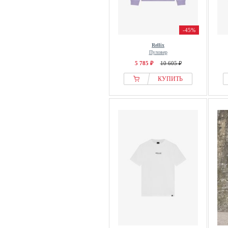
-45%
Rellix
Пуловер
5 785 ₽
10 605 ₽
КУПИТЬ