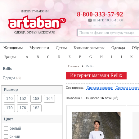
ИНТЕРНЕТ-МАГАЗИН
8-800-333-57-92
ПН-ПТ, 10:00-18:00
ОДЕЖДА, ОБУВЬ И АКСЕССУАРЫ
Женщинам
Мужчинам
Детям
Большие размеры
Одежда
Обу
Бренды:
A
B
C
D
E
F
G
H
I
J
K
Главная
Rellix
Rellix
Интернет-магазин Rellix
Одежда
(16)
Сортировка:
Сначала дешевые
Сначала дорог
Размер
Показано
1
-
16
(всего
16
позиций)
140
152
158
164
170
176
182
Цвет
белый
синий