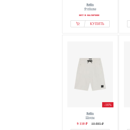
Rellix
Футболка
нет в наличии
КУПИТЬ
-16%
Rellix
Шорты
9 110 ₽
10 895 ₽