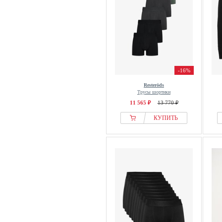
-16%
Resteröds
Трусы шортики
11 565 ₽
13 770 ₽
КУПИТЬ