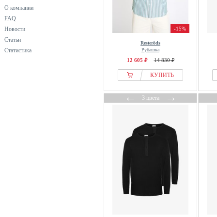
О компании
FAQ
Новости
-15%
Статьи
Resteröds
Статистика
Рубашка
12 605 ₽
14 830 ₽
КУПИТЬ
←
→
3 цвета