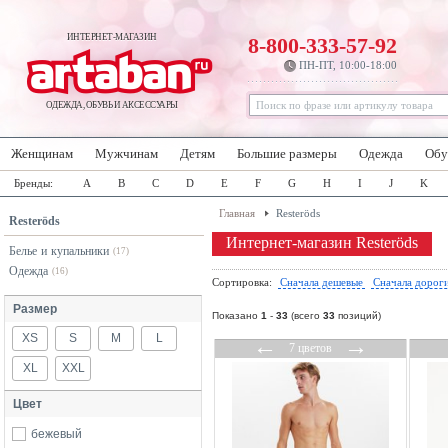
ИНТЕРНЕТ-МАГАЗИН
8-800-333-57-92
ПН-ПТ, 10:00-18:00
ОДЕЖДА, ОБУВЬ И АКСЕССУАРЫ
Женщинам
Мужчинам
Детям
Большие размеры
Одежда
Обу
Бренды:
A
B
C
D
E
F
G
H
I
J
K
Главная
Resteröds
Resteröds
Интернет-магазин Resteröds
Белье и купальники
(17)
Одежда
(16)
Сортировка:
Сначала дешевые
Сначала дорог
Размер
Показано
1
-
33
(всего
33
позиций)
XS
S
M
L
←
→
7 цветов
XL
XXL
Цвет
бежевый