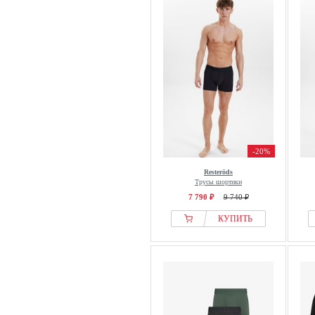
-20%
Resteröds
Трусы шортики
7 790 ₽
9 740 ₽
КУПИТЬ