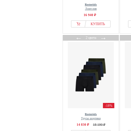
Resteröds
Лонгслив
16 940 ₽
КУПИТЬ
←
→
2 цвета
-18%
Resteröds
Трусы шортики
14 830 ₽
18 190 ₽