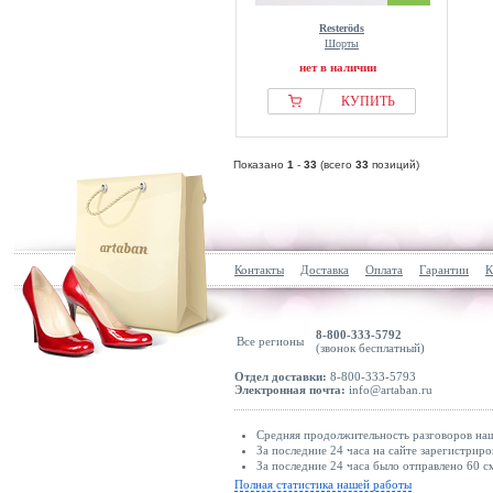
Resteröds
Шорты
нет в наличии
КУПИТЬ
Показано
1
-
33
(всего
33
позиций)
Контакты
Доставка
Оплата
Гарантии
К
8-800-333-5792
Все регионы
(звонок бесплатный)
Отдел доставки:
8-800-333-5793
Электронная почта:
info@artaban.ru
Средняя продолжительность разговоров наш
За последние 24 часа на сайте зарегистриро
За последние 24 часа было отправлено 60 с
Полная статистика нашей работы