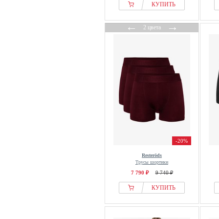
КУПИТЬ
←
→
2 цвета
-20%
Resteröds
Трусы шортики
7 790 ₽
9 740 ₽
КУПИТЬ