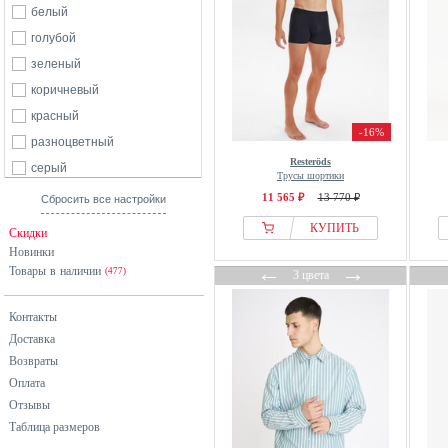
белый
голубой
зеленый
коричневый
красный
-16%
разноцветный
Resteröds
серый
Трусы шортики
синий
11 565 ₽
13 770 ₽
Сбросить все настройки
черный
КУПИТЬ
Скидки
Новинки
←
→
Товары в наличии
(477)
3 цвета
Контакты
Доставка
Возвраты
Оплата
Отзывы
Таблица размеров