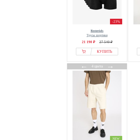
-23%
Resteröds
Трусы шортики
21 190 ₽
27 540 ₽
КУПИТЬ
←
→
4 цвета
NEW